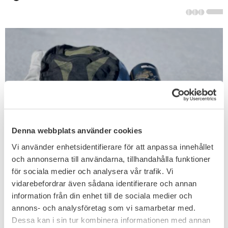
POPULAR PERFORMANCE BASE LAYERS
Denna webbplats använder cookies
THAT BREATHES AND WICKS AWAY MOISTURE.
Vi använder enhetsidentifierare för att anpassa innehållet
och annonserna till användarna, tillhandahålla funktioner
för sociala medier och analysera vår trafik. Vi
vidarebefordrar även sådana identifierare och annan
FREEZE-DRIED FOOD
SNIGEL
PERFECT FOR HUNTING,
information från din enhet till de sociala medier och
EQUIPMENT FOR MILITARY &
OUTDOOR LIFE &
annons- och analysföretag som vi samarbetar med.
POLICE
PREPAREDNESS
Dessa kan i sin tur kombinera informationen med annan