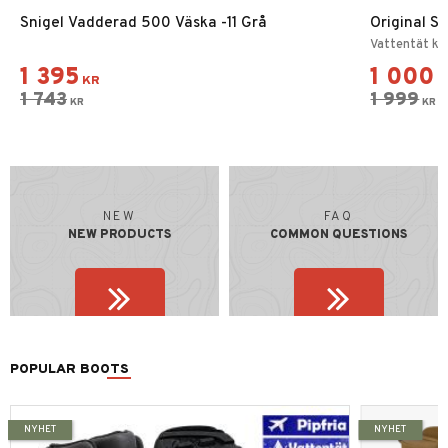
Snigel Vadderad 500 Väska -11 Grå
Original S
Vattentät kä
1 395
1 000
KR
K
1 743
1 999
KR
KR
NEW
FAQ
NEW PRODUCTS
COMMON QUESTIONS
POPULAR BOOTS
NYHET
NYHET