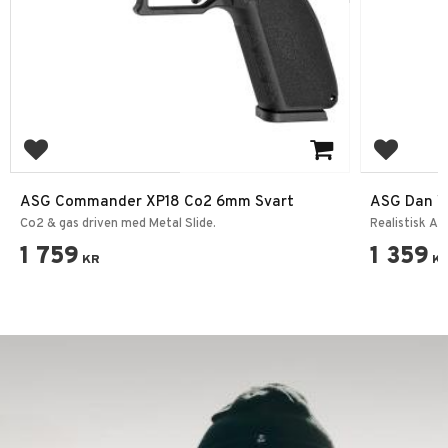
Add to favorites
Add to f
ASG Commander XP18 Co2 6mm Svart
ASG Dan W
Co2 & gas driven med Metal Slide.
Realistisk Ai
1 759
1 359
KR
K