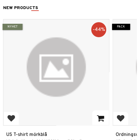
NEW PRODUCTS
NYHET
PACK
44
%
Add to favorites
Add to f
US T-shirt mörkblå
Ordningsva