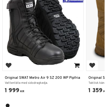
Add to favorites
Add to f
Original SWAT Metro Air 9 SZ 200 WP Pipfria
Original S.
Kängor
Vattentäta med sidodragkedja.
Taktisk käng
1 999
1 359
KR
K