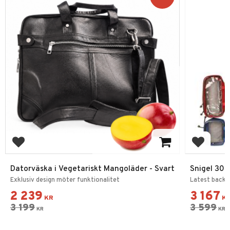
Add to favorites
Add to f
Datorväska i Vegetariskt Mangoläder - Svart
Snigel 30-
Exklusiv design möter funktionalitet
Latest backp
2 239
3 167
KR
K
3 199
3 599
KR
KR