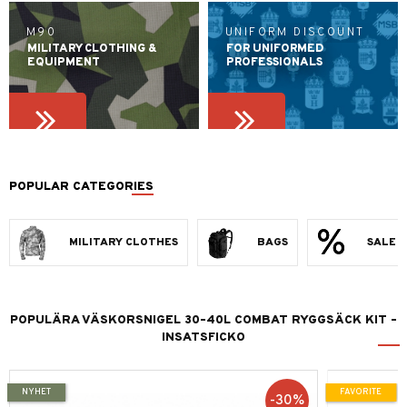
M90
UNIFORM DISCOUNT
MILITARY CLOTHING &
FOR UNIFORMED
EQUIPMENT
PROFESSIONALS
POPULAR CATEGORIES
MILITARY CLOTHES
BAGS
SALE
POPULÄRA VÄSKORSNIGEL 30–40L COMBAT RYGGSÄCK KIT –
INSATSFICKO
NYHET
FAVORITE
30
%