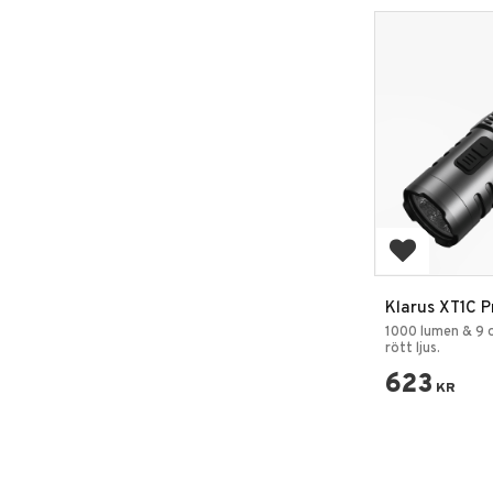
Add to favo
Klarus XT1C P
1000 lumen
1000 lumen & 9 o
rött ljus.
623
KR