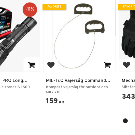
FAVORITE
FAVORI
11
%
rites
Add to favorites
Add
T PRO Long
MIL-TEC Vajersåg Commando
Mecha
l Flashlight
Pocket Wire Saw
– Cov
distance & 1600-
Kompakt vajersåg för outdoor och
Slitsta
survival
343
159
KR