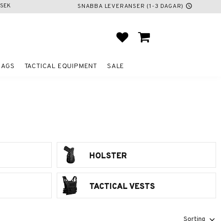
SEK
SNABBA LEVERANSER (1-3 DAGAR)
schedule
FAVORITES
BASKET
BAGS
TACTICAL EQUIPMENT
SALE
HOLSTER
TACTICAL VESTS
Select sorting method