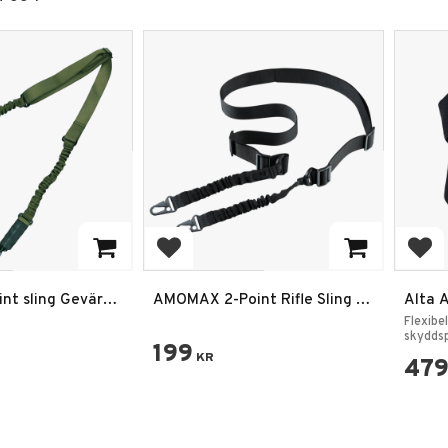
rites
Add to favorites
Add
int sling Gevär
AMOMAX 2-Point Rifle Sling –
Alta 
Justerbar Vapenrem i Svart
Altaf
Flexib
skydds
199
KR
47