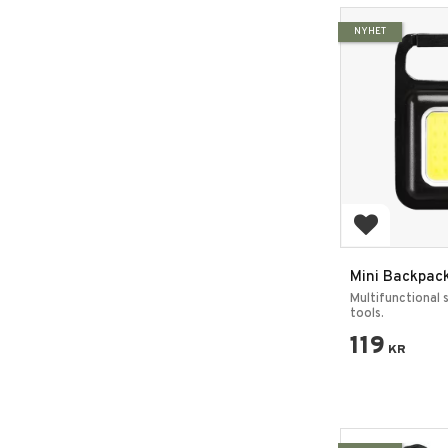
NYHET
Add to favo
Mini Backpac
Lamp
Multifunctional 
tools.
119
KR