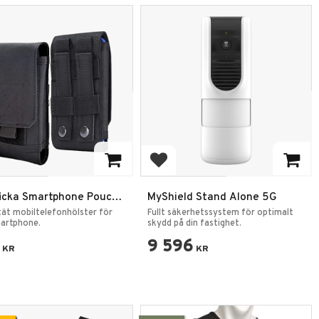
 to favorites
Add to favorites
ficka Smartphone Pouch
MyShield Stand Alone 5G
 MOLLE Svart
ät mobiltelefonhölster för
Fullt säkerhetssystem för optimalt
martphone.
skydd på din fastighet.
9 596
KR
KR