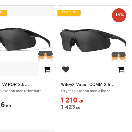
TE
FAVORITE
15
%
 to favorites
Add to favorites
X VAPOR 2.5
WileyX Vapor COMM 2.5
lar/Ljus Rost
Smoke/Clear/Rust
glasögon med utbytbara
Skyddsglasögon med 3 linser.
1 210
KR
56
KR
1 423
KR