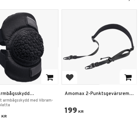
 to favorites
Add to favorites
Armbågsskydd
Amomax 2-Punktsgevärsrem
lex360 Vibram Svart
med Snabbjustering – Svart
elt armbågsskydd med Vibram-
platta
199
KR
9
KR