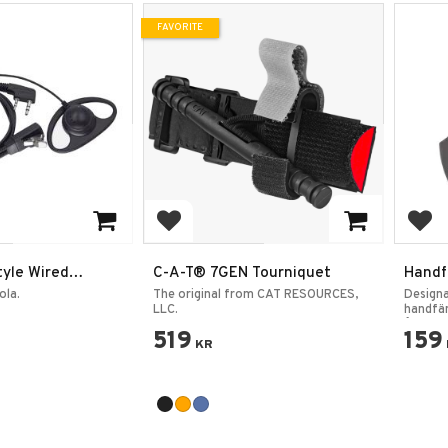
FAVORITE
rites
Add to favorites
Add
tyle Wired
C-A-T® 7GEN Tourniquet
Handf
dset 3.5mm
5,5c
ola.
The original from CAT RESOURCES,
Designa
LLC.
handfän
åtkomli
519
159
KR