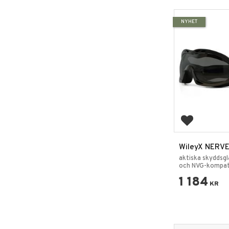
NYHET
Add to favo
WileyX NERVE
aktiska skyddsgl
och NVG-kompati
1 184
KR