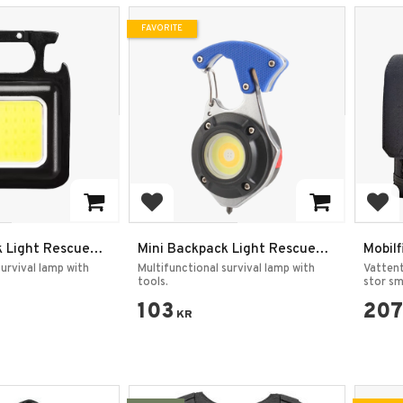
FAVORITE
rites
Add to favorites
Add
k Light Rescue
Mini Backpack Light Rescue
Mobil
Lamp
Large
survival lamp with
Multifunctional survival lamp with
Vattent
tools.
stor s
103
207
KR