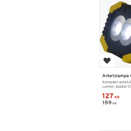
Add to favo
Arbetslampa 
Kompakt arbets
Lumen, dubbel C
127
KR
159
KR