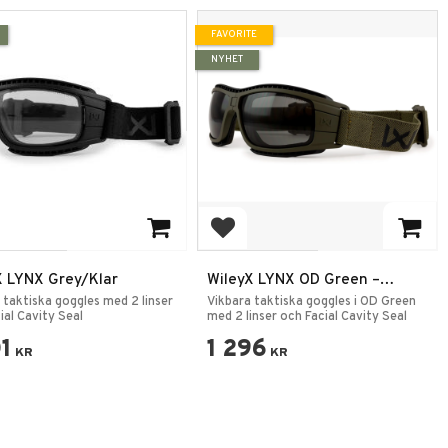
FAVORITE
NYHET
 to favorites
Add to favorites
X LYNX Grey/Klar
WileyX LYNX OD Green –
Grå/Klara Linser
 taktiska goggles med 2 linser
Vikbara taktiska goggles i OD Green
ial Cavity Seal
med 2 linser och Facial Cavity Seal
01
1 296
KR
KR