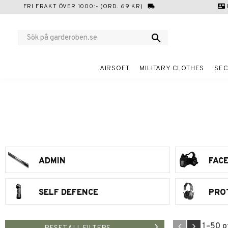
FRI FRAKT ÖVER 1000:- (ORD. 69 KR)
local_shipping
contact_mail
AIRSOFT
MILITARY CLOTHES
SEC
ADMIN
FAC
SELF DEFENCE
PRO
1–
50
o