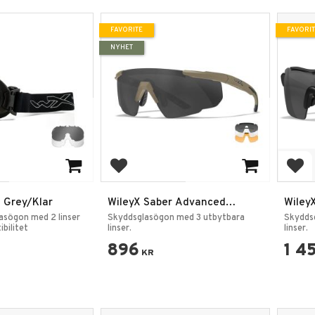
FAVORITE
FAVORI
NYHET
rites
Add to favorites
Add
 Grey/Klar
WileyX Saber Advanced
Wiley
Grey/Clear/Light Rust
Grå/K
asögon med 2 linser
Skyddsglasögon med 3 utbytbara
Skydds
bilitet
linser.
linser.
896
1 4
KR