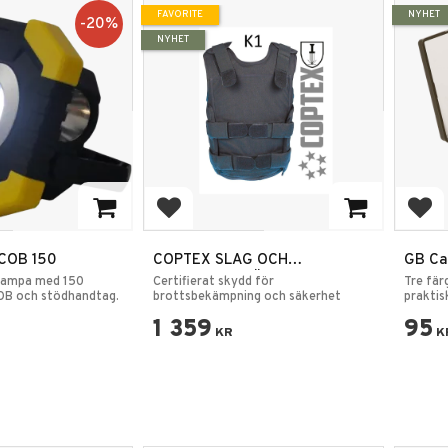
FAVORITE
NYHET
20
%
NYHET
rites
Add to favorites
Add
COB 150
COPTEX SLAG OCH
GB Ca
KNIVSKYDDSVÄST - K1
med s
lampa med 150
Certifierat skydd för
Tre fär
OB och stödhandtag.
CERTIFIERAD
brottsbekämpning och säkerhet
Kamou
praktis
Masker
1 359
95
KR
K