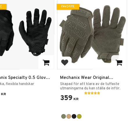
TE
FAVORITE
 to favorites
Add to favorites
nix Specialty 0.5 Gloves
Mechanix Wear Original
ert Svart
Handskar
rka, flexibla handskar
Skapad för att klara av de tuffaste
utmaningarna du kan ställa de inför.
KR
359
KR