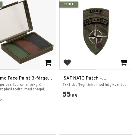
NYHET
 to favorites
Add to favorites
mo Face Paint 3-färger
ISAF NATO Patch –
pegel 45 g —
Kardborremärke 12 x 6,5 cm
ger svart, brun, mörkgrön i
Taktiskt Tygmärke med hög kvalitet
flagefärg
kt plastfodral med spegel.
55
ingsfärg
KR
R