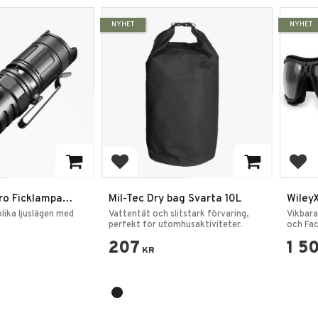
NYHET
NYHET
rites
Add to favorites
Add
ro Ficklampa
Mil-Tec Dry bag Svarta 10L
Wiley
lika ljuslägen med
Vattentät och slitstark förvaring,
Vikbara
perfekt för utomhusaktiviteter.
och Fac
207
1 5
KR