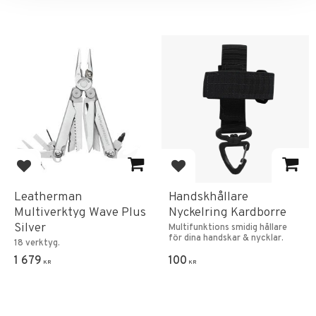
Add to favorites
Add to favorites
Leatherman
Handskhållare
Multiverktyg Wave Plus
Nyckelring Kardborre
Silver
Multifunktions smidig hållare
för dina handskar & nycklar.
18 verktyg.
1 679
100
KR
KR