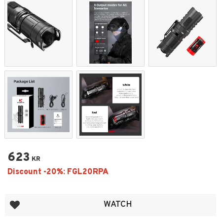
623
KR
Add to favorites
WATCH