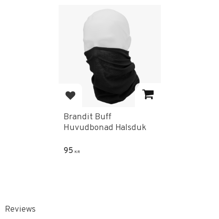
Add to favorites
Brandit Buff
Huvudbonad Halsduk
95
KR
Reviews