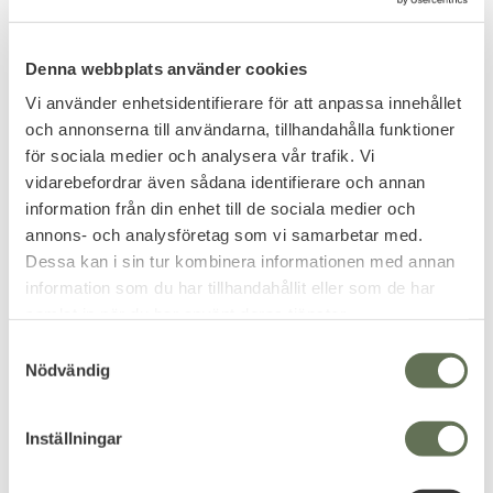
Vattentålig
IPX8
het
Denna webbplats använder cookies
Related products
Vi använder enhetsidentifierare för att anpassa innehållet
och annonserna till användarna, tillhandahålla funktioner
för sociala medier och analysera vår trafik. Vi
vidarebefordrar även sådana identifierare och annan
20
%
information från din enhet till de sociala medier och
annons- och analysföretag som vi samarbetar med.
Dessa kan i sin tur kombinera informationen med annan
information som du har tillhandahållit eller som de har
samlat in när du har använt deras tjänster.
S
Add to favorites
Add to favorites
Nödvändig
a
m
Klarus A3 Ficklampa
Arbetslampa COB 150
2200 Lumens IPX6
t
Kompakt arbetslampa med 150
Inställningar
Lumen, dubbel COB och
y
stödhandtag.
516
127
c
KR
KR