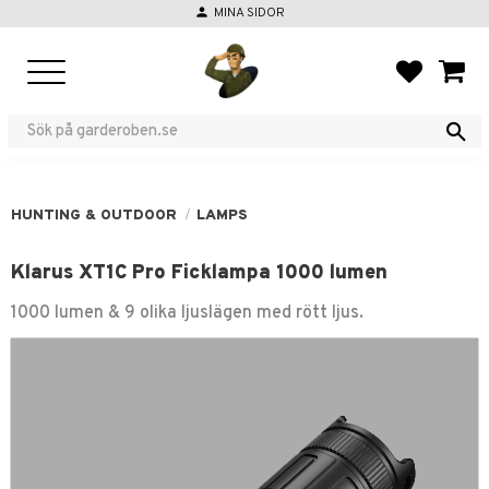
person
MINA SIDOR
Menu
FAVORIT
BASKE
HUNTING & OUTDOOR
LAMPS
Klarus XT1C Pro Ficklampa 1000 lumen
1000 lumen & 9 olika ljuslägen med rött ljus.