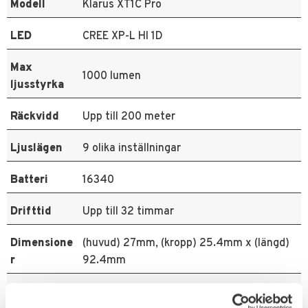
Modell
Klarus XT1C Pro
LED
CREE XP-L HI 1D
Max
1000 lumen
ljusstyrka
Räckvidd
Upp till 200 meter
Ljuslägen
9 olika inställningar
Batteri
16340
Drifttid
Upp till 32 timmar
Dimensione
(huvud) 27mm, (kropp) 25.4mm x (längd)
r
92.4mm
Vikt
171.5 g (utan batteri)