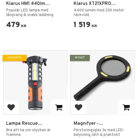
Klarus HM1 440lm
Klarus XT21XPRO
Laddningsbar Pannlampa
Ficklampa 4400LM
Populär LED lampa med
4400 lumen med 336 meter
långvarig & snabb laddning.
räckvidd.
479
1 519
KR
KR
FAVORITE
NYHET
Add to favorites
Add to favorites
Lampa Rescue
Magnifyer -
Arbetslampa
Förstoringsglas med 3 LED
Bra att ha om olyckan är
Förstoringsglas 3x med LED-
framme.
Lampor
belysning, lätt & praktiskt