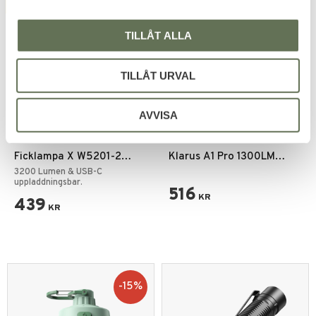
FAVORITE
FAVORITE
TILLÅT ALLA
TILLÅT URVAL
AVVISA
Add to favorites
Add to favorites
Ficklampa X W5201-2
Klarus A1 Pro 1300LM
USB-C 3200 Lumen
Ficklampa Extreme Output
3200 Lumen & USB-C
uppladdningsbar.
516
KR
439
KR
15
%