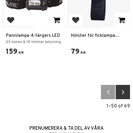
Add to favorites
Add to favorites
Pannlampa 4-färgers LED
Hölster för ficklampa
Medium
65 lumen & 18 timmar belysning.
159
79
KR
KR
1–
50
of
69
PRENUMERERA & TA DEL AV VÅRA