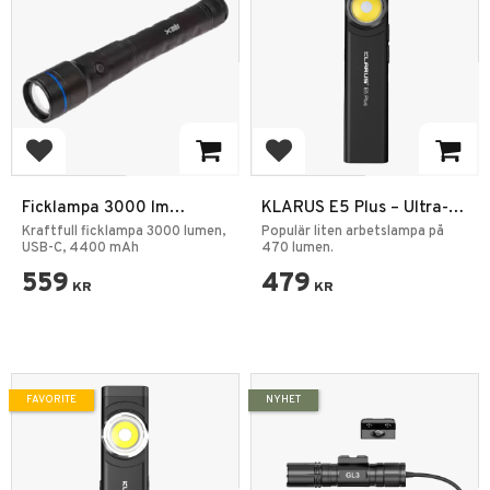
Add to favorites
Add to favorites
Ficklampa 3000 lm
KLARUS E5 Plus – Ultra-
Uppladdningsbar 4400
Slim 3-i-1 EDC Ficklampa
Kraftfull ficklampa 3000 lumen,
Populär liten arbetslampa på
mAh LED Lampa
USB-C, 4400 mAh
med Magnet & USB-C
470 lumen.
559
479
KR
KR
FAVORITE
NYHET