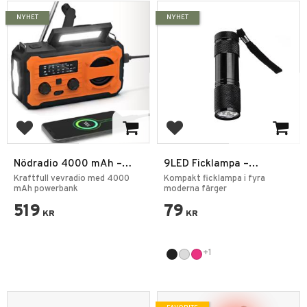
NYHET
NYHET
Add to favorites
Add to favorites
Nödradio 4000 mAh –
9LED Ficklampa –
AM/FM Vevradio med
Kompakt LED-lampa i flera
Kraftfull vevradio med 4000
Kompakt ficklampa i fyra
Solcell, Powerbank & LED
mAh powerbank
färger
moderna färger
519
79
KR
KR
+1