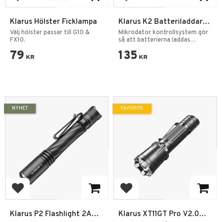
Add to favorites
Add to favorites
Klarus Hölster Ficklampa
Klarus K2 Batteriladdare
Powerbank
Välj hölster passar till G10 &
Mikrodator kontrollsystem gör
FX10.
så att batterierna laddas
individuellt.
79
135
KR
KR
NYHET
FAVORITE
Add to favorites
Add to favorites
Klarus P2 Flashlight 2AA
Klarus XT11GT Pro V2.0