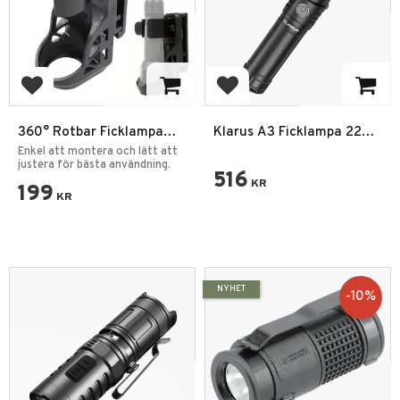
Add to favorites
Add to favorites
360° Rotbar Ficklampa
Klarus A3 Ficklampa 2200
Hållare för Ficklampor
Lumens IPX6
Enkel att montera och lätt att
justera för bästa användning.
516
KR
199
KR
NYHET
10
%