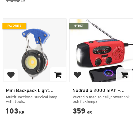
1 516
KR
FAVORITE
NYHET
Add to favorites
Add to favorites
Mini Backpack Light
Nödradio 2000 mAh –
Rescue Lamp
AM/FM Vevradio med
Multifunctional survival lamp
Vevradio med solcell, powerbank
with tools.
Solcell, Powerbank & LED
och ficklampa
103
359
KR
KR