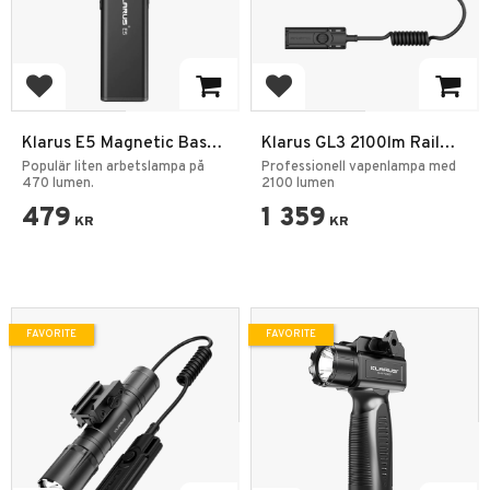
Add to favorites
Add to favorites
Klarus E5 Magnetic Base
Klarus GL3 2100lm Rail
EDC Tool Light
Light IPX6 Vapen
Populär liten arbetslampa på
Professionell vapenlampa med
470 lumen.
Ficklampa
2100 lumen
479
1 359
KR
KR
FAVORITE
FAVORITE