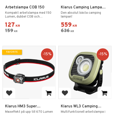
Arbetslampa COB 150
Klarus Camping Lampa
Fällbar
Kompakt arbetslampa med 150
Den absolut bästa camping
Lumen, dubbel COB och
lampan!
stödhandtag.
127
559
KR
KR
159
636
KR
KR
FAVORITE
15
%
15
%
Add to favorites
Add to favorites
Klarus HM3 Super
Klarus WL3 Camping
Lightweight Multifunction
Uppladdningsbar
Maxeffekt på upp till 670 Lumen
Multifunktionell arbetslampa i