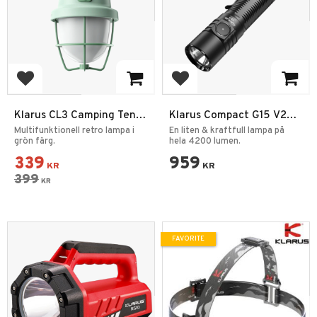
Add to favorites
Add to favorites
Klarus CL3 Camping Tent
Klarus Compact G15 V2
Lantern Night Light
Ficklampa 4200LM
Multifunktionell retro lampa i
En liten & kraftfull lampa på
grön färg.
hela 4200 lumen.
339
959
KR
KR
399
KR
FAVORITE