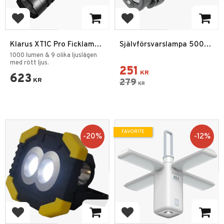
Add to favorites
Add to favorites
Klarus XT1C Pro Ficklampa
Självförsvarslampa 500
1000 lumen
Lumen
1000 lumen & 9 olika ljuslägen
med rött ljus.
251
KR
623
KR
279
KR
FAVORITE
20
%
12
%
Add to favorites
Add to favorites