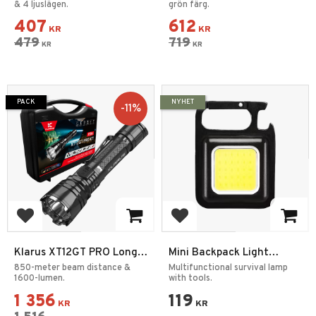
Pannlampa
& 4 ljuslägen.
Arbetslampa 13500mAh
grön färg.
407
612
KR
KR
479
719
KR
KR
PACK
NYHET
11
%
Add to favorites
Add to favorites
Klarus XT12GT PRO Long
Mini Backpack Light
Throw Tactical Flashlight
Rescue Lamp
850-meter beam distance &
Multifunctional survival lamp
1600-lumen.
with tools.
1 356
119
KR
KR