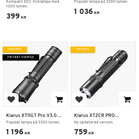
EDC – Kraftfull Multi-Fuel
Taktisk Ficklampa 3300LM
Kompakt EDC-ficklampa med
Populär lampa på 3300 lumen.
Ficklampa
1000 lumen.
410m
1 036
KR
399
KR
FAVORITE
FAVORITE
FRI FAKT SVERIGE
Add to favorites
Add to favorites
Klarus XT11GT Pro V3.0
Klarus XT2CR PRO
Dubbelbrytare Taktisk
Ficklampa 2100LM 240m
Populär lampa på 3300 lumen.
Ny updaterad version.
Ficklampa 3300LM 410m
IPX8
1 196
759
KR
KR