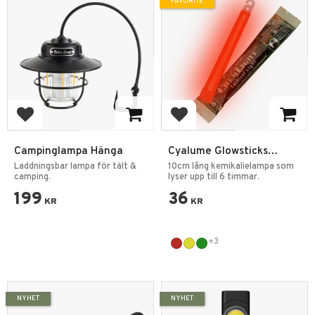
FAVORITE
Add to favorites
Add to favorites
Campinglampa Hänga
Cyalume Glowsticks
Lysstavar
Laddningsbar lampa för tält &
10cm lång kemikalielampa som
camping.
lyser upp till 6 timmar.
199
36
KR
KR
+3
NYHET
NYHET