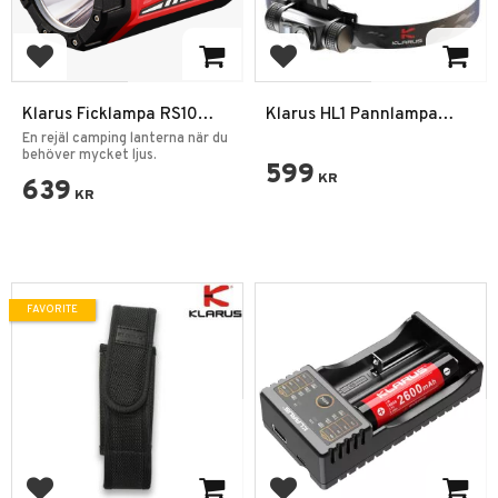
Add to favorites
Add to favorites
Klarus Ficklampa RS10
Klarus HL1 Pannlampa
Uppladdningsbar Utomhus
1200 Lumen Dual-LED
En rejäl camping lanterna när du
Spotlight
behöver mycket ljus.
599
KR
639
KR
FAVORITE