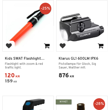
25
%
Add to favorites
Add to favorites
Kids SWAT Flashlight
Klarus GL1 600LM IPX6
Rescue Red-stick 1000LM
Flashlight with zoom & red
Pistollampa för Glock, Sig
traffic light.
Sauer, Walther mfl.
120
876
KR
KR
159
KR
NYHET
28
%