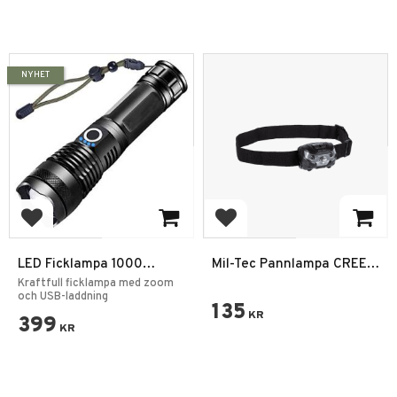
NYHET
Add to favorites
Add to favorites
LED Ficklampa 1000
Mil-Tec Pannlampa CREE
Lumen – Uppladdningsbar,
XPE LED 4h 200LM
Kraftfull ficklampa med zoom
Zoom & 5 Ljuslägen
och USB-laddning
135
KR
399
KR