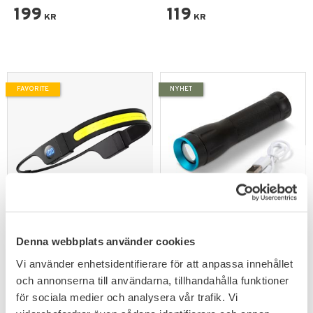
199
119
KR
KR
FAVORITE
NYHET
Add to favorites
Add to favorites
Pannlampa G29 Headband
Ficklampa FL10ZR 500 lm
Denna webbplats använder cookies
Extreme 1.0
Zoom USB
Fantastiskt smidig pannlampa
Uppladdningsbar LED-ficklampa
Vi använder enhetsidentifierare för att anpassa innehållet
på 300 lumen.
med zoomfunktion
och annonserna till användarna, tillhandahålla funktioner
239
319
KR
KR
för sociala medier och analysera vår trafik. Vi