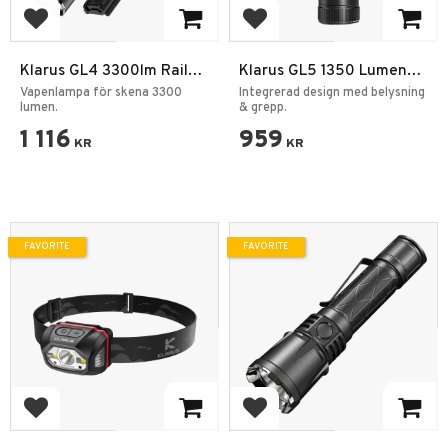
Add to favorites
Add to favorites
Klarus GL4 3300lm Rail
Klarus GL5 1350 Lumen
Light IPX8 Vapen
Vertical Tactical Foregrip
Vapenlampa för skena 3300
Integrerad design med belysning
Ficklampa
lumen.
Flashlight
& grepp.
1 116
959
KR
KR
FAVORITE
FAVORITE
Add to favorites
Add to favorites