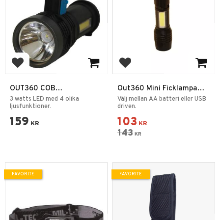
Add to favorites
Add to favorites
OUT360 COB
Out360 Mini Ficklampa
Laddningsbar Ficklampa
Zoom Cob 120/250LM
3 watts LED med 4 olika
Välj mellan AA batteri eller USB
USB
ljusfunktioner.
driven.
159
103
KR
KR
143
KR
FAVORITE
FAVORITE