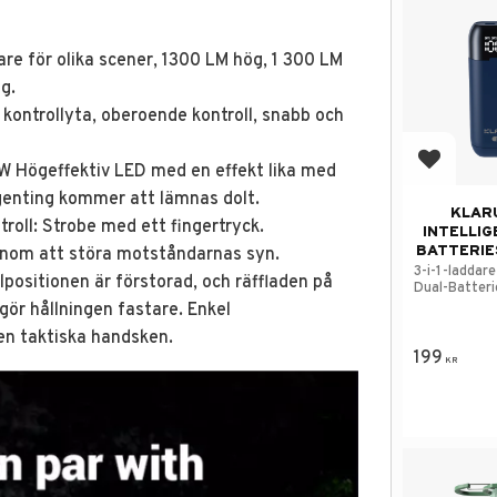
re för olika scener, 1300 LM hög, 1 300 LM
g.
 kontrollyta, oberoende kontroll, snabb och
Add to f
W Högeffektiv LED med en effekt lika med
 ingenting kommer att lämnas dolt.
KLAR
oll: Strobe med ett fingertryck.
INTELLIG
BATTERIE
enom att störa motståndarnas syn.
3-i-1-laddar
lpositionen är förstorad, och räffladen på
Dual-Batteri
ör hållningen fastare. Enkel
n taktiska handsken.
199
KR