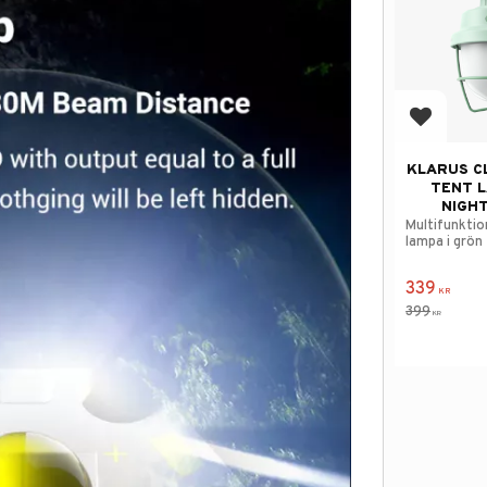
Add to f
KLARUS C
TENT 
NIGHT
Multifunktion
lampa i grön 
339
KR
399
KR