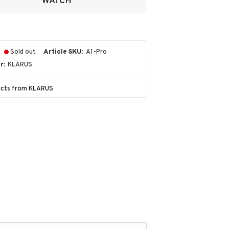
WATCH
Sold out
Article SKU
A1-Pro
r
KLARUS
ducts from KLARUS