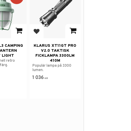
avorites
Add to favorites
L3 CAMPING
KLARUS XT11GT PRO
LANTERN
V2.0 TAKTISK
 LIGHT
FICKLAMPA 3300LM
410M
ell retro
färg.
Populär lampa på 3300
lumen.
1 036
KR