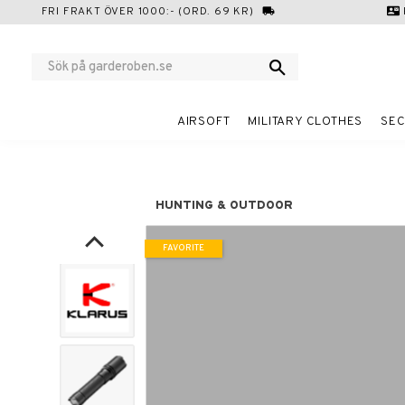
FRI FRAKT ÖVER 1000:- (ORD. 69 KR)
local_shipping
contact_mail
AIRSOFT
MILITARY CLOTHES
SEC
HUNTING & OUTDOOR
FAVORITE