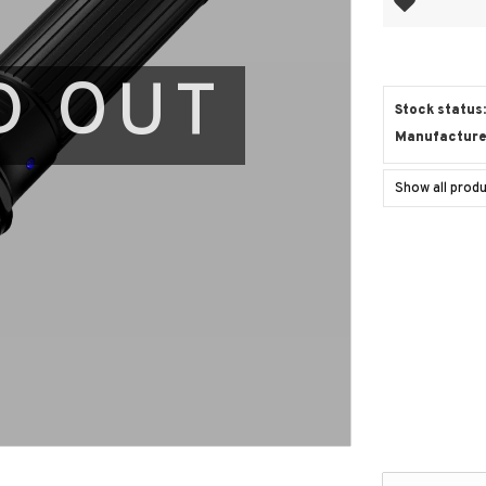
D OUT
Stock status
Manufacture
Show all pro