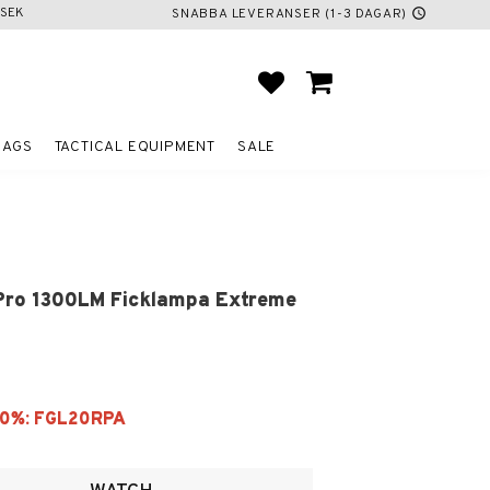
SEK
SNABBA LEVERANSER (1-3 DAGAR)
schedule
FAVORITES
BASKET
BAGS
TACTICAL EQUIPMENT
SALE
 Pro 1300LM Ficklampa Extreme
ites