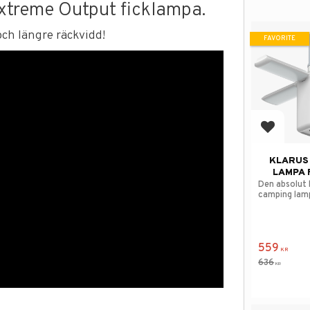
xtreme Output ficklampa.
och längre räckvidd!
FAVORITE
Add to f
KLARUS
LAMPA 
Den absolut
camping lam
559
KR
636
KR