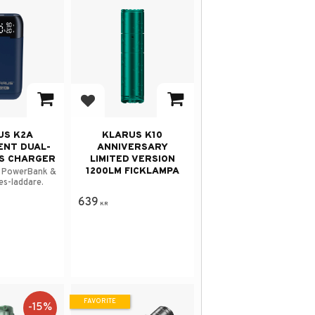
avorites
Add to favorites
US K2A
KLARUS K10
ENT DUAL-
ANNIVERSARY
S CHARGER
LIMITED VERSION
1200LM FICKLAMPA
e PowerBank &
es-laddare.
639
KR
FAVORITE
15
%