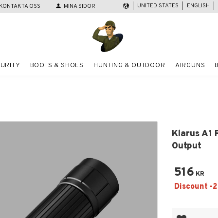
UNITED STATES
ENGLISH
KONTAKTA OSS
person
MINA SIDOR
URITY
BOOTS & SHOES
HUNTING & OUTDOOR
AIRGUNS
Klarus A1
Output
516
KR
Add to favor