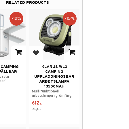
RELATED PRODUCTS
12
%
15
%
avorites
Add to favorites
 CAMPING
KLARUS WL3
FÄLLBAR
CAMPING
UPPLADDNINGSBAR
 bästa
pan!
ARBETSLAMPA
13500MAH
Multifunktionell
arbetslampa i grön färg.
612
KR
719
KR