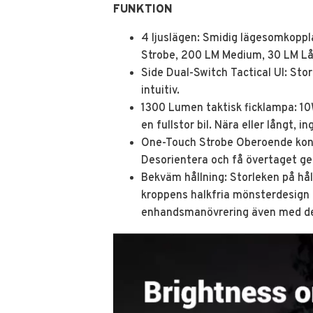
FUNKTION
4 ljuslägen: Smidig lägesomkoppla
Strobe, 200 LM Medium, 30 LM Lå
Side Dual-Switch Tactical UI: Stor
intuitiv.
1300 Lumen taktisk ficklampa: 10
en fullstor bil. Nära eller långt,
One-Touch Strobe Oberoende kontr
Desorientera och få övertaget g
Bekväm hållning: Storleken på hål
kroppens halkfria mönsterdesign g
enhandsmanövrering även med de