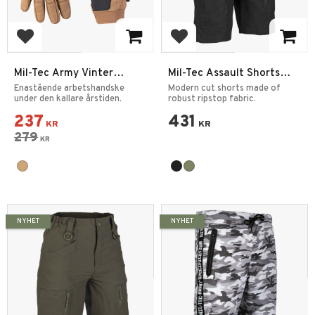
Add to favorites
Add to favorites
Mil-Tec Army Vinter
Mil-Tec Assault Shorts
Handskar
Ripstop
Enastående arbetshandske
Modern cut shorts made of
under den kallare årstiden.
robust ripstop fabric.
237
431
KR
KR
279
KR
NYHET
NYHET