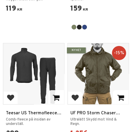
119
159
KR
KR
NYHET
15
%
Add to favorites
Add to favorites
Teesar US Thermofleece
UF PRO Storm Chaser
Underställ GEN 3
Windbreaker Jacka
Comb-fleece på insidan av
Ultralätt Skydd mot Vind &
underställ.
Regn.