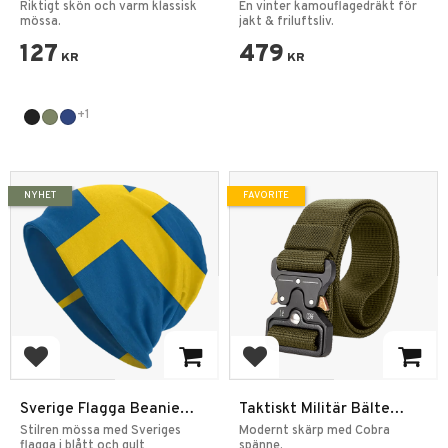
Mössa
Vinter Kamouflage
Riktigt skön och varm klassisk
En vinter kamouflagedräkt för
mössa.
jakt & friluftsliv.
127
479
KR
KR
+1
NYHET
FAVORITE
Add to favorites
Add to favorites
Sverige Flagga Beanie
Taktiskt Militär Bälte
Mössa One size
Quick Release
Stilren mössa med Sveriges
Modernt skärp med Cobra
flagga i blått och gult
spänne.