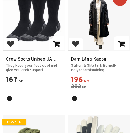
Add to favorites
Add to favorites
Crew Socks Unisex UA
Dam Lång Kappa
Performance Tech 3-Pack
They keep your feet cool and
Stilren & Slitstark Bomull-
Large
give you arch support.
Polyesterblandning
167
196
KR
KR
392
KR
FAVORITE