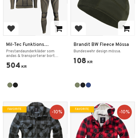
Add to favorites
Add to favorites
Mil-Tec Funktions
Brandit BW Fleece Mössa
Underställ Performance
Prestandaunderkläder som
Bundeswehr design mössa.
4-vägs stretch
andas & transporterar bort
108
fukt.
KR
504
KR
FAVORITE
FAVORITE
10
%
10
%