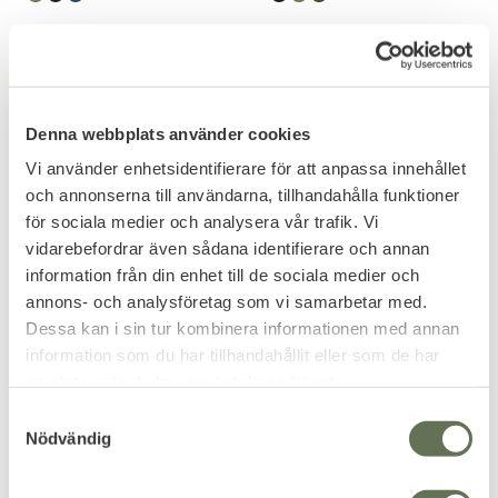
FAVORITE
FAVORITE
30
%
Denna webbplats använder cookies
Vi använder enhetsidentifierare för att anpassa innehållet
och annonserna till användarna, tillhandahålla funktioner
för sociala medier och analysera vår trafik. Vi
vidarebefordrar även sådana identifierare och annan
Add to favorites
Add to favorites
information från din enhet till de sociala medier och
annons- och analysföretag som vi samarbetar med.
Brandit M65 Giant
Brandit Marsh Lake Parka
Dessa kan i sin tur kombinera informationen med annan
Fältjacka
Vintage jacka helsäsong.
Vinter Parka med kviltat foder.
information som du har tillhandahållit eller som de har
879
839
samlat in när du har använt deras tjänster.
KR
KR
1 199
KR
S
Nödvändig
a
+6
+1
m
t