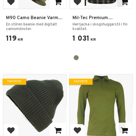
Add to favorites
Add to favorites
M90 Camo Beanie Varm &
Mil-Tec Premium
Stretchig Mössa One Size
Lumberjacket Rutig
En stilren beanie med digitalt
Herrjacka i skogshuggarstil i fin
camomönster.
Svart/Olivgrön
kvalitet.
119
1 031
KR
KR
FAVORITE
FAVORITE
Add to favorites
Add to favorites