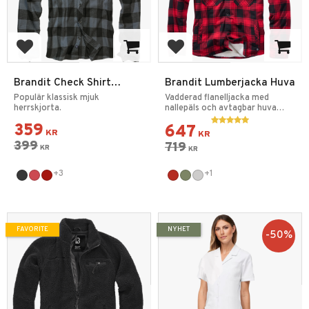
Add to favorites
Add to favorites
Brandit Check Shirt
Brandit Lumberjacka Huva
Flanellskjorta
Populär klassisk mjuk
Vadderad flanelljacka med
herrskjorta.
nallepäls och avtagbar huva
med dragsko.
359
647
KR
KR
399
719
KR
KR
+3
+1
FAVORITE
NYHET
50
%