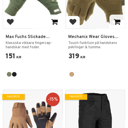
Add to favorites
Add to favorites
Max Fuchs Stickade
Mechanix Wear Gloves
Vantar 3M Thinsulate
Coldwork Base Layer
Klassiska vikbara fingercap-
Touch funktion på handskens
handskar med foder.
Coyote
pekfinger & tumme.
151
319
KR
KR
FAVORITE
FAVORITE
15
%