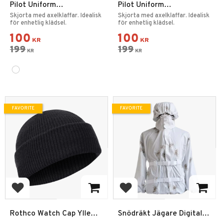
Pilot Uniform
Pilot Uniform
Kortärmsskjorta Vit Dam
Långärmsskjorta Vit Dam
Skjorta med axelklaffar. Idealisk
Skjorta med axelklaffar. Idealisk
för enhetlig klädsel.
- Storlek 46
för enhetlig klädsel.
100
100
KR
KR
199
199
KR
KR
FAVORITE
FAVORITE
Add to favorites
Add to favorites
Rothco Watch Cap Ylle
Snödräkt Jägare Digital