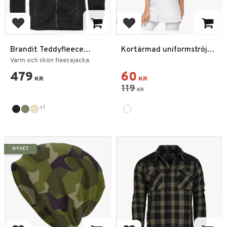
Add to favorites
Add to favorites
Brandit Teddyfleece
Kortärmad uniformströja
Jacka
för kvinnor
Varm och skön fleecejacka.
479
60
KR
KR
119
KR
+1
NYHET