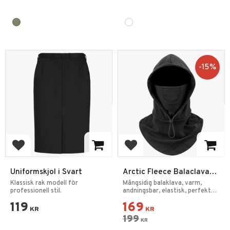
15
%
Add to favorites
Add to favorites
Uniformskjol i Svart
Arctic Fleece Balaclava
Ski Mask Svart
Klassisk rak modell för
Mångsidig balaklava, varm,
professionell stil.
andningsbar, elastisk, perfekt
för utomhusaktiviteter.
119
169
KR
KR
199
KR