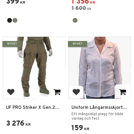
399
1 356
KR
KR
1 600
KR
NYHET
NYHET
Add to favorites
Add to favorites
UF PRO Striker X Gen.2
Uniform Långärmsskjorta
Combat Byxa
Vit Dam
Ett mångsidigt plagg för både
vardag och fest.
3 276
KR
159
KR