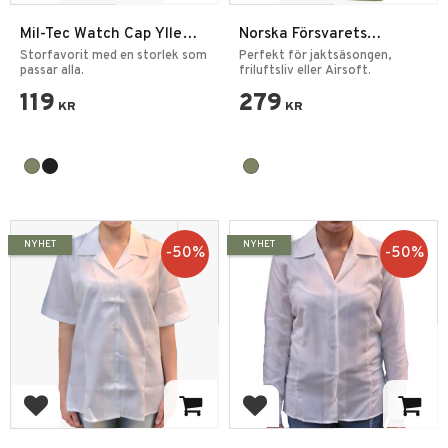
Mil-Tec Watch Cap Ylle
Norska Försvarets
Mössa Olles brorsa
Thermal Tröja Olivgrön
Storfavorit med en storlek som
Perfekt för jaktsäsongen,
passar alla.
friluftsliv eller Airsoft.
119
279
KR
KR
NYHET
NYHET
50
%
50
%
Add to favorites
Add to favorites