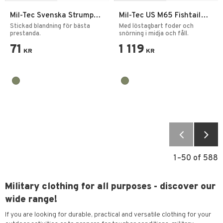
Mil-Tec Svenska Strumpor
Mil-Tec US M65 Fishtail
för kängor
Vintage Parkas
Stickad blandning för bästa
Med löstagbart foder och
prestanda.
snörning i midja och fåll.
71
1 119
KR
KR
1–
50
of
588
Military clothing for all purposes - discover our
wide range!
If you are looking for durable, practical and versatile clothing for your