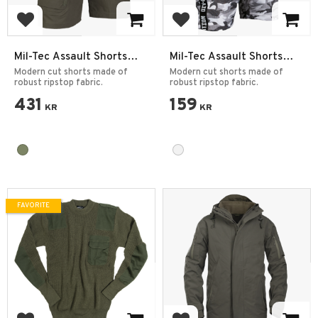
Add to favorites
Add to favorites
Mil-Tec Assault Shorts
Mil-Tec Assault Shorts
Ripstop
Ripstop
Modern cut shorts made of
Modern cut shorts made of
robust ripstop fabric.
robust ripstop fabric.
431
159
KR
KR
FAVORITE