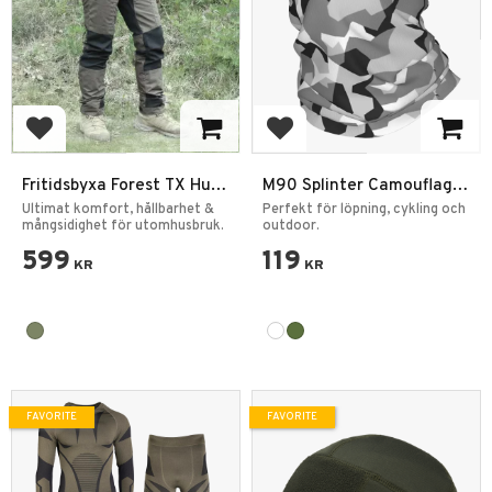
Add to favorites
Add to favorites
Fritidsbyxa Forest TX Hunt
M90 Splinter Camouflage
Unisex
Halsduk Multifunktionell
Ultimat komfort, hållbarhet &
Perfekt för löpning, cykling och
mångsidighet för utomhusbruk.
Neck Gaiter
outdoor.
599
119
KR
KR
FAVORITE
FAVORITE