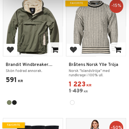
FAVORITE
15
%
Add to favorites
Add to favorites
Brandit Windbreaker
Bråtens Norsk Ylle Tröja
Sherpa
Skön fodrad annorak.
Norsk "Islandströja" med
rundkrage i 100% ull.
591
KR
1 223
KR
1 439
KR
FAVORITE
50
%