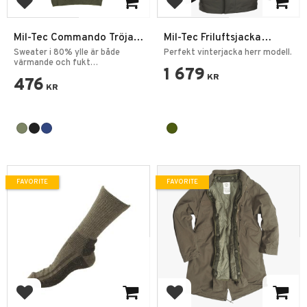
Add to favorites
Add to favorites
Mil-Tec Commando Tröja
Mil-Tec Friluftsjacka
NATO Ylleblandning
Vattentät Fleece Foder
Sweater i 80% ylle är både
Perfekt vinterjacka herr modell.
värmande och fukt
1 679
transporterande.
KR
476
KR
FAVORITE
FAVORITE
Add to favorites
Add to favorites