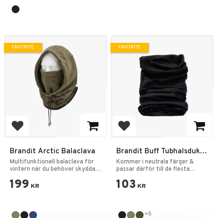
FAVORITE
FAVORITE
Add to favorites
Add to favorites
Brandit Arctic Balaclava
Brandit Buff Tubhalsduk
Multifunktion Fleece
Multifunktionell balaclava för
Kommer i neutrala färger &
vintern när du behöver skydda
passar därför till de flesta
ansiktet.
jackor i olika färger.
199
103
KR
KR
+6