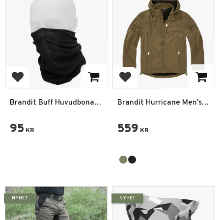
Add to favorites
Add to favorites
Brandit Buff Huvudbonad
Brandit Hurricane Men's
Halsduk
Softshell Jacket
95
559
KR
KR
NYHET
NYHET