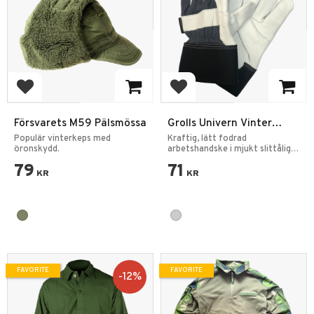
Add to favorites
Add to favorites
Försvarets M59 Pälsmössa
Grolls Univern Vinter
Arbetshandskar Nötläder
Populär vinterkeps med
Kraftig, lätt fodrad
öronskydd.
arbetshandske i mjukt slittålig
nötläder.
79
71
KR
KR
FAVORITE
FAVORITE
12
%