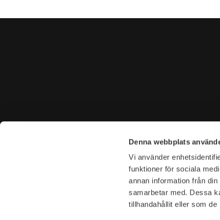
CONTACT US
VISIT U
Denna webbplats använde
Tel. +46 (0)8-31 44 40
Tegnérga
Vi använder enhetsidentifie
E-mail. info@garderoben.se
113 59 S
funktioner för sociala medi
annan information från din
Telephone hours:
Opening 
samarbetar med. Dessa kan
Mon - Fri: 10.00 - 18.00
Mon-Fri: 
tillhandahållit eller som d
Sat: 11.00 - 16.00
Sat: 11-16