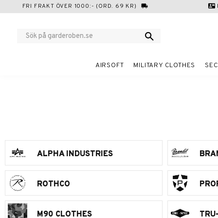
FRI FRAKT ÖVER 1000:- (ORD. 69 KR)
local_shipping
contact_mail
AIRSOFT
MILITARY CLOTHES
SEC
ALPHA INDUSTRIES
BRA
ROTHCO
PRO
M90 CLOTHES
TRU