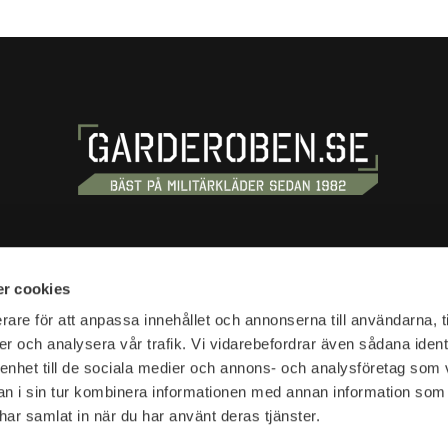
S
SHOPPING
r cookies
tan 20
Terms and conditions
rare för att anpassa innehållet och annonserna till användarna, t
tockholm
er och analysera vår trafik. Vi vidarebefordrar även sådana ident
Customer service
 enhet till de sociala medier och annons- och analysföretag som 
Shipping & delivery
hours:
 i sin tur kombinera informationen med annan information som
Complaint and return
10-18
e har samlat in när du har använt deras tjänster.
Return waybill
Presentkort