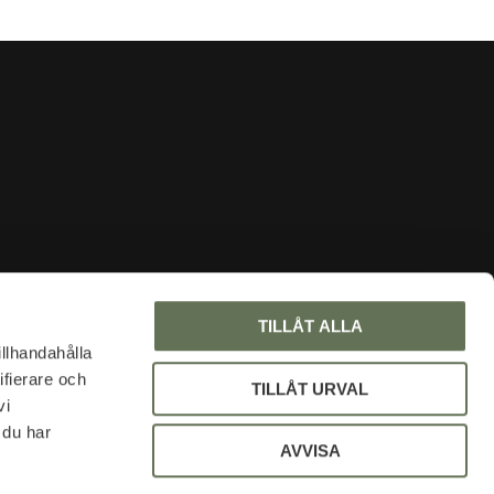
INFORMATION
TILLÅT ALLA
About us
illhandahålla
ifierare och
Faq
TILLÅT URVAL
vi
Blog
 du har
My pages
AVVISA
Policy and cookies
Uniform discount