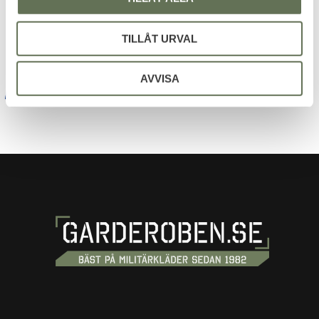
Dina personuppgifter behandlas i enlighet med vår
integritetspolicy
.
TILLÅT URVAL
AVVISA