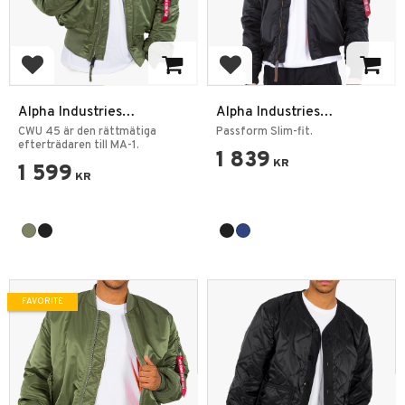
Add to favorites
Add to favorites
Alpha Industries
Alpha Industries
Bomberjacka CWU-45
Bomberjacka MA-1 VF
CWU 45 är den rättmätiga
Passform Slim-fit.
efterträdaren till MA-1.
NASA
1 839
KR
1 599
KR
FAVORITE