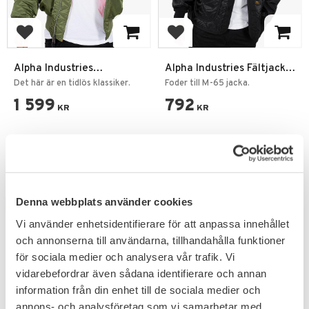
Add to favorites
Add to favorites
Alpha Industries
Alpha Industries Fältjacka
Bomberjacka MA1
ALS Liner
Det här är en tidlös klassiker.
Foder till M-65 jacka.
1 599
792
KR
KR
Denna webbplats använder cookies
FAVORITE
29
%
Vi använder enhetsidentifierare för att anpassa innehållet
och annonserna till användarna, tillhandahålla funktioner
för sociala medier och analysera vår trafik. Vi
vidarebefordrar även sådana identifierare och annan
information från din enhet till de sociala medier och
annons- och analysföretag som vi samarbetar med.