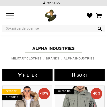
person
MINA SIDOR
Menu
FAVORIT
BASKE
ALPHA INDUSTRIES
MILITARY CLOTHES
BRANDS
ALPHA INDUSTRIES
FILTER
SORT
FAVORITE
OUTGOING
10
%
10
%
OUTGOING