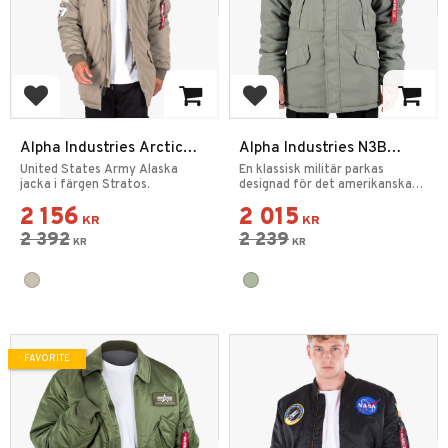
Add to favorites
Add to favorites
Alpha Industries Arctic
Alpha Industries N3B
Discoverer Vinterjacka
Expedition Parka
United States Army Alaska
En klassisk militär parkas
jacka i färgen Stratos.
designad för det amerikanska
flygvapnet 1945.
2 156
2 015
KR
KR
2 392
2 239
KR
KR
FAVORITE