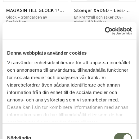
MAGASIN TILL GLOCK 17
Stoeger XRD50 – Less-
GEN5, 6MM GBB
Lethal CO₂ Pistol .50
Glock – Standarden av
En kraftfull och säker CO₂-
Perfektion
pistol i .50 kaliber.
511
799
KR
KR
959
KR
Denna webbplats använder cookies
Vi använder enhetsidentifierare för att anpassa innehållet
FAVORITE
FAVORITE
och annonserna till användarna, tillhandahålla funktioner
QUANTITY DISCOUNT
för sociala medier och analysera vår trafik. Vi
vidarebefordrar även sådana identifierare och annan
information från din enhet till de sociala medier och
annons- och analysföretag som vi samarbetar med.
Dessa kan i sin tur kombinera informationen med annan
information som du har tillhandahållit eller som de har
Add to favorites
Add to favorites
samlat in när du har använt deras tjänster.
Umarex Kolsyrepatron 12g
Umarex Stålrundkulor
S
4,5mm
Nödvändig
Passar till CO2 drivna luftvapen
Blanka & prisvärda stålrundkulor
a