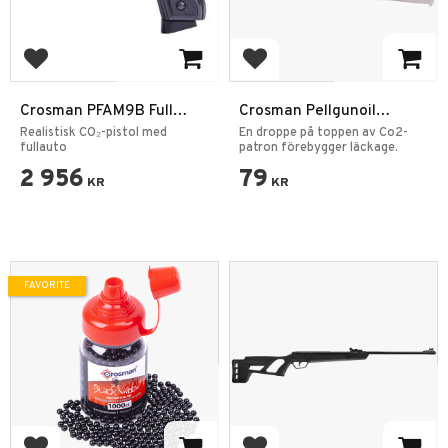
Add to favorites
Add to favorites
Crosman PFAM9B Full
Crosman Pellgunoil
Auto 4,5 mm BB CO₂
Smörjmedel O-ringar
Realistisk CO₂-pistol med
En droppe på toppen av Co2-
Pistol
fullauto
patron förebygger läckage.
2 956
79
KR
KR
FAVORITE