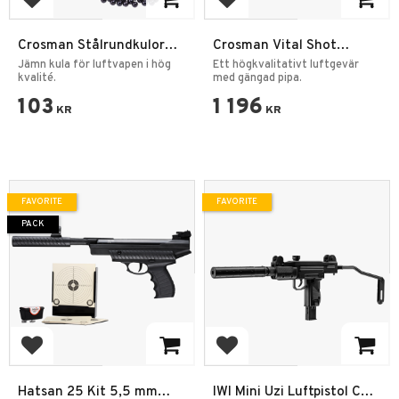
Add to favorites
Add to favorites
Crosman Stålrundkulor
Crosman Vital Shot
4,5mm 1000st Svart
Luftgevär 4,5mm
Jämn kula för luftvapen i hög
Ett högkvalitativt luftgevär
kvalité.
med gängad pipa.
103
1 196
KR
KR
FAVORITE
FAVORITE
PACK
Add to favorites
Add to favorites
Hatsan 25 Kit 5,5 mm
IWI Mini Uzi Luftpistol CO2