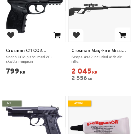
Add to favorites
Add to favorites
Crosman C11 CO2
Crosman Mag-Fire Mission
Luftpistol – 4,5 mm BB
Nitro Piston Elite 4,5mm
Snabb CO2-pistol med 20-
Scope 4x32 included with air
skotts magasin
rifle.
799
2 045
KR
KR
2 556
KR
NYHET
FAVORITE