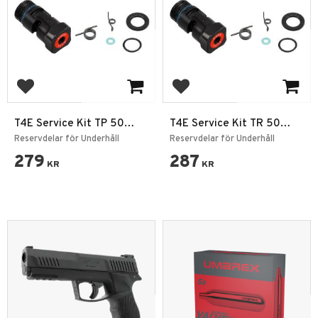
Add to favorites
Add to favorites
T4E Service Kit TP 50
T4E Service Kit TR 50
Gen2 7,5J
Gen2 7,5J
Reservdelar för Underhåll
Reservdelar för Underhåll
279
287
KR
KR