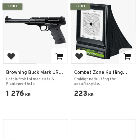
NYHET
NYHET
Add to favorites
Add to favorites
Browning Buck Mark URX
Combat Zone Kulfång
4,5 mm Fjäder luftpistol
Nätmodell 17x17 –
Lätt luftpistol med sikte &
Smidigt nätkulfång för
Picatinny-fäste
Ihopfällbart kulfång
airsoftskytte.
1 276
223
KR
KR