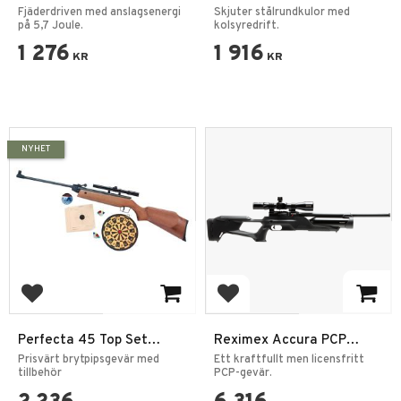
5,7J
4,5mm 3J
Fjäderdriven med anslagsenergi
Skjuter stålrundkulor med
på 5,7 Joule.
kolsyredrift.
1 276
1 916
KR
KR
NYHET
Add to favorites
Add to favorites
Perfecta 45 Top Set
Reximex Accura PCP
Luftgevär 4,5 mm
Luftgevär
Prisvärt brytpipsgevär med
Ett kraftfullt men licensfritt
tillbehör
PCP-gevär.