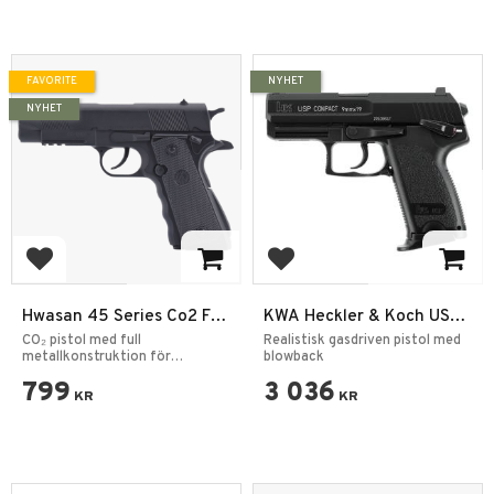
FAVORITE
NYHET
NYHET
Add to favorites
Add to favorites
Hwasan 45 Series Co2 Full
KWA Heckler & Koch USP
Metal Pistol NBB Luft
Compact GBB – CQB Gas
CO₂ pistol med full
Realistisk gasdriven pistol med
Pistol 4.5MM
metallkonstruktion för
Blowback Pistol
blowback
realistisk skjutupplevelse.
799
3 036
KR
KR