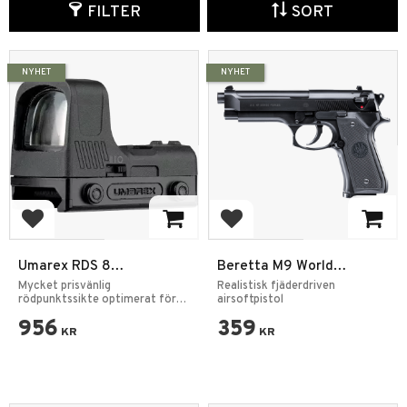
FILTER
SORT
NYHET
NYHET
Add to favorites
Add to favorites
Umarex RDS 8
Beretta M9 World
Rödpunktssikte
Defender – Fjäder
Mycket prisvänlig
Realistisk fjäderdriven
rödpunktssikte optimerat för
Airsoftpistol 6mm
airsoftpistol
luftvapen.
956
359
KR
KR