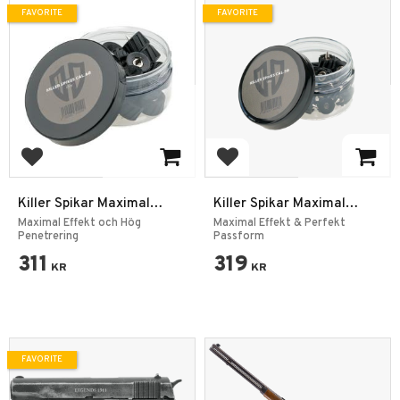
FAVORITE
FAVORITE
Add to favorites
Add to favorites
Killer Spikar Maximal
Killer Spikar Maximal
Effekt Cal 68 - 25 st
Effekt Cal. 50 - 24 st
Maximal Effekt och Hög
Maximal Effekt & Perfekt
Penetrering
Passform
311
319
KR
KR
FAVORITE