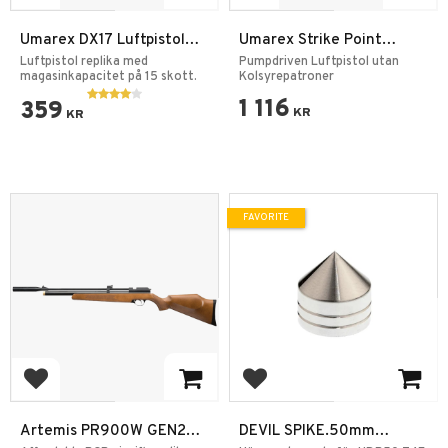
Umarex DX17 Luftpistol
Umarex Strike Point
Fjäder 4,5mm
5,5mm
Luftpistol replika med
Pumpdriven Luftpistol utan
magasinkapacitet på 15 skott.
Kolsyrepatroner
1 116
359
KR
KR
FAVORITE
Add to favorites
Add to favorites
Artemis PR900W GEN2
DEVIL SPIKE.50mm