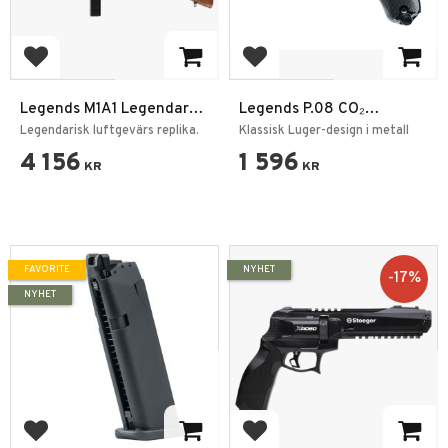
Add to favorites
Add to favorites
Legends M1A1 Legendary
Legends P.08 CO₂
CO2 4,5mm
Luftpistol 4,5mm BB
Legendarisk luftgevärs replika.
Klassisk Luger-design i metall
4 156
1 596
KR
KR
FAVORITE
NYHET
17
%
NYHET
Add to favorites
Add to favorites