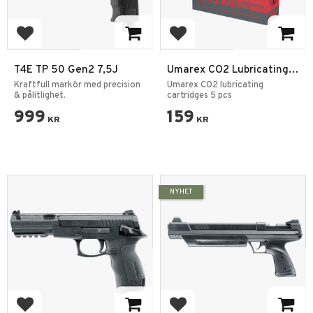
Add to favorites
Add to favorites
T4E TP 50 Gen2 7,5J
Umarex CO2 Lubricating
Cartridges 5 pcs
Kraftfull markör med precision
Umarex CO2 lubricating
& pålitlighet.
cartridges 5 pcs
999
159
KR
KR
NYHET
Add to favorites
Add to favorites