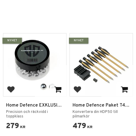
NYHET
NYHET
Add to favorites
Add to favorites
Home Defence EXKLUSIVA
Home Defence Paket T4E
Aluminiumkulor .43 – 1,8 g
HDP50 – Pilhållare + 6
Precision och räckvidd i
Konvertera din HDP50 till
toppklass
Pilar
pilmarkör
279
479
KR
KR