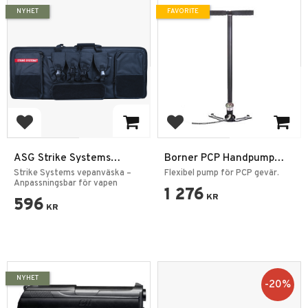
NYHET
FAVORITE
Add to favorites
Add to favorites
ASG Strike Systems
Borner PCP Handpump
Vepanväska med
GX-H-C2 4500psi Svart
Strike Systems vepanväska –
Flexibel pump för PCP gevär.
Pluckfoam - Svart
Anpassningsbar för vapen
1 276
KR
596
KR
NYHET
20
%