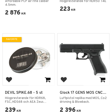
PCP Air Rifle
Aluminium - 6 st
Affordable PCP air rifle caliber
Högpresterande för HDR50 T4E
4.5mm.
223
KR
2 876
KR
FAVORITE
Add to favorites
Add to favorites
DEVIL SPIKE.68 - 5 st
Glock 17 GEN5 MOS CNC
Blowback CO2 4,5mm BB
Högpresterande för HDR68,
Luftpistol replika med MOS, Co2
FSC, HDS68 och AEA Zeus
drivning & Blowback.
Cal.68
239
2 396
KR
KR