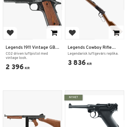
Add to favorites
Add to favorites
Legends 1911 Vintage GBB
Legends Cowboy Rifle
CO2 4,5mm BB
4,5mm BB
CO2 driven luftpistol med
Legendarisk luftgevärs replika.
vintage look.
3 836
KR
2 396
KR
NYHET