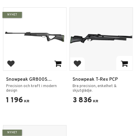
NYHET
Add to favorites
Add to favorites
Snowpeak GR800S
Snowpeak T-Rex PCP
Luftgevär 4,5mm
Precision och kraft i modern
Bra precision, enkelhet &
design
skjutglädje.
1 196
3 836
KR
KR
NYHET