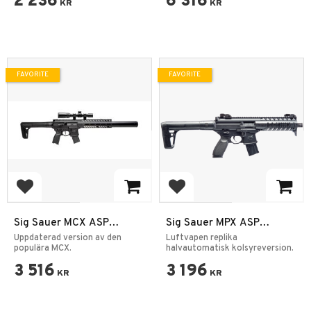
2 236
6 316
KR
KR
FAVORITE
FAVORITE
Add to favorites
Add to favorites
Sig Sauer MCX ASP
Sig Sauer MPX ASP
4,5mm GEN2 Black Diabol
Luftgevär CO2 4,5mm
Uppdaterad version av den
Luftvapen replika
med Kikasikte
populära MCX.
halvautomatisk kolsyreversion.
3 516
3 196
KR
KR