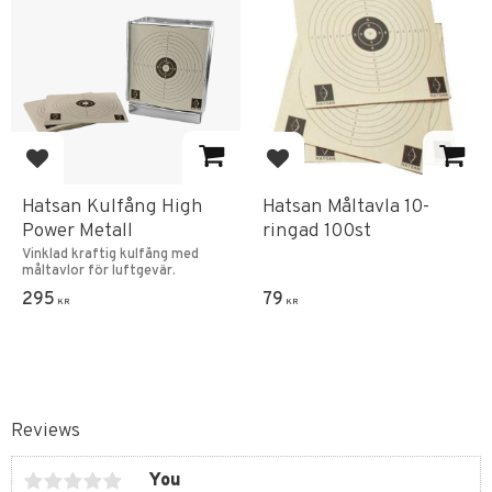
Add to favorites
Add to favorites
Hatsan Kulfång High
Hatsan Måltavla 10-
Power Metall
ringad 100st
Vinklad kraftig kulfång med
måltavlor för luftgevär.
295
79
KR
KR
Reviews
You