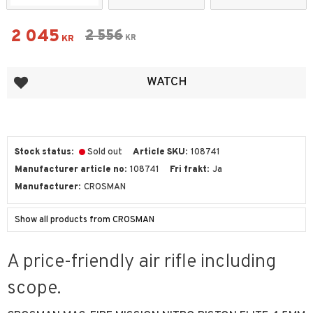
Reduced price:
2 045
Original price:
2 556
KR
KR
Add to favorites
WATCH
Stock status
Sold out
Article SKU
108741
Manufacturer article no
108741
Fri frakt
Ja
Manufacturer
CROSMAN
Show all products from CROSMAN
A price-friendly air rifle including
scope.