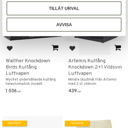
FAVORITE
TILLÅT URVAL
AVVISA
Add to favorites
Add to favorites
Walther Knockdown
Artemis Kulfång
Birds Kulfång
Knockdown 2+1 Vildsvin
Luftvapen
Luftvapen
Mycket underhållande kulfång
Mindre skjutmål från Artemis
helautomatisk modell.
med 2 st vildsvin.
1 036
439
KR
KR
FAVORITE
FAVORITE