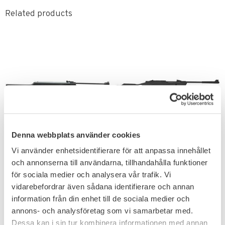
Related products
Add to favorites
Add to favorites
Denna webbplats använder cookies
Artemis B11P 4,5mm
Hatsan Airtact PD
Vi använder enhetsidentifierare för att anpassa innehållet
10J
Luftgevär 10J
och annonserna till användarna, tillhandahålla funktioner
Fjäderdrivning & kompositstock
Lätt & smidigt luftgevär med
för sociala medier och analysera vår trafik. Vi
med tumhål.
tumhålskolv.
vidarebefordrar även sådana identifierare och annan
1 596
1 276
KR
KR
information från din enhet till de sociala medier och
annons- och analysföretag som vi samarbetar med.
Dessa kan i sin tur kombinera informationen med annan