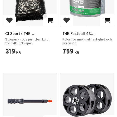
Add to favorites
Add to favorites
GI Sportz T4E
T4E Fastball 43
Paintballkulor .50 2000st
Gummikulor 430-pack
Storpack röda paintball kulor
Kulor för maximal hastighet och
Röd
för T4E luftvapen.
Anthracite
precision.
319
759
KR
KR