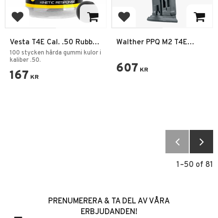
Add to favorites
Add to favorites
Vesta T4E Cal. .50 Rubber
Walther PPQ M2 T4E
Balls 100st
Magasin
100 stycken hårda gummi kulor i
kaliber .50.
607
KR
167
KR
1–
50
of
81
PRENUMERERA & TA DEL AV VÅRA
ERBJUDANDEN!