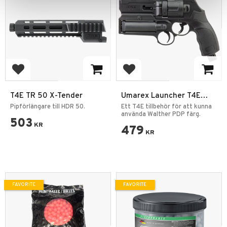
Add to favorites
Add to favorites
T4E TR 50 X-Tender
Umarex Launcher T4E
HDR 50
Pipförlängare till HDR 50.
Ett T4E tillbehör för att kunna
använda Walther PDP färg.
503
KR
479
KR
FAVORITE
FAVORITE