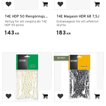
Add to favorites
Add to favorites
T4E HDP 50 Rengörings
T4E Magasin HDR 68 7,5J
Verktyg
Vertyg för att rengöra din T4E
Extramagasin för ett effektivt
HDP 50 pistol.
skytte.
143
183
KR
KR
NYHET
Add to favorites
Add to favorites