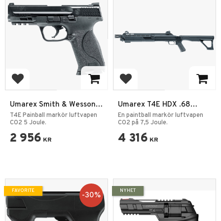
Add to favorites
Add to favorites
Umarex Smith & Wesson
Umarex T4E HDX .68
M&P9 2.0 T4E .43
Pump-action
T4E Painball markör luftvapen
En paintball markör luftvapen
CO2 5 Joule.
CO2 på 7,5 Joule.
2 956
4 316
KR
KR
FAVORITE
NYHET
30
%