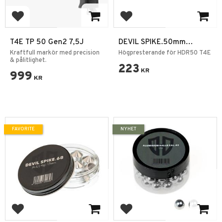
Add to favorites
Add to favorites
T4E TP 50 Gen2 7,5J
DEVIL SPIKE.50mm
Aluminium - 6 st
Kraftfull markör med precision
Högpresterande för HDR50 T4E
& pålitlighet.
223
KR
999
KR
FAVORITE
NYHET
Add to favorites
Add to favorites