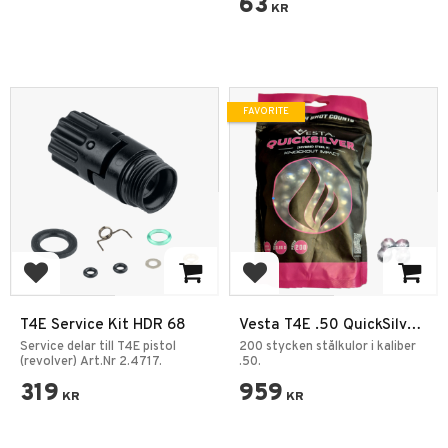
63
KR
FAVORITE
Add to favorites
Add to favorites
T4E Service Kit HDR 68
Vesta T4E .50 QuickSilver
Balls - 200st
Service delar till T4E pistol
200 stycken stålkulor i kaliber
(revolver) Art.Nr 2.4717.
.50.
319
959
KR
KR