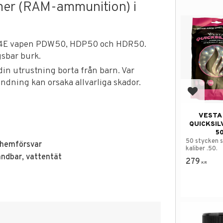
ymer (RAM-ammunition) i
T4E vapen PDW50, HDP50 och HDR50.
gsbar burk.
in utrustning borta från barn. Var
ändning kan orsaka allvarliga skador.
Add to f
VESTA 
QUICKSIL
5
50 stycken s
 hemförsvar
kaliber .50.
ändbar, vattentät
279
KR