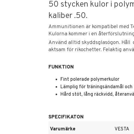
50 stycken kulor i pol
kaliber .50.
Ammunitionen är kompatibel med 
Kulorna kommer i en återförslutnin
Använd alltid skyddsglasögon. Håll d
aktsam för rikochetter. Felaktig anv
FUNKTION
Fint polerade polymerkulor
Lämplig för träningsändamål och
Hård stöt, lång räckvidd, återanv
SPECIFIKATON
Varumärke
VESTA