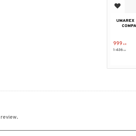
Add to f
UMAREX 
COMPA
999
KR
1 436
KR