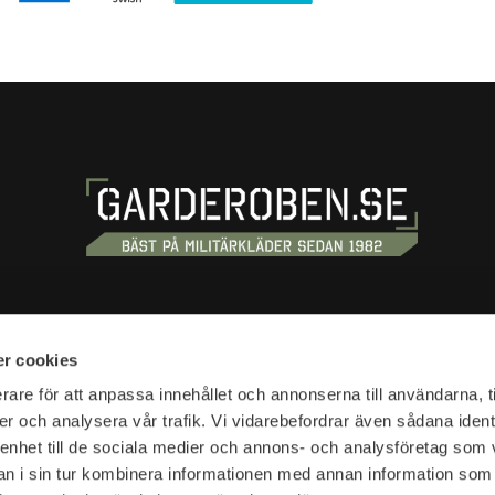
S
SHOPPING
r cookies
tan 20
Terms and conditions
rare för att anpassa innehållet och annonserna till användarna, t
tockholm
er och analysera vår trafik. Vi vidarebefordrar även sådana ident
Customer service
 enhet till de sociala medier och annons- och analysföretag som 
Shipping & delivery
hours:
 i sin tur kombinera informationen med annan information som
Complaint and return