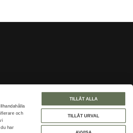
INFORMATION
TILLÅT ALLA
About us
illhandahålla
ifierare och
Faq
TILLÅT URVAL
vi
Blog
 du har
My pages
AVVISA