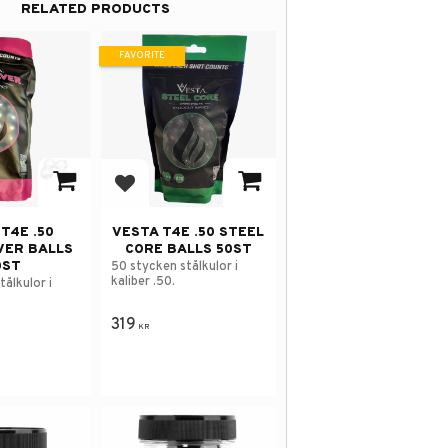
RELATED PRODUCTS
FAVORITE
avorites
Add to favorites
T4E .50
VESTA T4E .50 STEEL
VER BALLS
CORE BALLS 50ST
0ST
50 stycken stålkulor i
kaliber .50.
tålkulor i
319
KR