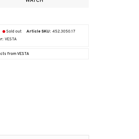
WATCH
Sold out
Article SKU
452.3050.17
r
VESTA
ucts from VESTA