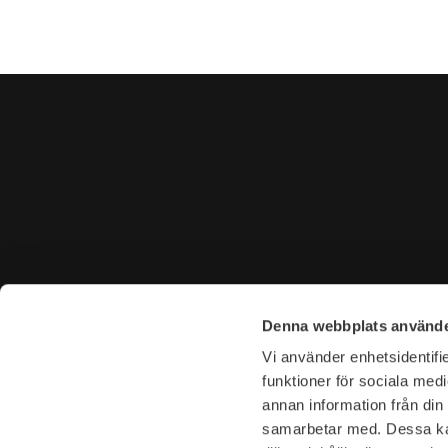
CONTACT US
VISIT U
Denna webbplats använde
Tel. +46 (0)8-31 44 40
Tegnérga
Vi använder enhetsidentifie
E-mail. info@garderoben.se
113 59 S
funktioner för sociala medi
annan information från din
Telephone hours:
Opening 
samarbetar med. Dessa kan