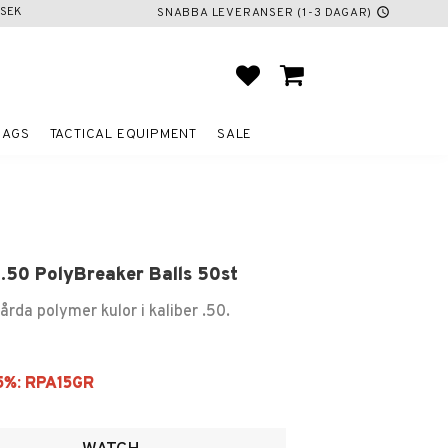
SEK
SNABBA LEVERANSER (1-3 DAGAR)
schedule
FAVORITES
BASKET
BAGS
TACTICAL EQUIPMENT
SALE
.50 PolyBreaker Balls 50st
rda polymer kulor i kaliber .50.
ites