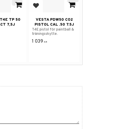
avorites
Add to favorites
T4E TP 50
VESTA PDW50 CO2
CT 7,5J
PISTOL CAL .50 7.5J
T4E pistol för paintball &
träningsskytte.
1 039
KR