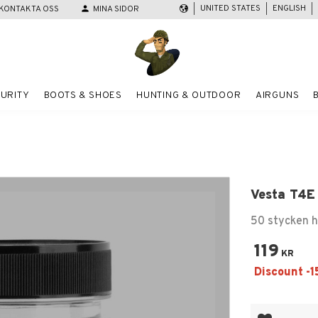
UNITED STATES
ENGLISH
KONTAKTA OSS
person
MINA SIDOR
URITY
BOOTS & SHOES
HUNTING & OUTDOOR
AIRGUNS
Vesta T4E 
50 stycken hå
119
KR
Add to favor