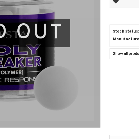
D OUT
Stock status
Manufacture
Show all prod