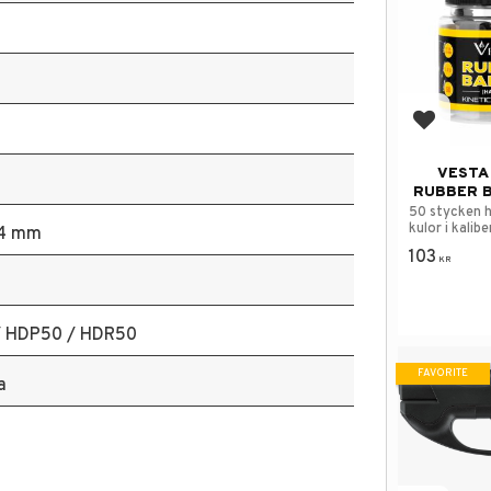
Add to f
VESTA 
RUBBER B
50 stycken 
kulor i kalibe
,4 mm
103
KR
 HDP50 / HDR50
FAVORITE
a