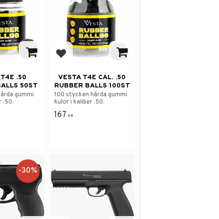
avorites
Add to favorites
T4E .50
VESTA T4E CAL. .50
ALLS 50ST
RUBBER BALLS 100ST
hårda gummi
100 stycken hårda gummi
r .50.
kulor i kaliber .50.
167
KR
30
%