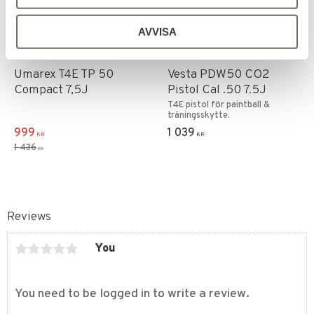
AVVISA
Add to favorites
Add to favorites
Umarex T4E TP 50
Vesta PDW50 CO2
Compact 7,5J
Pistol Cal .50 7.5J
T4E pistol för paintball &
träningsskytte.
999
1 039
KR
KR
1 436
KR
Reviews
You