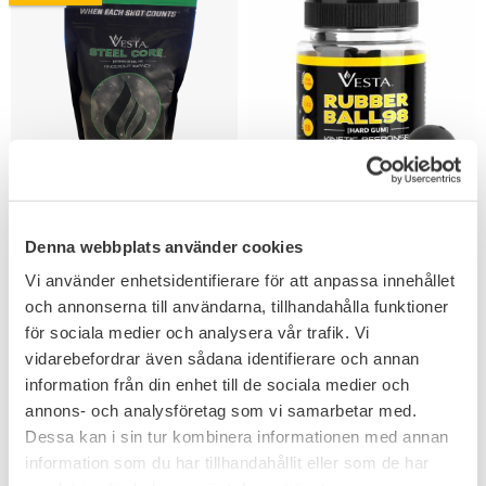
Add to favorites
Add to favorites
Vesta T4E .50 Steel Core
Vesta T4E .50 Rubber
Balls 50st
Balls 50st
Denna webbplats använder cookies
50 stycken stålkulor i kaliber
50 stycken hårda gummi kulor i
Vi använder enhetsidentifierare för att anpassa innehållet
.50.
kaliber .50.
319
103
och annonserna till användarna, tillhandahålla funktioner
KR
KR
för sociala medier och analysera vår trafik. Vi
vidarebefordrar även sådana identifierare och annan
information från din enhet till de sociala medier och
annons- och analysföretag som vi samarbetar med.
Dessa kan i sin tur kombinera informationen med annan
information som du har tillhandahållit eller som de har