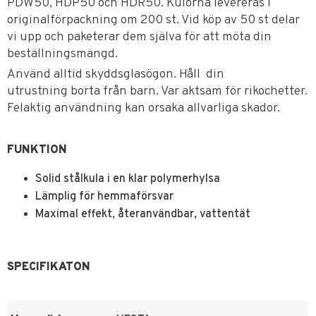
PDW50, HDP50 och HDR50. Kulorna levereras i
originalförpackning om 200 st. Vid köp av 50 st delar
vi upp och paketerar dem själva för att möta din
beställningsmängd.
Använd alltid skyddsglasögon. Håll din
utrustning borta från barn. Var aktsam för rikochetter.
Felaktig användning kan orsaka allvarliga skador.
FUNKTION
Solid stålkula i en klar polymerhylsa
Lämplig för hemmaförsvar
Maximal effekt, återanvändbar, vattentät
SPECIFIKATON