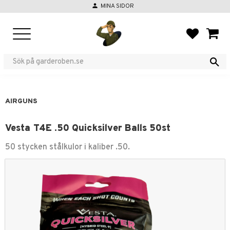
person
MINA SIDOR
Menu
FAVORIT
BASKE
AIRGUNS
Vesta T4E .50 Quicksilver Balls 50st
50 stycken stålkulor i kaliber .50.