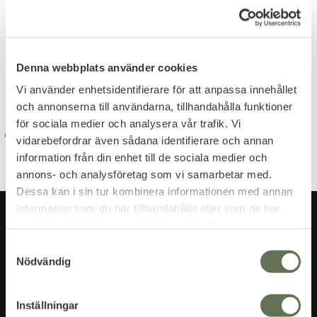
Dina personuppgifter behandlas i enlighet med vår
integritetspolicy
.
Denna webbplats använder cookies
Vi använder enhetsidentifierare för att anpassa innehållet
och annonserna till användarna, tillhandahålla funktioner
för sociala medier och analysera vår trafik. Vi
vidarebefordrar även sådana identifierare och annan
information från din enhet till de sociala medier och
annons- och analysföretag som vi samarbetar med.
Dessa kan i sin tur kombinera informationen med annan
information som du har tillhandahållit eller som de har
samlat in när du har använt deras tjänster.
S
Nödvändig
a
m
t
Inställningar
y