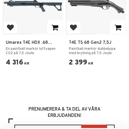
Add to favorites
Add to favorites
Umarex T4E HDX .68
T4E TS 68 Gen2 7,5J
Pump-action
En paintball markör luftvapen
Paintball markör dubbelpipa
CO2 på 7,5 Joule.
med brytning på 7,5 Joule.
4 316
2 399
KR
KR
PRENUMERERA & TA DEL AV VÅRA
ERBJUDANDEN!