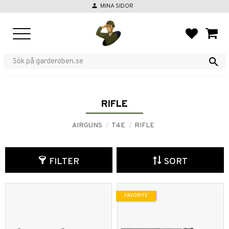
person
MINA SIDOR
Menu
FAVORIT
BASKE
RIFLE
AIRGUNS
T4E
RIFLE
FILTER
SORT
FAVORITE