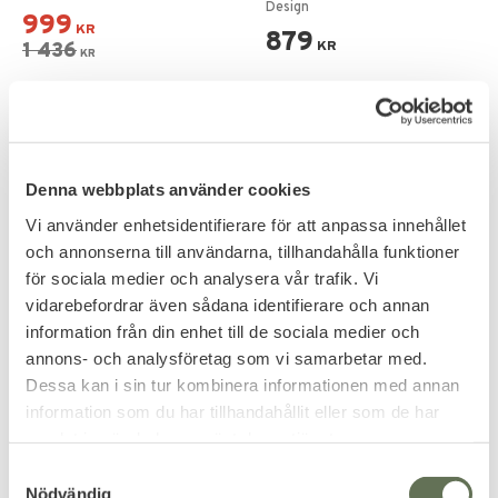
Design
999
KR
879
1 436
KR
KR
Denna webbplats använder cookies
Vi använder enhetsidentifierare för att anpassa innehållet
och annonserna till användarna, tillhandahålla funktioner
för sociala medier och analysera vår trafik. Vi
vidarebefordrar även sådana identifierare och annan
information från din enhet till de sociala medier och
Add to favorites
Add to favorites
annons- och analysföretag som vi samarbetar med.
Dessa kan i sin tur kombinera informationen med annan
T4E TR 50 GEN2 7,5J
Vesta PDW50 CO2 Pistol
information som du har tillhandahållit eller som de har
Cal .50 7.5J
Paintball markör revolver
T4E pistol för paintball &
samlat in när du har använt deras tjänster.
kolsyredriven & kaliber .50.
träningsskytte.
999
1 039
S
KR
KR
Nödvändig