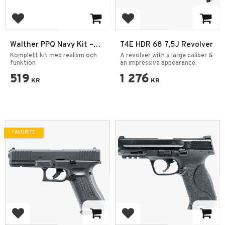
Add to favorites
Add to favorites
Walther PPQ Navy Kit –
T4E HDR 68 7,5J Revolver
Fjäderdriven Airsoft
Komplett kit med realism och
A revolver with a large caliber &
funktion
an impressive appearance.
519
1 276
KR
KR
FAVORITE
Add to favorites
Add to favorites