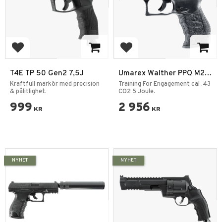
Add to favorites
Add to favorites
T4E TP 50 Gen2 7,5J
Umarex Walther PPQ M2
T4E .43 5J
Kraftfull markör med precision
Training For Engagement cal .43
& pålitlighet.
CO2 5 Joule.
999
2 956
KR
KR
NYHET
NYHET