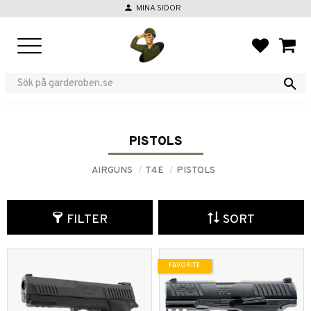
person
MINA SIDOR
Menu
FAVORIT
BASKE
PISTOLS
AIRGUNS
T4E
PISTOLS
FILTER
SORT
FAVORITE