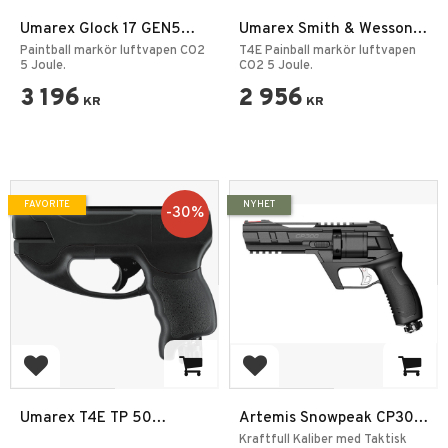
Umarex Glock 17 GEN5
Umarex Smith & Wesson
T4E .43
M&P9 2.0 T4E .43
Paintball markör luftvapen CO2
T4E Painball markör luftvapen
5 Joule.
CO2 5 Joule.
3 196
2 956
KR
KR
FAVORITE
NYHET
30
%
Add to favorites
Add to favorites
Umarex T4E TP 50
Artemis Snowpeak CP300
Compact 7,5J
CO2 Revolver .50
Kraftfull Kaliber med Taktisk