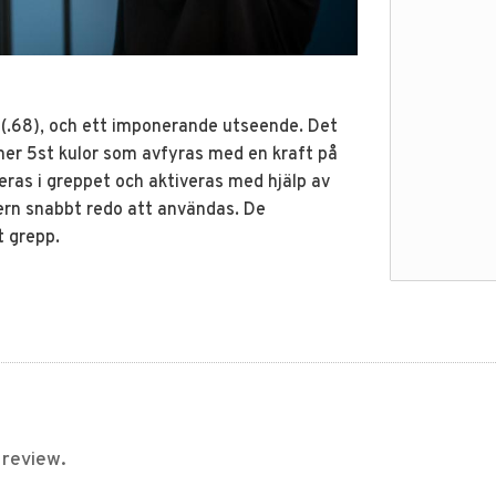
 (.68), och ett imponerande utseende. Det
er 5st kulor som avfyras med en kraft på
leras i greppet och aktiveras med hjälp av
lvern snabbt redo att användas. De
t grepp.