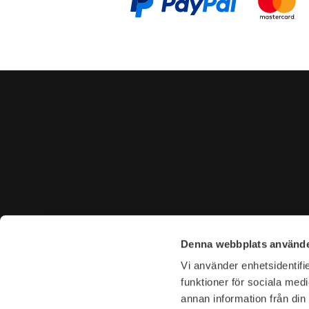
CONTACT US
VISIT U
Denna webbplats använde
Tel. +46 (0)8-31 44 40
Tegnérga
Vi använder enhetsidentifie
E-mail. info@garderoben.se
113 59 S
funktioner för sociala medi
annan information från din