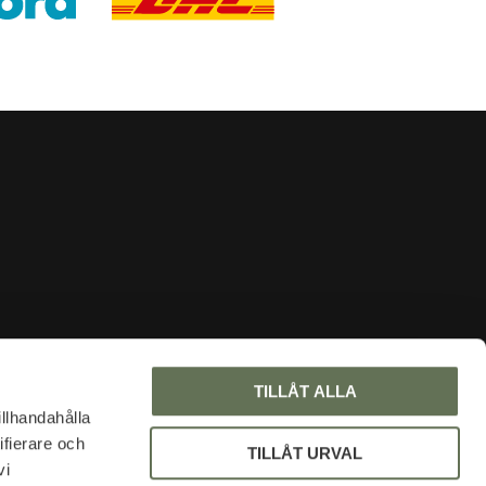
INFORMATION
TILLÅT ALLA
About us
illhandahålla
ifierare och
Faq
TILLÅT URVAL
vi
Blog