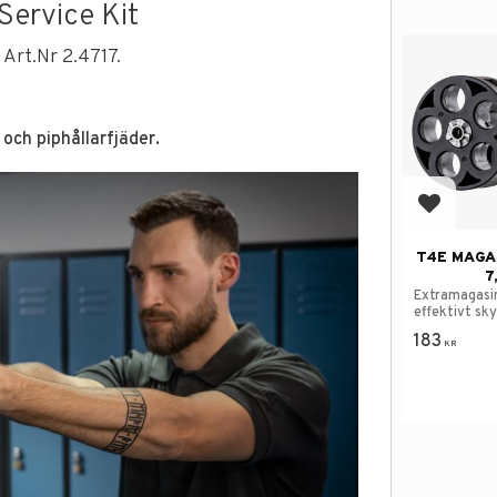
Service Kit
) Art.Nr 2.4717.
 och piphållarfjäder.
Add to f
T4E MAGA
7
Extramagasin
effektivt sky
183
KR