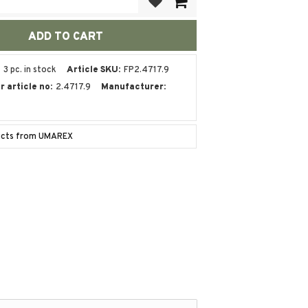
3 pc. in stock
Article SKU
FP2.4717.9
 article no
2.4717.9
Manufacturer
ducts from UMAREX