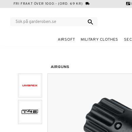
FRI FRAKT ÖVER 1000:- (ORD. 69 KR)
local_shipping
contact_mail
AIRSOFT
MILITARY CLOTHES
SEC
AIRGUNS