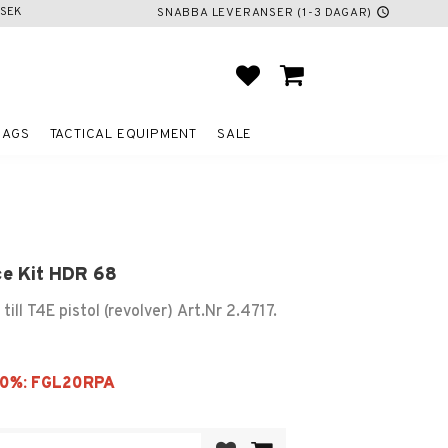
SEK
SNABBA LEVERANSER (1-3 DAGAR)
schedule
FAVORITES
BASKET
BAGS
TACTICAL EQUIPMENT
SALE
ce Kit HDR 68
till T4E pistol (revolver) Art.Nr 2.4717.
Add to favorites