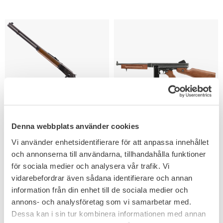
Add to favorites
Add to favorites
Denna webbplats använder cookies
Legends Cowboy Rifle
Legends M1A1
Vi använder enhetsidentifierare för att anpassa innehållet
4,5mm BB
Legendary CO2 4,5mm
och annonserna till användarna, tillhandahålla funktioner
Legendarisk luftgevärs replika.
Legendarisk luftgevärs replika.
för sociala medier och analysera vår trafik. Vi
3 836
4 156
KR
KR
vidarebefordrar även sådana identifierare och annan
information från din enhet till de sociala medier och
annons- och analysföretag som vi samarbetar med.
Dessa kan i sin tur kombinera informationen med annan