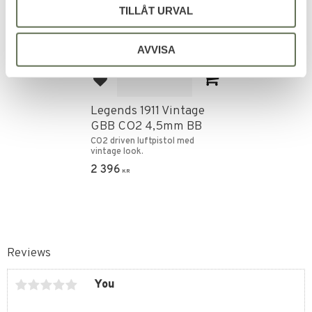
TILLÅT URVAL
AVVISA
Add to favorites
Legends 1911 Vintage
GBB CO2 4,5mm BB
CO2 driven luftpistol med
vintage look.
2 396
KR
Reviews
You