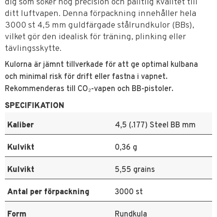
dig som söker hög precision och pålitlig kvalitet till
ditt luftvapen. Denna förpackning innehåller hela
3000 st 4,5 mm guldfärgade stålrundkulor (BBs),
vilket gör den idealisk för träning, plinking eller
tävlingsskytte.
Kulorna är jämnt tillverkade för att ge optimal kulbana
och minimal risk för drift eller fastna i vapnet.
Rekommenderas till CO₂-vapen och BB-pistoler.
SPECIFIKATION
Kaliber
4,5 (.177) Steel BB mm
Kulvikt
0,36 g
Kulvikt
5,55 grains
Antal per förpackning
3000 st
Form
Rundkula