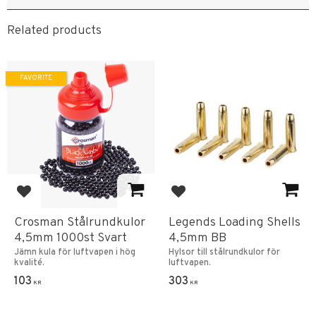
Related products
FAVORITE
Add to favorites
Add to favorites
Crosman Stålrundkulor
Legends Loading Shells
4,5mm 1000st Svart
4,5mm BB
Jämn kula för luftvapen i hög
Hylsor till stålrundkulor för
kvalité.
luftvapen.
103
303
KR
KR