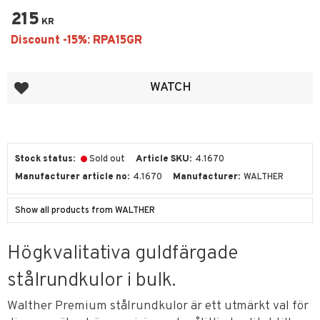
215
KR
Add to favorites
WATCH
Stock status
Sold out
Article SKU
4.1670
Manufacturer article no
4.1670
Manufacturer
WALTHER
Show all products from WALTHER
Högkvalitativa guldfärgade
stålrundkulor i bulk.
Walther Premium stålrundkulor är ett utmärkt val för