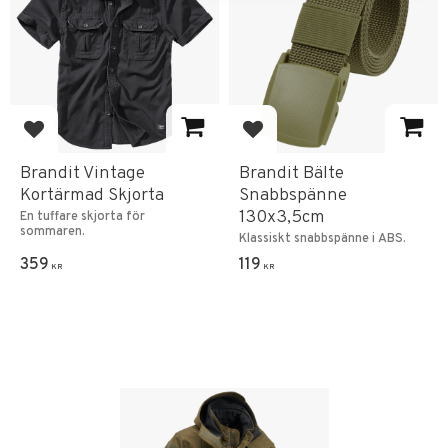
Add to favorites
Add to favorites
Brandit Vintage
Brandit Bälte
Kortärmad Skjorta
Snabbspänne
130x3,5cm
En tuffare skjorta för
sommaren.
Klassiskt snabbspänne i ABS.
359
119
KR
KR