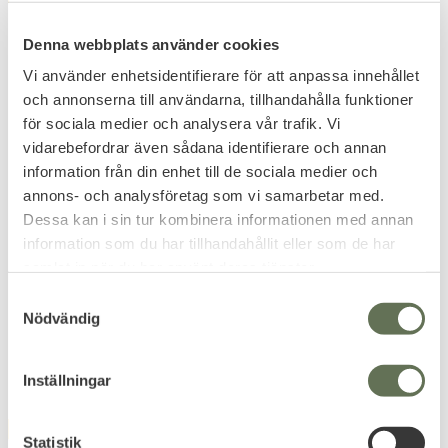
30
%
17
%
Denna webbplats använder cookies
Vi använder enhetsidentifierare för att anpassa innehållet
och annonserna till användarna, tillhandahålla funktioner
för sociala medier och analysera vår trafik. Vi
vidarebefordrar även sådana identifierare och annan
Add to favorites
Add to favorites
information från din enhet till de sociala medier och
Brandit Britannia
Brandit NATO Pullover
annons- och analysföretag som vi samarbetar med.
Vinterjacka Teddyfoder
Tröja
Dessa kan i sin tur kombinera informationen med annan
Vintage vinterjacka.
Tröjan har en bröstficka med
information som du har tillhandahållit eller som de har
kardborreband och pennficka.
samlat in när du har använt deras tjänster.
671
399
KR
KR
S
959
479
KR
KR
Nödvändig
a
m
t
Inställningar
y
c
FAVORITE
FAVORITE
k
Statistik