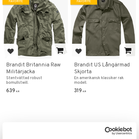
FAVORITE
FAVORITE
Add to favorites
Add to favorites
Brandit Britannia Raw
Brandit US Långärmad
Militärjacka
Skjorta
Stentvättad robust
En amerikansk klassiker rak
bomullstwill.
modell.
639
319
KR
KR
FAVORITE
FAVORITE