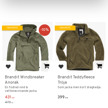
FAVORITE
FAVORITE
10
%
Add to favorites
Add to favorites
Brandit Windbreaker
Brandit Teddyfleece
Anorak
Tröja
En fodrad vind &
Som jacka men kort dragkedja.
vattenavvisande jacka.
431
399
KR
KR
479
KR