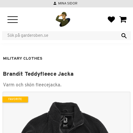
person
MINA SIDOR
Menu
FAVORIT
BASKE
MILITARY CLOTHES
Brandit Teddyfleece Jacka
Varm och skön fleecejacka.
FAVORITE