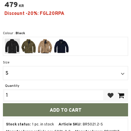
479
KR
Colour :
Black
Size
S
Quantity
Add to favor
Stock status
1 pc. in stock
Article SKU
BR5021.2-S