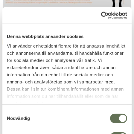
Related products
Denna webbplats använder cookies
FAVORITE
FAVORITE
Vi använder enhetsidentifierare för att anpassa innehållet
och annonserna till användarna, tillhandahålla funktioner
för sociala medier och analysera vår trafik. Vi
vidarebefordrar även sådana identifierare och annan
information från din enhet till de sociala medier och
annons- och analysföretag som vi samarbetar med.
Dessa kan i sin tur kombinera informationen med annan
Add to favorites
Add to favorites
information som du har tillhandahållit eller som de har
Brandit Summer
Brandit US Långärmad
samlat in när du har använt deras tjänster.
Windbreaker Jacka
Skjorta
S
Vind & vattenavvisande
En amerikansk klassiker rak
Nödvändig
a
Windbreaker för sommaren.
modell.
m
436
319
KR
KR
t