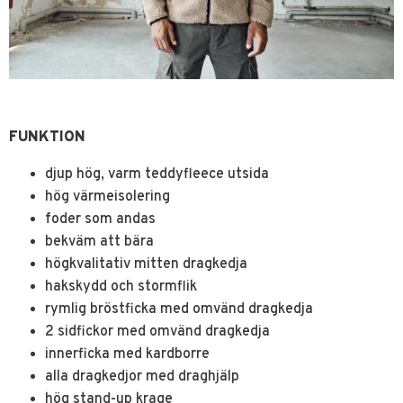
FUNKTION
djup hög, varm teddyfleece utsida
hög värmeisolering
foder som andas
bekväm att bära
högkvalitativ mitten dragkedja
hakskydd och stormflik
rymlig bröstficka med omvänd dragkedja
2 sidfickor med omvänd dragkedja
innerficka med kardborre
alla dragkedjor med draghjälp
hög stand-up krage