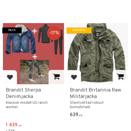
PACK
FAVORITE
17
%
Add to favorites
Add to favorites
Brandit Sherpa
Brandit Britannia Raw
Denimjacka
Militärjacka
Klassisk modell US ranch
Stentvättad robust
worker.
bomullstwill.
639
KR
1 439
KR