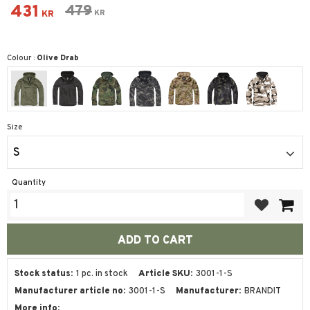
Reduced price:
431
Original price:
479
KR
KR
Colour :
Olive Drab
Size
S
Quantity
Add to favor
Stock status
1 pc. in stock
Article SKU
3001-1-S
Manufacturer article no
3001-1-S
Manufacturer
BRANDIT
More info