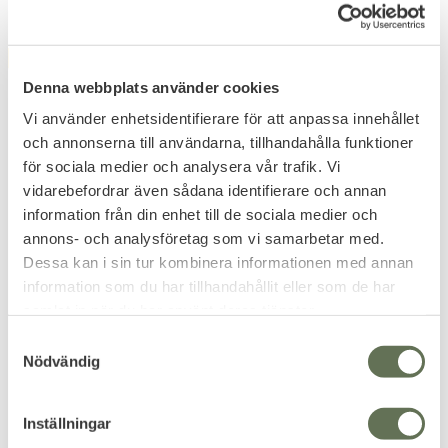
FAVORITE
FAVORITE
Denna webbplats använder cookies
Vi använder enhetsidentifierare för att anpassa innehållet
och annonserna till användarna, tillhandahålla funktioner
för sociala medier och analysera vår trafik. Vi
vidarebefordrar även sådana identifierare och annan
information från din enhet till de sociala medier och
Add to favorites
Add to favorites
annons- och analysföretag som vi samarbetar med.
Brandit Summer
Brandit Windbreaker
Dessa kan i sin tur kombinera informationen med annan
Windbreaker Jacka
Frontzip Jacka
information som du har tillhandahållit eller som de har
Vind & vattenavvisande
Fodrad M90 jacka med huva,
samlat in när du har använt deras tjänster.
Windbreaker för sommaren.
dragkedja och fleecefoder.
S
436
559
KR
KR
Nödvändig
a
m
t
Inställningar
y