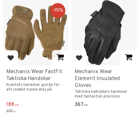
15
%
Add to favorites
Add to favorites
Mechanix Wear FastFit
Mechanix Wear
Taktiska Handskar
Element Insulated
Gloves
Kvalitets handskar gjorda för
att snabbt kunna dras på.
Taktiska kallväders handskar
med fantastisk precision.
188
367
KR
KR
221
KR