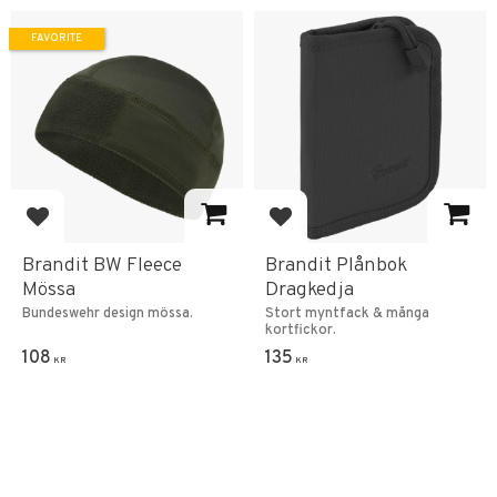
FAVORITE
Add to favorites
Add to favorites
Brandit BW Fleece
Brandit Plånbok
Mössa
Dragkedja
Bundeswehr design mössa.
Stort myntfack & många
kortfickor.
108
135
KR
KR