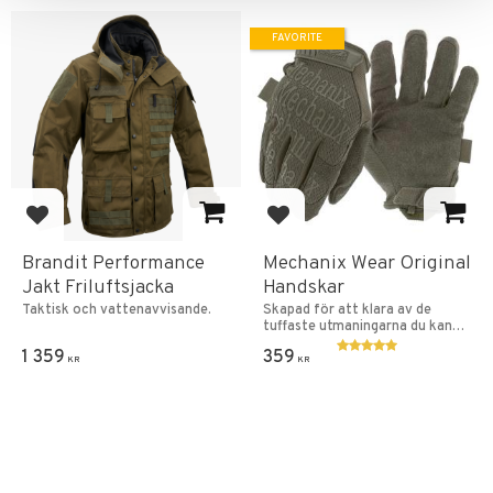
FAVORITE
Add to favorites
Add to favorites
Brandit Performance
Mechanix Wear Original
Jakt Friluftsjacka
Handskar
Taktisk och vattenavvisande.
Skapad för att klara av de
tuffaste utmaningarna du kan
ställa de inför.
1 359
359
KR
KR