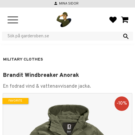
person
MINA SIDOR
Menu
FAVORIT
BASKE
MILITARY CLOTHES
Brandit Windbreaker Anorak
En fodrad vind & vattenavvisande jacka.
FAVORITE
10
%