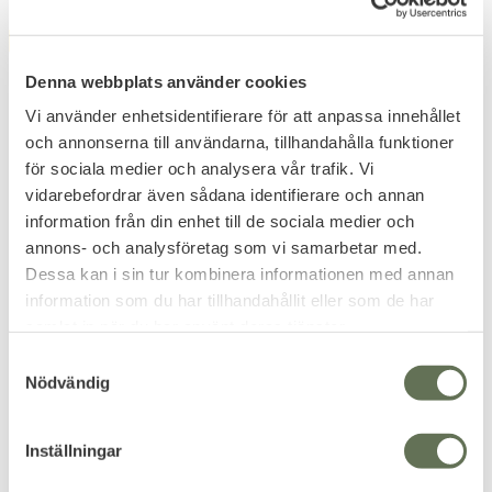
FAVORITE
FAVORITE
Denna webbplats använder cookies
Vi använder enhetsidentifierare för att anpassa innehållet
och annonserna till användarna, tillhandahålla funktioner
för sociala medier och analysera vår trafik. Vi
vidarebefordrar även sådana identifierare och annan
information från din enhet till de sociala medier och
Add to favorites
Add to favorites
annons- och analysföretag som vi samarbetar med.
Brandit US Långärmad
Brandit Teddyfleece
Dessa kan i sin tur kombinera informationen med annan
Skjorta
Jacka
information som du har tillhandahållit eller som de har
En amerikansk klassiker rak
Varm och skön fleecejacka.
samlat in när du har använt deras tjänster.
modell.
319
479
S
KR
KR
Nödvändig
a
m
t
Inställningar
y
c