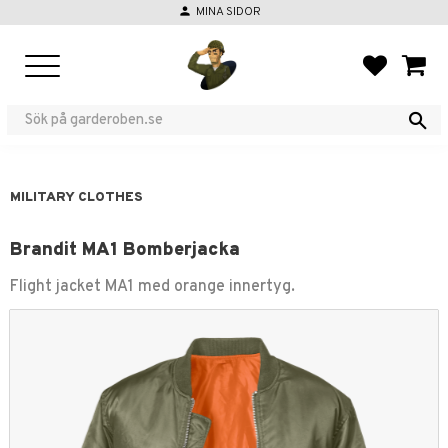
person
MINA SIDOR
Menu
FAVORIT
BASKE
MILITARY CLOTHES
Brandit MA1 Bomberjacka
Flight jacket MA1 med orange innertyg.