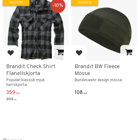
FAVORITE
FAVORITE
10
%
Add to favorites
Add to favorites
Brandit Check Shirt
Brandit BW Fleece
Flanellskjorta
Mössa
Populär klassisk mjuk
Bundeswehr design mössa.
herrskjorta.
359
108
KR
KR
399
KR