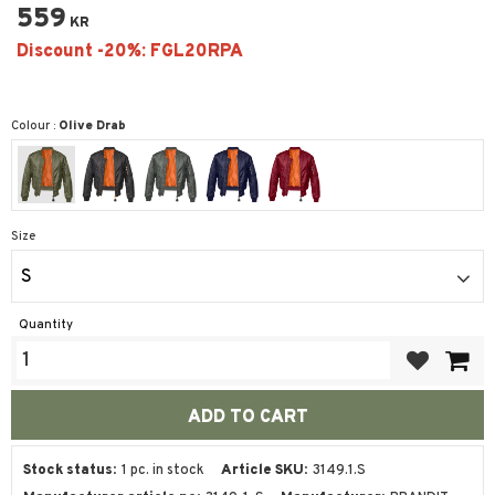
559
KR
Colour :
Olive Drab
Size
S
Quantity
Add to favor
Stock status
1 pc. in stock
Article SKU
3149.1.S