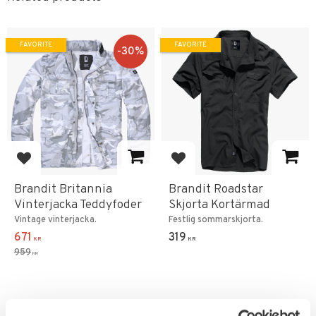
FAVORITE
FAVORITE
30
%
Add to favorites
Add to favorites
Brandit Britannia
Brandit Roadstar
Vinterjacka Teddyfoder
Skjorta Kortärmad
Vintage vinterjacka.
Festlig sommarskjorta.
671
319
KR
KR
959
KR