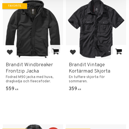
FAVORITE
Add to favorites
Add to favorites
Brandit Windbreaker
Brandit Vintage
Frontzip Jacka
Kortärmad Skjorta
Fodrad M90 jacka med huva,
En tuffare skjorta för
dragkedja och fleecefoder.
sommaren.
559
359
KR
KR