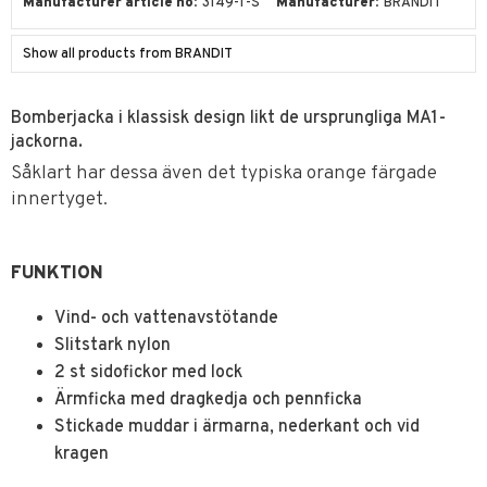
Manufacturer article no
3149-1-S
Manufacturer
BRANDIT
Show all products from BRANDIT
Bomberjacka i klassisk design likt de ursprungliga MA1-
jackorna.
Såklart har dessa även det typiska orange färgade
innertyget.
FUNKTION
Vind- och vattenavstötande
Slitstark nylon
2 st sidofickor med lock
Ärmficka med dragkedja och pennficka
Stickade muddar i ärmarna, nederkant och vid
kragen