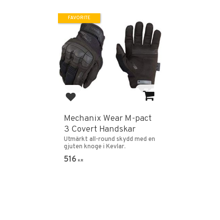
FAVORITE
Add to favorites
Mechanix Wear M-pact
3 Covert Handskar
Utmärkt all-round skydd med en
gjuten knoge i Kevlar.
516
KR