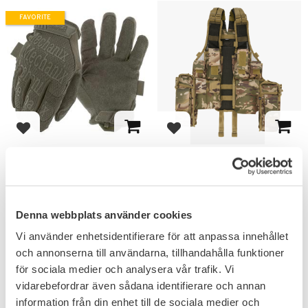
FAVORITE
Add to favorites
Add to favorites
Mechanix Wear Original
Brandit Taktisk Väst
Handskar
Total 12st fickor varav 6st mag-
fickor & Camelbak ficka.
Skapad för att klara av de
tuffaste utmaningarna du kan
ställa de inför.
Denna webbplats använder cookies
359
639
KR
KR
Vi använder enhetsidentifierare för att anpassa innehållet
och annonserna till användarna, tillhandahålla funktioner
för sociala medier och analysera vår trafik. Vi
vidarebefordrar även sådana identifierare och annan
information från din enhet till de sociala medier och