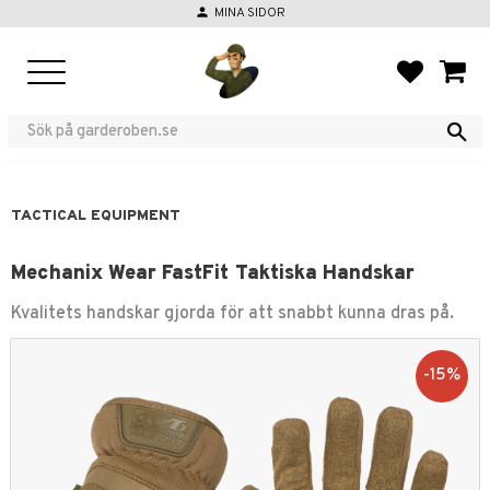
person
MINA SIDOR
Menu
FAVORIT
BASKE
TACTICAL EQUIPMENT
Mechanix Wear FastFit Taktiska Handskar
Kvalitets handskar gjorda för att snabbt kunna dras på.
15
%