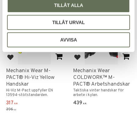
TILLÅT ALLA
FAVORITE
20
%
TILLÅT URVAL
AVVISA
Add to favorites
Add to favorites
Mechanix Wear M-
Mechanix Wear
PACT® Hi-Viz Yellow
COLDWORK™ M-
Handskar
PACT® Arbetshandskar
Hi-Viz M-Pact uppfyller EN
Taktiska vinter handskar för
13594-stötstandarden.
arbete i kylan.
317
439
KR
KR
396
KR