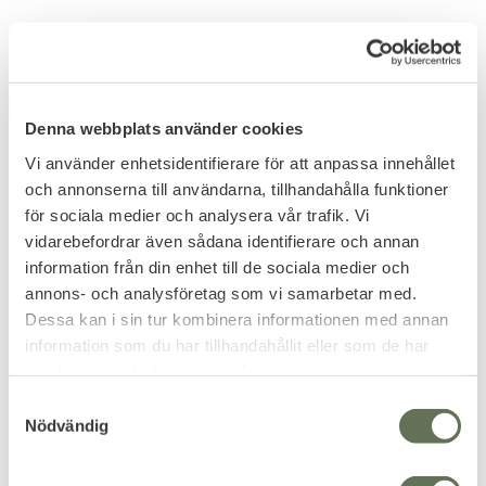
Related products
FAVORITE
15
%
Denna webbplats använder cookies
Vi använder enhetsidentifierare för att anpassa innehållet
och annonserna till användarna, tillhandahålla funktioner
för sociala medier och analysera vår trafik. Vi
vidarebefordrar även sådana identifierare och annan
information från din enhet till de sociala medier och
Add to favorites
Add to favorites
annons- och analysföretag som vi samarbetar med.
Dessa kan i sin tur kombinera informationen med annan
Mechanix Wear Original
Mechanix Wear FastFit
information som du har tillhandahållit eller som de har
Handskar
Taktiska Handskar
samlat in när du har använt deras tjänster.
Skapad för att klara av de
Kvalitets handskar gjorda för
tuffaste utmaningarna du kan
att snabbt kunna dras på.
S
ställa de inför.
359
188
Nödvändig
KR
KR
a
221
KR
m
t