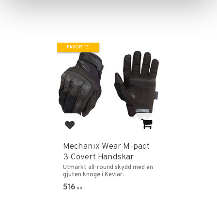
FAVORITE
Add to favorites
Mechanix Wear M-pact
3 Covert Handskar
Utmärkt all-round skydd med en
gjuten knoge i Kevlar.
516
KR