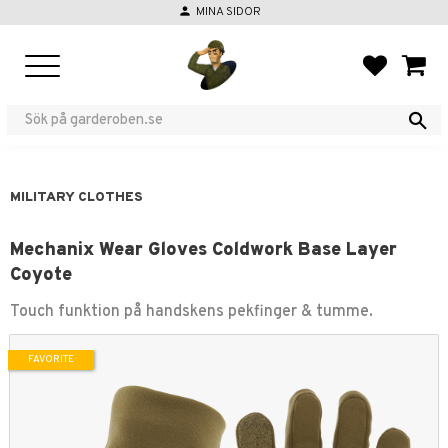
person
MINA SIDOR
Menu
FAVORIT
BASKE
MILITARY CLOTHES
Mechanix Wear Gloves Coldwork Base Layer
Coyote
Touch funktion på handskens pekfinger & tumme.
FAVORITE