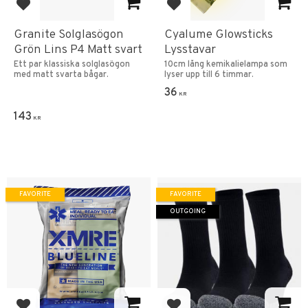
Add to favorites
Add to favorites
Granite Solglasögon
Cyalume Glowsticks
Grön Lins P4 Matt svart
Lysstavar
Ett par klassiska solglasögon
10cm lång kemikalielampa som
med matt svarta bågar.
lyser upp till 6 timmar.
36
KR
143
KR
FAVORITE
FAVORITE
OUTGOING