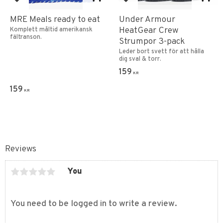
Add to favorites
Add to favorites
MRE Meals ready to eat
Under Armour
HeatGear Crew
Komplett måltid amerikansk
fältranson.
Strumpor 3-pack
Leder bort svett för att hålla
dig sval & torr.
159
KR
159
KR
Reviews
You