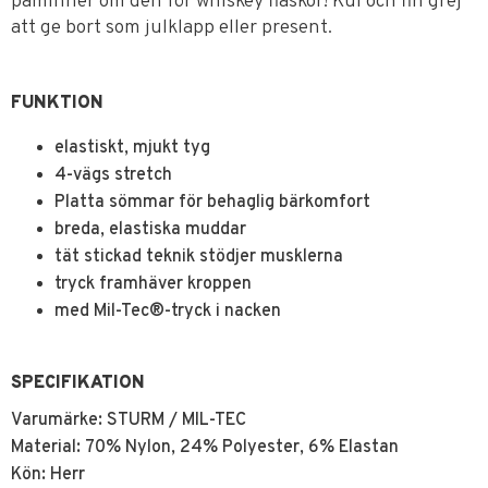
påminner om den för whiskey flaskor! Kul och fin grej
att ge bort som julklapp eller present.
FUNKTION
elastiskt, mjukt tyg
4-vägs stretch
Platta sömmar för behaglig bärkomfort
breda, elastiska muddar
tät stickad teknik stödjer musklerna
tryck framhäver kroppen
med Mil-Tec®-tryck i nacken
SPECIFIKATION
Varumärke: STURM / MIL-TEC
Material: 70% Nylon, 24% Polyester, 6% Elastan
Kön: Herr