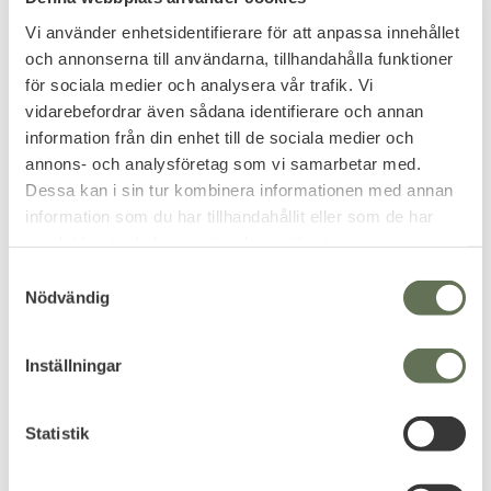
Vi använder enhetsidentifierare för att anpassa innehållet
och annonserna till användarna, tillhandahålla funktioner
Add to favorites
Add to favorites
för sociala medier och analysera vår trafik. Vi
vidarebefordrar även sådana identifierare och annan
Rothco Allväders
Propper Bail Out Bag
information från din enhet till de sociala medier och
Anteckningsblock A4
Väska Svart
annons- och analysföretag som vi samarbetar med.
Skriv i alla väder med Rothcos
En funktionell axelväska för
vattensäkra allväders
dina viktigaste ägodelar.
Dessa kan i sin tur kombinera informationen med annan
anteckningsblock.
159
639
KR
KR
information som du har tillhandahållit eller som de har
samlat in när du har använt deras tjänster.
S
Nödvändig
a
m
FAVORITE
t
Inställningar
y
c
k
Statistik
e
s