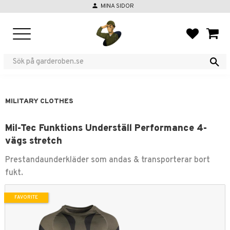
person
MINA SIDOR
Menu
FAVORIT
BASKE
MILITARY CLOTHES
Mil-Tec Funktions Underställ Performance 4-
vägs stretch
Prestandaunderkläder som andas & transporterar bort
fukt.
FAVORITE