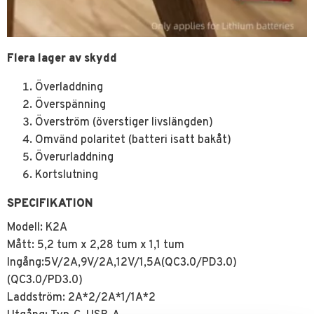
Flera lager av skydd
Överladdning
Överspänning
Överström (överstiger livslängden)
Omvänd polaritet (batteri isatt bakåt)
Överurladdning
Kortslutning
SPECIFIKATION
Modell: K2A
Mått: 5,2 tum x 2,28 tum x 1,1 tum
Ingång:5V/2A,9V/2A,12V/1,5A(QC3.0/PD3.0)
(QC3.0/PD3.0)
Laddström: 2A*2/2A*1/1A*2