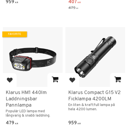
959
407
KR
KR
479
KR
FAVORITE
Add to favorites
Add to favorites
Klarus HM1 440lm
Klarus Compact G15 V2
Laddningsbar
Ficklampa 4200LM
Pannlampa
En liten & kraftfull lampa på
hela 4200 lumen.
Populär LED lampa med
långvarig & snabb laddning.
479
959
KR
KR