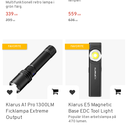
lampan!
Multifunktionell retro lampa i
grön färg.
339
559
KR
KR
399
636
KR
KR
FAVORITE
FAVORITE
Add to favorites
Add to favorites
Klarus A1 Pro 1300LM
Klarus E5 Magnetic
Ficklampa Extreme
Base EDC Tool Light
Output
Populär liten arbetslampa på
470 lumen.