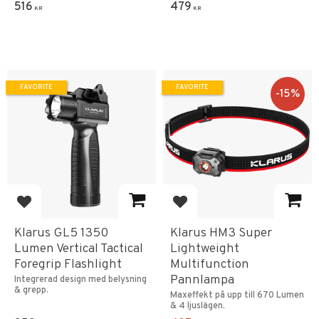
516
479
KR
KR
FAVORITE
FAVORITE
15
%
Add to favorites
Add to favorites
Klarus GL5 1350
Klarus HM3 Super
Lumen Vertical Tactical
Lightweight
Foregrip Flashlight
Multifunction
Pannlampa
Integrerad design med belysning
& grepp.
Maxeffekt på upp till 670 Lumen
& 4 ljuslägen.