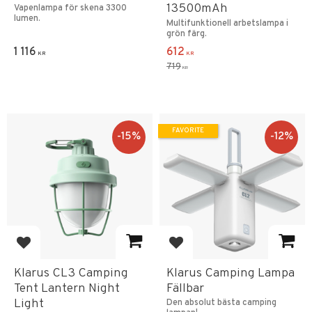
13500mAh
Vapenlampa för skena 3300
lumen.
Multifunktionell arbetslampa i
grön färg.
1 116
612
KR
KR
719
KR
FAVORITE
15
%
12
%
Add to favorites
Add to favorites
Klarus CL3 Camping
Klarus Camping Lampa
Tent Lantern Night
Fällbar
Light
Den absolut bästa camping