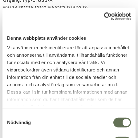
Utgång: Typ-C, USB-A
5V/2A,9V/2A,12V/1,5A(QC3.0/PD3.0)
Kompatibelt batteri: 3,6V/3,7V litiumbatteri (max längd
70-78 mm): 18650 (med skyddspaneler)20700、21700
Drifttemperatur:0-65C
Denna webbplats använder cookies
Vikt: 81,5g (utan batteri och kabel)
Vi använder enhetsidentifierare för att anpassa innehållet
och annonserna till användarna, tillhandahålla funktioner
Related products
för sociala medier och analysera vår trafik. Vi
vidarebefordrar även sådana identifierare och annan
information från din enhet till de sociala medier och
annons- och analysföretag som vi samarbetar med.
Dessa kan i sin tur kombinera informationen med annan
information som du har tillhandahållit eller som de har
samlat in när du har använt deras tjänster.
S
Nödvändig
a
m
Add to favorites
Add to favorites