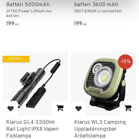
Batteri 5000mAh
batteri 3600 mAh
21700 Power Lithium-ion
18GT-E36UR Li-ion batteri.
batteri.
199
199
KR
KR
FAVORITE
15
%
Add to favorites
Add to favorites
Klarus GL4 3300lm
Klarus WL3 Camping
Rail Light IPX8 Vapen
Uppladdningsbar
Ficklampa
Arbetslampa