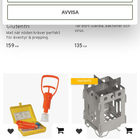
Add to favorites
Add to favorites
NRG-5 ZERO Nödkaka
Rengöringstabletter för
AVVISA
Nödranson 500g
vatten
Glutenfri
Tar bort Giardia, bakterier och
virus.
Mat när nöden kräver perfekt
för äventyr & prepping.
159
135
KR
KR
FAVORITE
Add to favorites
Add to favorites