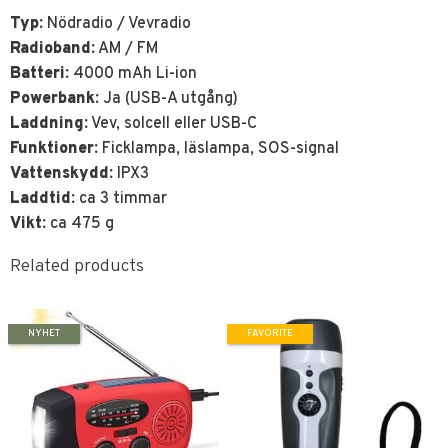
Typ:
Nödradio / Vevradio
Radioband:
AM / FM
Batteri:
4000 mAh Li-ion
Powerbank:
Ja (USB-A utgång)
Laddning:
Vev, solcell eller USB-C
Funktioner:
Ficklampa, läslampa, SOS-signal
Vattenskydd:
IPX3
Laddtid:
ca 3 timmar
Vikt:
ca 475 g
Related products
NYHET
FAVORITE