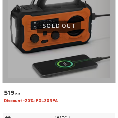
SOLD OUT
519
KR
Add to favorites