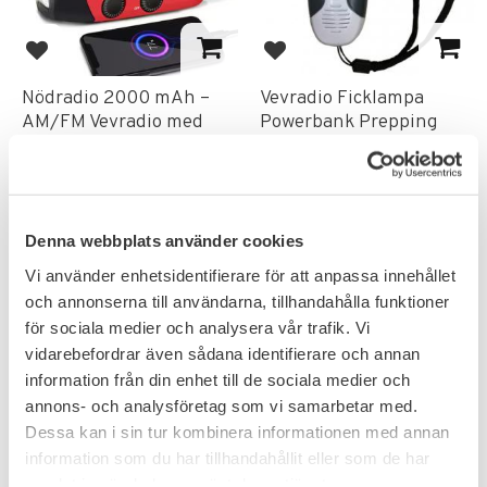
Add to favorites
Add to favorites
Nödradio 2000 mAh –
Vevradio Ficklampa
AM/FM Vevradio med
Powerbank Prepping
Solcell, Powerbank &
Vevgenerator Liten
LED
Vevradio med solcell, powerbank
och ficklampa
359
319
Denna webbplats använder cookies
KR
KR
Vi använder enhetsidentifierare för att anpassa innehållet
och annonserna till användarna, tillhandahålla funktioner
för sociala medier och analysera vår trafik. Vi
vidarebefordrar även sådana identifierare och annan
FAVORITE
information från din enhet till de sociala medier och
annons- och analysföretag som vi samarbetar med.
Dessa kan i sin tur kombinera informationen med annan
information som du har tillhandahållit eller som de har
samlat in när du har använt deras tjänster.