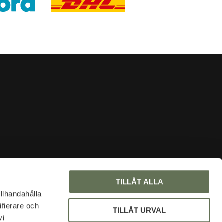
INFORMATION
TILLÅT ALLA
About us
illhandahålla
ifierare och
Faq
TILLÅT URVAL
vi
Blog