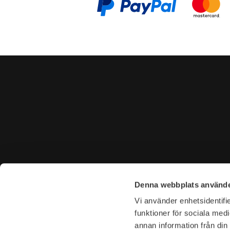
CONTACT US
VISIT U
Denna webbplats använde
Tel. +46 (0)8-31 44 40
Tegnérga
Vi använder enhetsidentifie
E-mail. info@garderoben.se
113 59 S
funktioner för sociala medi
annan information från din