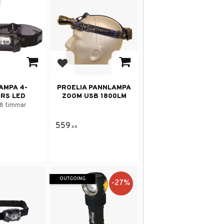
avorites
Add to favorites
AMPA 4-
PROELIA PANNLAMPA
RS LED
ZOOM USB 1800LM
18 timmar
559
KR
OUTGOING
27
%