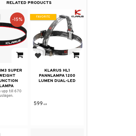
RELATED PRODUCTS
FAVORITE
15
%
avorites
Add to favorites
HM3 SUPER
KLARUS HL1
WEIGHT
PANNLAMPA 1200
UNCTION
LUMEN DUAL-LED
LAMPA
 upp till 670
uslägen.
599
KR