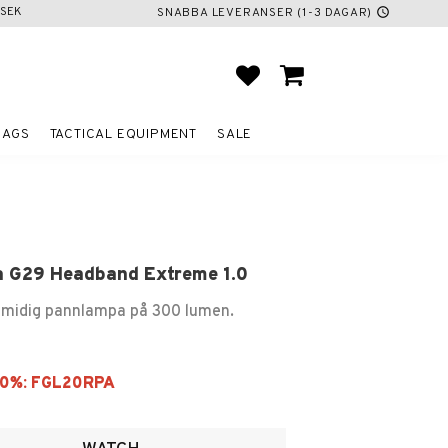
SEK
SNABBA LEVERANSER (1-3 DAGAR)
schedule
FAVORITES
BASKET
BAGS
TACTICAL EQUIPMENT
SALE
 G29 Headband Extreme 1.0
smidig pannlampa på 300 lumen.
ites