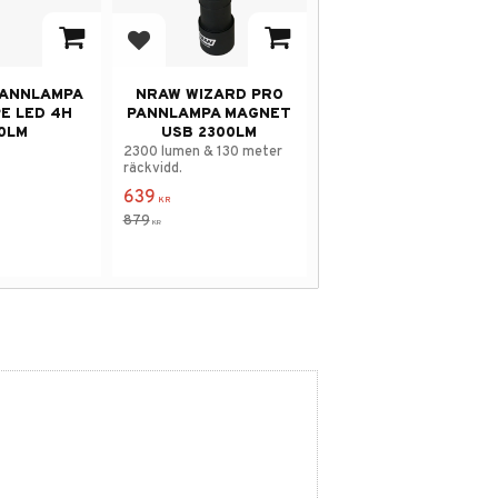
avorites
Add to favorites
PANNLAMPA
NRAW WIZARD PRO
E LED 4H
PANNLAMPA MAGNET
0LM
USB 2300LM
2300 lumen & 130 meter
räckvidd.
639
KR
879
KR