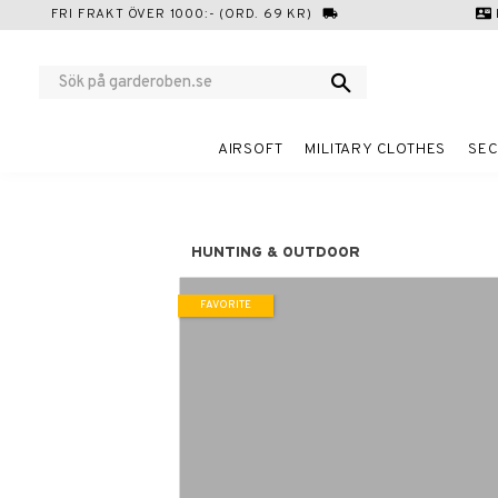
FRI FRAKT ÖVER 1000:- (ORD. 69 KR)
local_shipping
contact_mail
AIRSOFT
MILITARY CLOTHES
SEC
HUNTING & OUTDOOR
FAVORITE