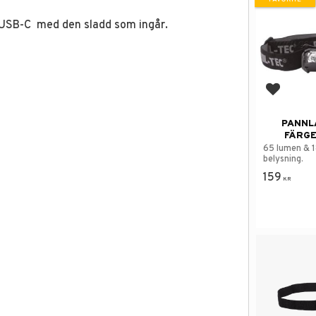
 USB-C med den sladd som ingår.
Add to f
PANNL
FÄRGE
65 lumen & 
belysning.
159
KR