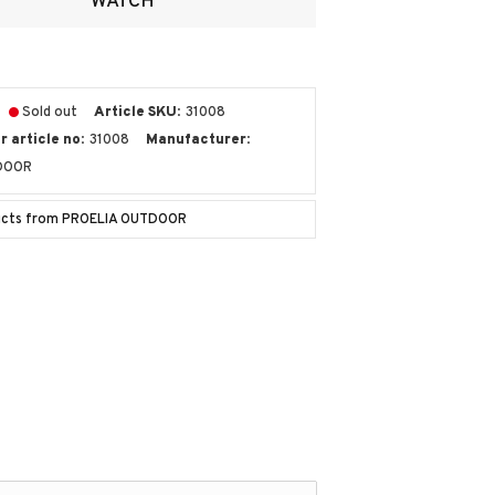
WATCH
Sold out
Article SKU
31008
 article no
31008
Manufacturer
DOOR
ducts from PROELIA OUTDOOR