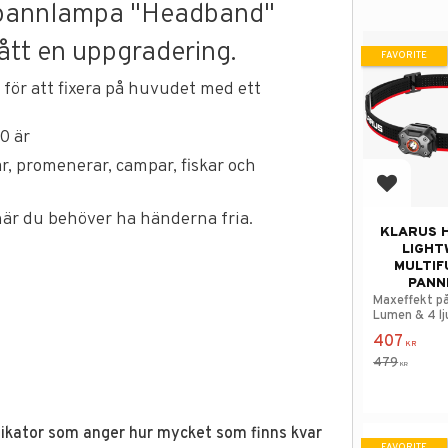
 pannlampa "Headband"
ått en uppgradering.
FAVORITE
 för att fixera på huvudet med ett
.0 är
ar, promenerar, campar, fiskar och
Add to f
är du behöver ha händerna fria.
KLARUS 
LIGHT
MULTIF
PANN
Maxeffekt på
Lumen & 4 lj
407
KR
479
KR
ndikator som anger hur mycket som finns kvar
FAVORITE