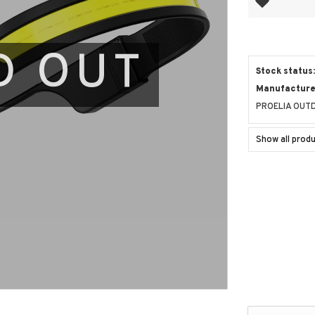
D OUT
Stock status
Manufacturer
PROELIA OUT
Show all pro