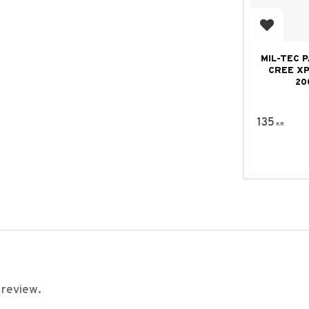
Add to f
MIL-TEC 
CREE XP
20
135
KR