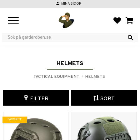
person
MINA SIDOR
Menu
FAVORIT
BASKE
HELMETS
TACTICAL EQUIPMENT
HELMETS
FILTER
SORT
FAVORITE