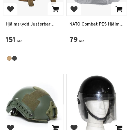
Add to favorites
Add to favorites
Hjälmskydd Justerbar
NATO Combat PES Hjälm
Fickor
Överdrag Använd Vit
151
79
KR
KR