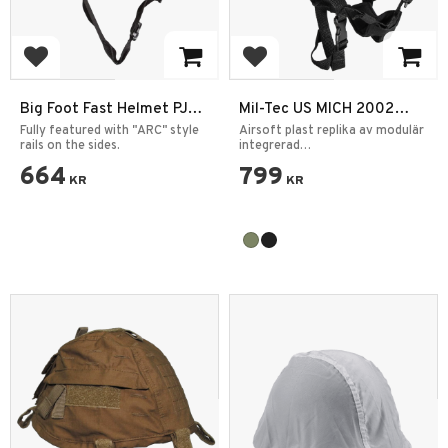
Add to favorites
Add to favorites
Big Foot Fast Helmet PJ
Mil-Tec US MICH 2002
OD
Hjälm ABS Rail
Fully featured with "ARC" style
Airsoft plast replika av modulär
rails on the sides.
integrerad
kommunikationshjälm.
664
799
KR
KR