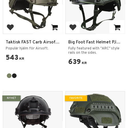
Add to favorites
Add to favorites
Taktisk FAST Carb Airsoft
Big Foot Fast Helmet PJ
Hjälm Rail
OD
Populär hjälm för Airsoft.
Fully featured with "ARC" style
rails on the sides.
543
KR
639
KR
NYHET
FAVORITE