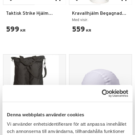
Add to favorites
Add to favorites
Taktisk Strike Hjälm
Kravallhjälm Begagnad
Olivgrön
Storbritannien
Med visir.
599
559
KR
KR
Add to favorites
Add to favorites
Denna webbplats använder cookies
Vi använder enhetsidentifierare för att anpassa innehållet
Mil-Tec US Flyers Helmet
NATO Combat Hjälm
och annonserna till användarna, tillhandahålla funktioner
Bag
Överdrag Använd Vit