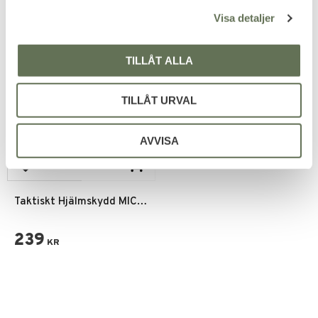
l
Visa detaljer
TILLÅT ALLA
TILLÅT URVAL
AVVISA
Add to favorites
Taktiskt Hjälmskydd MICH
FAST Kardborre ACU
Digital Camo
239
KR