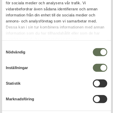
för sociala medier och analysera vår trafik. Vi
319
79
KR
KR
vidarebefordrar även sådana identifierare och annan
information från din enhet till de sociala medier och
annons- och analysföretag som vi samarbetar med.
Dessa kan i sin tur kombinera informationen med annan
information som du har tillhandahållit eller som de har
NYHET
NYHET
samlat in när du har använt deras tjänster.
S
Nödvändig
a
m
t
Inställningar
y
Add to favorites
Add to favorites
c
k
Statistik
Taktiskt Hjälmskydd MICH
Big Foot MK Hjälm – Svart
e
FAST Kardborre
Taktisk hjälm för realistisk
s
Operational Camo
utrustning
Marknadsföring
239
v
KR
519
KR
a