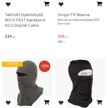
Add to favorites
Add to favorites
Taktiskt Hjälmskydd
Snigel FR Beanie
MICH FAST Kardborre
Mössan är flammskyddad (FR)
One-size.
ACU Digital Camo
239
309
KR
KR
351
KR
FAVORITE
12
%
Add to favorites
Add to favorites