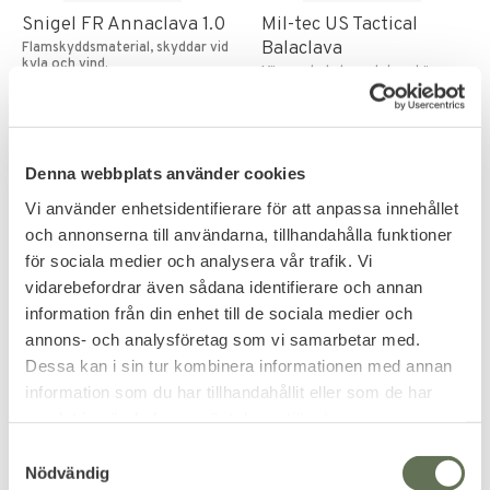
Snigel FR Annaclava 1.0
Mil-tec US Tactical
Balaclava
Flamskyddsmaterial, skyddar vid
kyla och vind.
Värmer hela huvudet ned över
nacke & hals samt över kinder,
mun och näsa.
135
KR
450
KR
Denna webbplats använder cookies
511
KR
Vi använder enhetsidentifierare för att anpassa innehållet
och annonserna till användarna, tillhandahålla funktioner
för sociala medier och analysera vår trafik. Vi
FAVORITE
vidarebefordrar även sådana identifierare och annan
information från din enhet till de sociala medier och
annons- och analysföretag som vi samarbetar med.
Dessa kan i sin tur kombinera informationen med annan
information som du har tillhandahållit eller som de har
samlat in när du har använt deras tjänster.
S
Add to favorites
Add to favorites
Nödvändig
a