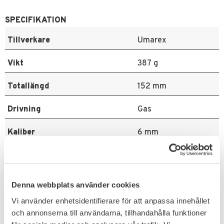
SPECIFIKATION
Tillverkare
Umarex
Vikt
387 g
Totallängd
152 mm
Drivning
Gas
Kaliber
6 mm
Magasinkapacitet
13 skott
Anslagsenergi
< 1 J
Denna webbplats använder cookies
Vi använder enhetsidentifierare för att anpassa innehållet
Blowback
Ja
och annonserna till användarna, tillhandahålla funktioner