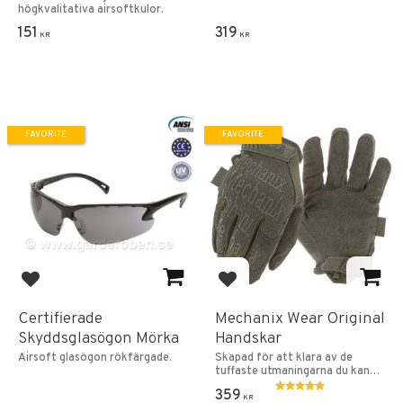
högkvalitativa airsoftkulor.
151
319
KR
KR
FAVORITE
FAVORITE
Add to favorites
Add to favorites
Certifierade
Mechanix Wear Original
Skyddsglasögon Mörka
Handskar
Airsoft glasögon rökfärgade.
Skapad för att klara av de
tuffaste utmaningarna du kan
ställa de inför.
359
KR