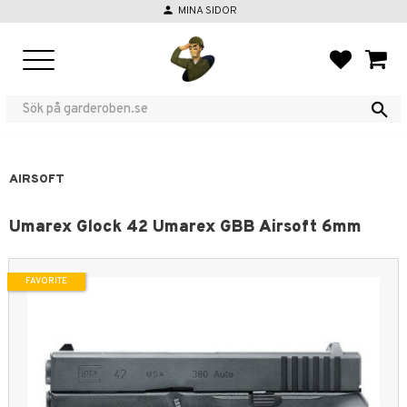
person
MINA SIDOR
Menu
FAVORIT
BASKE
AIRSOFT
Umarex Glock 42 Umarex GBB Airsoft 6mm
FAVORITE