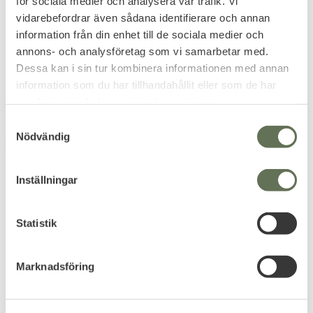
Utgångshastighet
75 m/s
för sociala medier och analysera vår trafik. Vi
vidarebefordrar även sådana identifierare och annan
Piplängd
68 mm
information från din enhet till de sociala medier och
annons- och analysföretag som vi samarbetar med.
Avtryck
Safe Action
Dessa kan i sin tur kombinera informationen med annan
information som du har tillhandahållit eller som de har
Related products
samlat in när du har använt deras tjänster.
S
Nödvändig
a
FAVORITE
FAVORITE
m
t
Inställningar
y
c
k
Statistik
e
s
Add to favorites
Add to favorites
Marknadsföring
v
Amomax Taktisk Hölster
ASG Airsoft BB Q
a
AM-GAGL Glock
Blaster 3300 kulor
l