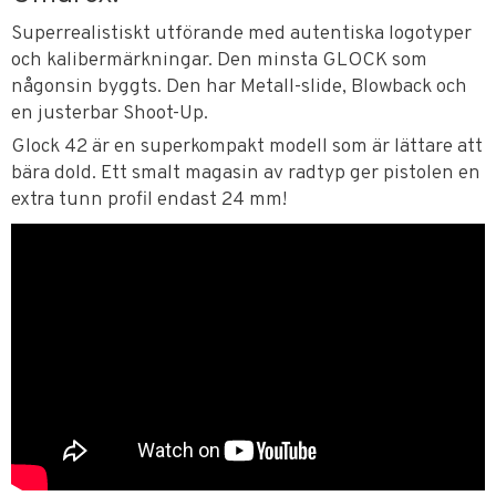
Superrealistiskt utförande med autentiska logotyper
och kalibermärkningar. Den minsta GLOCK som
någonsin byggts. Den har Metall-slide, Blowback och
en justerbar Shoot-Up.
Glock 42 är en superkompakt modell som är lättare att
bära dold. Ett smalt magasin av radtyp ger pistolen en
extra tunn profil endast 24 mm!