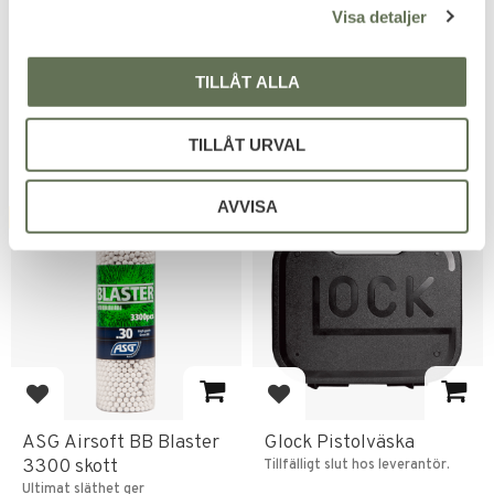
Vänster
Passar låg effekt & fjäderdrivna
Visa detaljer
Airsoft replikor.
För Glock vänster, hölster kropp
kan rotera 360 grader.
143
KR
TILLÅT ALLA
199
KR
TILLÅT URVAL
AVVISA
FAVORITE
Add to favorites
Add to favorites
ASG Airsoft BB Blaster
Glock Pistolväska
3300 skott
Tillfälligt slut hos leverantör.
Ultimat släthet ger