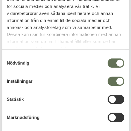
för sociala medier och analysera vår trafik. Vi
vidarebefordrar även sådana identifierare och annan
information från din enhet till de sociala medier och
Add to favorites
Add to favorites
annons- och analysföretag som vi samarbetar med.
Amomax Paddle
Amomax P226
Dessa kan i sin tur kombinera informationen med annan
Polymerhölster
Ergonomisk design.
information som du har tillhandahållit eller som de har
samlat in när du har använt deras tjänster.
63
191
KR
KR
S
Nödvändig
a
m
t
Inställningar
y
c
k
Statistik
e
s
Marknadsföring
v
a