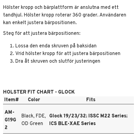
Hölster kropp och bärplattform är anslutna med ett
tandhjul. Hölster kropp roterar 360 grader. Användaren
kan enkelt justera bärpositionen.
Steg för att justera bärpositionen:
Lossa den enda skruven på baksidan
Vrid hölster kropp för att justera bärpositionen
Dra åt skruven och slutför justeringen
HOLSTER FIT CHART - GLOCK
Item#
Color
Fits
AM-
Black, FDE,
Glock 19/23/32; ISSC M22 Series;
G19G
OD Green
ICS BLE-XAE Series
2