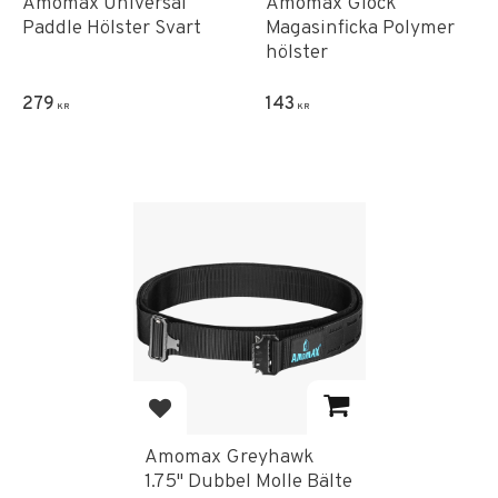
Amomax Universal
Amomax Glock
Paddle Hölster Svart
Magasinficka Polymer
hölster
279
143
KR
KR
Add to favorites
Amomax Greyhawk
1.75" Dubbel Molle Bälte