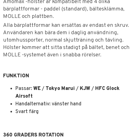
Amomax -hölster är kompatibelt med 4 olika
bärplattformar - paddel (standard), bältesklämma,
MOLLE och plattben.
Alla bärplattformar kan ersättas av endast en skruv.
Användaren kan bära dem i daglig användning,
utomhussporter, normal skjutträning och tävling.
Hölster kommer att sitta stadigt på bältet, benet och
MOLLE -systemet även i snabba rörelser.
FUNKTION
Passar:
WE
/
Tokyo Marui
/
KJW
/
HFC Glock
Airsoft
Handalternativ: vänster hand
Svart färg
360 GRADERS ROTATION