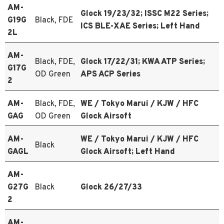
AM-
Glock 19/23/32; ISSC M22 Series;
G19G
Black, FDE
ICS BLE-XAE Series; Left Hand
2L
AM-
Black, FDE,
Glock 17/22/31; KWA ATP Series;
G17G
OD Green
APS ACP Series
2
AM-
Black, FDE,
WE / Tokyo Marui / KJW / HFC
GAG
OD Green
Glock Airsoft
AM-
WE / Tokyo Marui / KJW / HFC
Black
GAGL
Glock Airsoft; Left Hand
AM-
G27G
Black
Glock 26/27/33
2
AM-