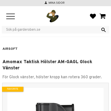
person
MINA SIDOR
Menu
FAVORIT
BASKE
AIRSOFT
Amomax Taktisk Hölster AM-GAGL Glock
Vänster
För Glock vänster, hölster kropp kan rotera 360 grader.
FAVORITE