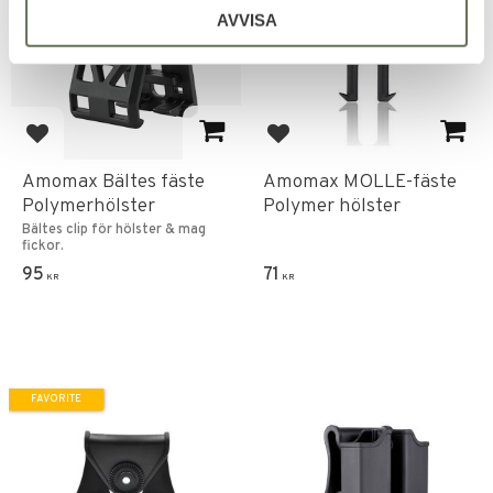
AVVISA
Add to favorites
Add to favorites
Amomax Bältes fäste
Amomax MOLLE-fäste
Polymerhölster
Polymer hölster
Bältes clip för hölster & mag
fickor.
95
71
KR
KR
FAVORITE