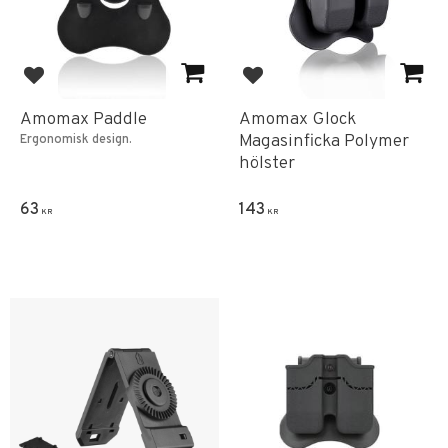
Add to favorites
Add to favorites
Amomax Paddle
Amomax Glock
Magasinficka Polymer
Ergonomisk design.
hölster
63
143
KR
KR