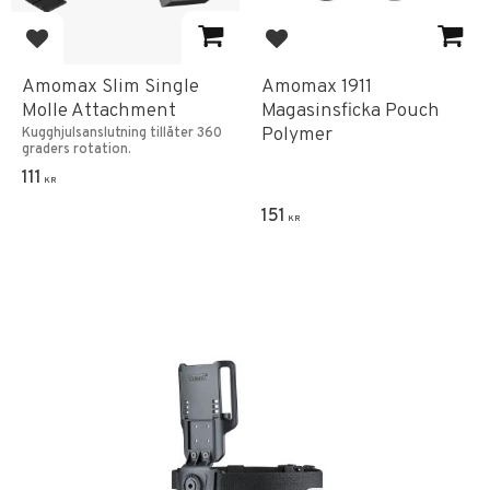
Add to favorites
Add to favorites
Amomax Slim Single
Amomax 1911
Molle Attachment
Magasinsficka Pouch
Polymer
Kugghjulsanslutning tillåter 360
graders rotation.
111
KR
151
KR