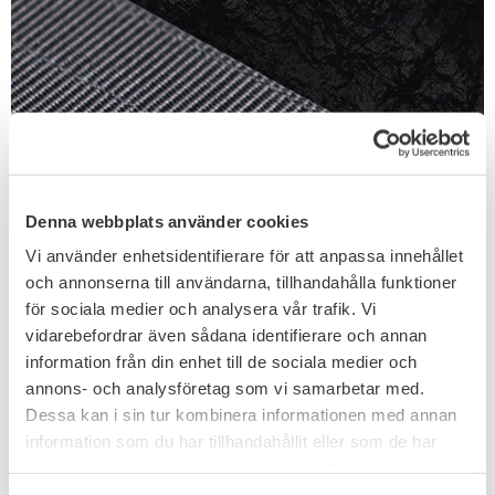
Denna webbplats använder cookies
Vi använder enhetsidentifierare för att anpassa innehållet
och annonserna till användarna, tillhandahålla funktioner
för sociala medier och analysera vår trafik. Vi
vidarebefordrar även sådana identifierare och annan
information från din enhet till de sociala medier och
annons- och analysföretag som vi samarbetar med.
Dessa kan i sin tur kombinera informationen med annan
Inclined Cutting
information som du har tillhandahållit eller som de har
samlat in när du har använt deras tjänster.
Härdad bältes ände säkerställer stadig och bekväm