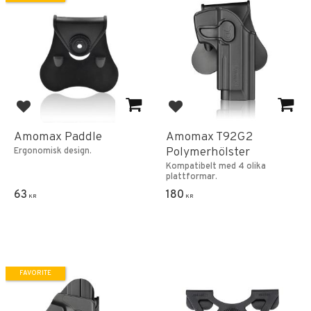
Add to favorites
Add to favorites
Amomax Paddle
Amomax T92G2
Polymerhölster
Ergonomisk design.
Kompatibelt med 4 olika
plattformar.
63
180
KR
KR
FAVORITE