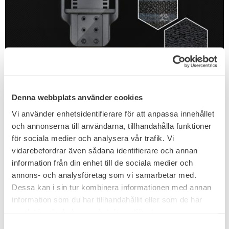
Denna webbplats använder cookies
Vi använder enhetsidentifierare för att anpassa innehållet
och annonserna till användarna, tillhandahålla funktioner
Elastisk och halkfri lårväv för komfort
för sociala medier och analysera vår trafik. Vi
vidarebefordrar även sådana identifierare och annan
Det elastiska och halkfria lårbandet är viktigt för att hålla
information från din enhet till de sociala medier och
redskapen på plats, förhindra att växeln hoppar eller rör
annons- och analysföretag som vi samarbetar med.
sig för mycket på benet. Omkretsbandet är justerbart,
Dessa kan i sin tur kombinera informationen med annan
upp till 30 ″ (75 cm).
information som du har tillhandahållit eller som de har
samlat in när du har använt deras tjänster.
S