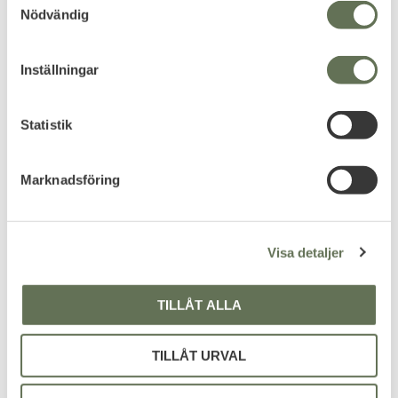
Nödvändig
a
m
t
Inställningar
y
c
k
Statistik
e
s
Marknadsföring
v
a
l
Visa detaljer
TILLÅT ALLA
TILLÅT URVAL