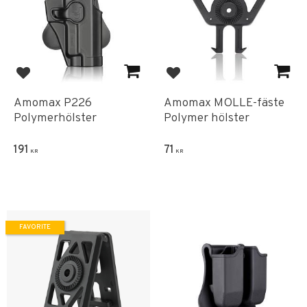
Add to favorites
Add to favorites
Amomax P226
Amomax MOLLE-fäste
Polymerhölster
Polymer hölster
191
71
KR
KR
FAVORITE