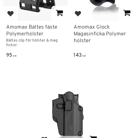
Add to favorites
Add to favorites
Amomax Bältes fäste
Amomax Glock
Polymerhölster
Magasinficka Polymer
hölster
Bältes clip för hölster & mag
fickor.
95
143
KR
KR