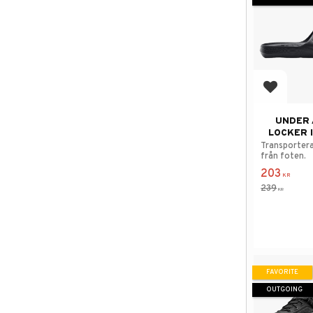
Add to f
UNDER
LOCKER 
Transportera
från foten.
203
KR
239
KR
FAVORITE
OUTGOING