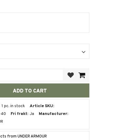
Add to favorites
1 pc. in stock
Article SKU
-40
Fri frakt
Ja
Manufacturer
UR
ducts from UNDER ARMOUR