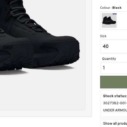
Colour :
Black
Size
40
Quantity
Stock status
3027382-001
UNDER ARMO
Show all pro