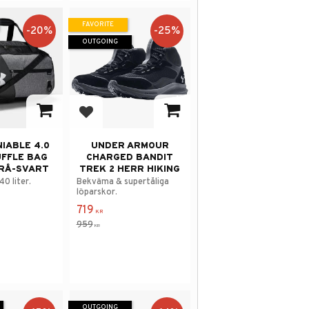
FAVORITE
20
%
25
%
OUTGOING
avorites
Add to favorites
IABLE 4.0
UNDER ARMOUR
UFFLE BAG
CHARGED BANDIT
RÅ-SVART
TREK 2 HERR HIKING
0 liter.
Bekväma & supertåliga
löparskor.
719
KR
959
KR
OUTGOING