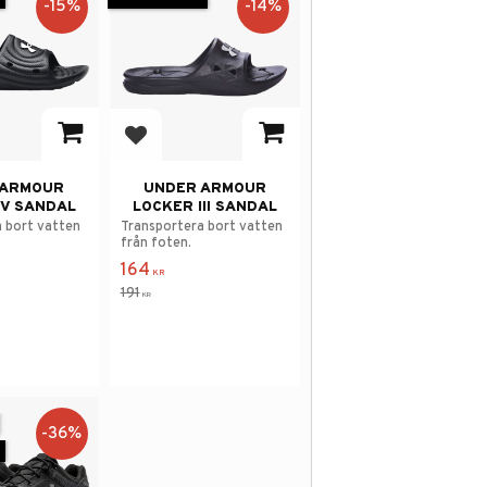
15
%
14
%
avorites
Add to favorites
 ARMOUR
UNDER ARMOUR
IV SANDAL
LOCKER III SANDAL
 bort vatten
Transportera bort vatten
från foten.
164
KR
191
KR
36
%