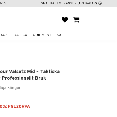
SEK
SNABBA LEVERANSER (1-3 DAGAR)
schedule
FAVORITES
BASKET
BAGS
TACTICAL EQUIPMENT
SALE
ur Valsetz Mid – Taktiska
 Professionellt Bruk
liga kängor