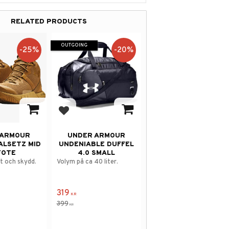
RELATED PRODUCTS
OUTGOING
25
%
20
%
avorites
Add to favorites
 ARMOUR
UNDER ARMOUR
ALSETZ MID
UNDENIABLE DUFFEL
YOTE
4.0 SMALL
et och skydd.
Volym på ca 40 liter.
319
KR
399
KR