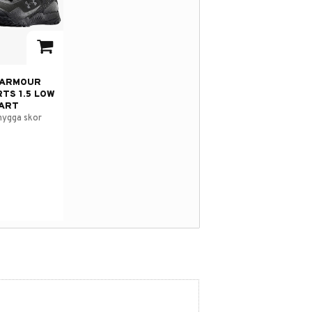
avorites
 ARMOUR
TS 1.5 LOW
ART
nygga skor