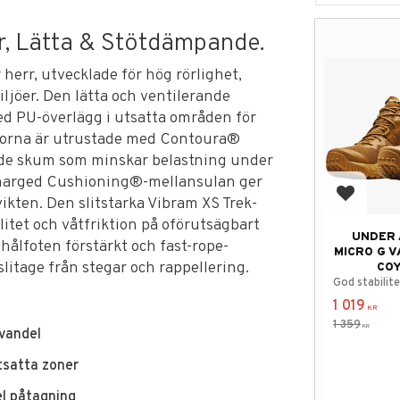
r, Lätta & Stötdämpande.
 herr, utvecklade för hög rörlighet,
ljöer. Den lätta och ventilerande
ed PU-överlägg i utsatta områden för
ngorna är utrustade med Contoura®
de skum som minskar belastning under
Charged Cushioning®-mellansulan ger
Add to f
ikten. Den slitstarka Vibram XS Trek-
litet och våtfriktion på oförutsägbart
UNDER
hålfoten förstärkt och fast-rope-
MICRO G V
slitage från stegar och rappellering.
CO
God stabilit
1 019
KR
1 359
KR
ovandel
tsatta zoner
el påtagning