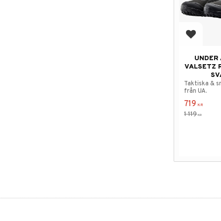
Add to f
UNDER
VALSETZ R
SV
Taktiska & s
från UA.
719
KR
1 119
KR