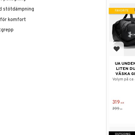
d stötdämpning
FAVORITE
för komfort
tgrepp
Add to f
UA UNDEN
LITEN D
VÄSKA G
Volym på ca 4
319
KR
399
KR
OUTGOING