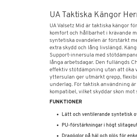
UA Taktiska Kängor Her
UA Valsetz Mid är taktiska kängor för
komfort och hållbarhet i krävande mi
syntetiska ovandelen är förstärkt m
extra skydd och lång livslängd. Kä
Support-innersula med stötdämpan
långa arbetsdagar. Den fullängds 
effektiv stötdämpning utan att öka v
yttersulan ger utmärkt grepp, flexibi
underlag. För taktisk användning är 
kompatibel, vilket skyddar skon mot 
FUNKTIONER
Lätt och ventilerande syntetisk 
PU-förstärkningar i högt slitageu
Dragöglor på häl och plös för enk