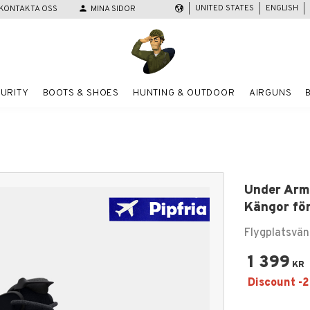
UNITED STATES
ENGLISH
KONTAKTA OSS
person
MINA SIDOR
URITY
BOOTS & SHOES
HUNTING & OUTDOOR
AIRGUNS
Under Armo
Kängor för
Flygplatsvän
1 399
KR