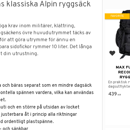
s klassiska Alpin ryggsäck
FAVORITE
ga krav inom militärer, klättring,
yggsäckens övre huvudutrymmet täcks av
g för att göra utrymme för ännu en
ra sidofickor rymmer 10 liter. Det långa
åt din utrustning.
Add to f
MAX F
RECON
RYG
En praktisk 
ra och bäras separat som en mindre dagsäck
dagsutflykte
sontella spännen vardera, vilka kan användas
439
KR
et.
nuti och en större på utsidan av locket
sterbara åt i princip alla riktningar
d ordentligt plastspänne.
- och sänkbar