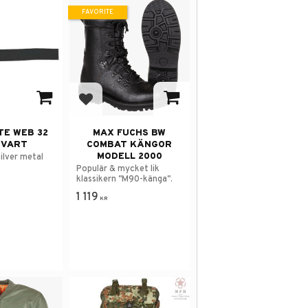
FAVORITE
avorites
Add to favorites
TE WEB 32
MAX FUCHS BW
SVART
COMBAT KÄNGOR
MODELL 2000
ilver metal
Populär & mycket lik
klassikern "M90-känga".
1 119
KR