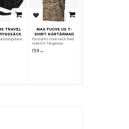
avorites
Add to favorites
HS TRAVEL
MAX FUCHS US T-
 RYGGSÄCK
SHIRT KORTÄRMAD
passningsbara
Förstärkt crew neck med
reaktivt färgämne.
159
KR