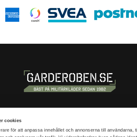
S
SHOPPING
r cookies
tan 20
Terms and conditions
rare för att anpassa innehållet och annonserna till användarna, t