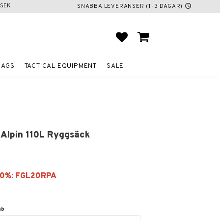
SEK
SNABBA LEVERANSER (1-3 DAGAR)
schedule
FAVORITES
BASKET
BAGS
TACTICAL EQUIPMENT
SALE
 Alpin 110L Ryggsäck
ab