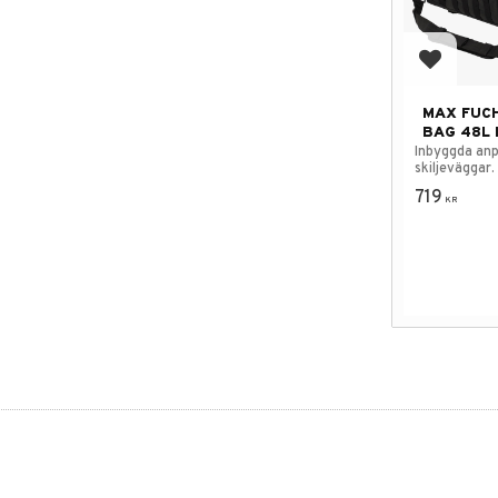
Add to f
MAX FUC
BAG 48L
Inbyggda an
skiljeväggar.
719
KR