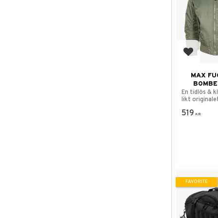
Add to f
MAX FU
BOMBE
En tidlös & k
likt originale
519
KR
FAVORITE