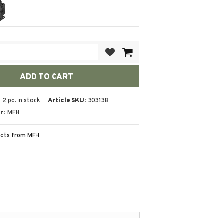
Add to favorites
2 pc. in stock
Article SKU
30313B
r
MFH
ucts from MFH