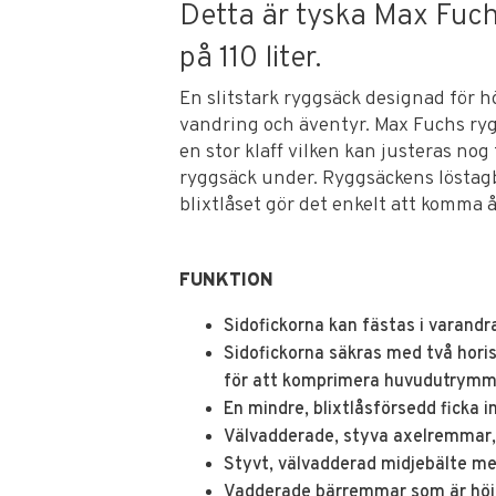
Detta är tyska Max Fuch
på 110 liter.
En slitstark ryggsäck designad för hö
vandring och äventyr. Max Fuchs r
en stor klaff vilken kan justeras no
ryggsäck under. Ryggsäckens löstagba
blixtlåset gör det enkelt att komma 
FUNKTION
Sidofickorna kan fästas i varand
Sidofickorna säkras med två hori
för att komprimera huvudutrymm
En mindre, blixtlåsförsedd ficka i
Välvadderade, styva axelremmar, ju
Styvt, välvadderad midjebälte me
Vadderade bärremmar som är höj