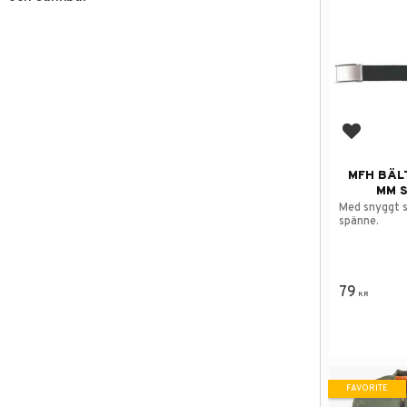
Add to f
MFH BÄL
MM 
Med snyggt s
spänne.
79
KR
FAVORITE