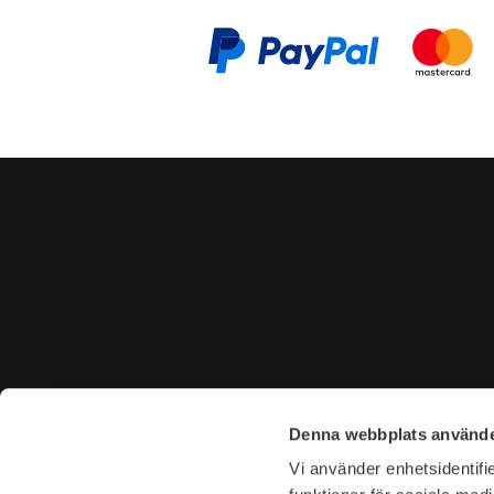
CONTACT US
VISIT U
Denna webbplats använde
Tel. +46 (0)8-31 44 40
Tegnérga
Vi använder enhetsidentifie