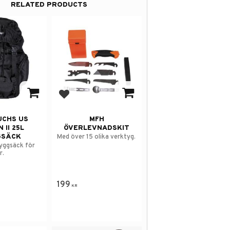
RELATED PRODUCTS
avorites
Add to favorites
UCHS US
MFH
 II 25L
ÖVERLEVNADSKIT
GSÄCK
Med över 15 olika verktyg.
ryggsäck för
r.
199
KR