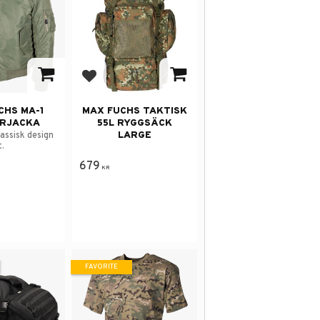
avorites
Add to favorites
CHS MA-1
MAX FUCHS TAKTISK
RJACKA
55L RYGGSÄCK
LARGE
lassisk design
t.
679
KR
FAVORITE