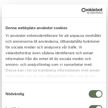
Denna webbplats använder cookies
FAVORITE
Vi använder enhetsidentifierare för att anpassa innehållet
och annonserna till användarna, tillhandahålla funktioner
för sociala medier och analysera vår trafik. Vi
vidarebefordrar även sådana identifierare och annan
information från din enhet till de sociala medier och
annons- och analysföretag som vi samarbetar med.
Add to favorites
Add to favorites
Dessa kan i sin tur kombinera informationen med annan
information som du har tillhandahållit eller som de har
Max Fuchs US Recon II
MFH Överlevnadskit
samlat in när du har använt deras tjänster.
25L Ryggsäck
Med över 15 olika verktyg.
En praktisk ryggsäck för
S
dagsutflykter.
Nödvändig
a
439
KR
m
199
t
KR