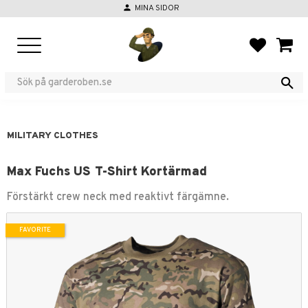
person
MINA SIDOR
Menu
FAVORIT
BASKE
MILITARY CLOTHES
Max Fuchs US T-Shirt Kortärmad
Förstärkt crew neck med reaktivt färgämne.
FAVORITE