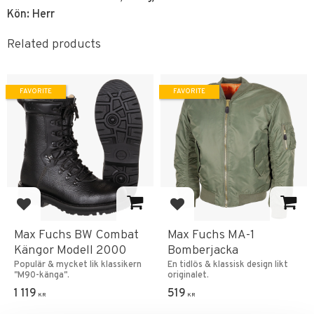
Kön: Herr
Related products
FAVORITE
FAVORITE
Add to favorites
Add to favorites
Max Fuchs BW Combat
Max Fuchs MA-1
Kängor Modell 2000
Bomberjacka
Populär & mycket lik klassikern
En tidlös & klassisk design likt
"M90-känga".
originalet.
1 119
519
KR
KR