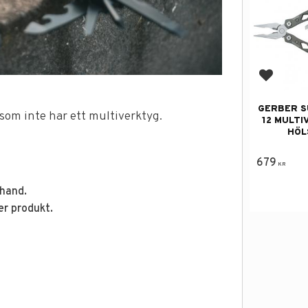
Add to f
GERBER S
a som inte har ett multiverktyg.
12 MULTI
HÖL
679
KR
 hand.
er produkt.