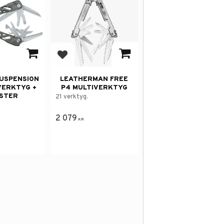
avorites
Add to favorites
USPENSION
LEATHERMAN FREE
VERKTYG +
P4 MULTIVERKTYG
STER
21 verktyg.
2 079
KR