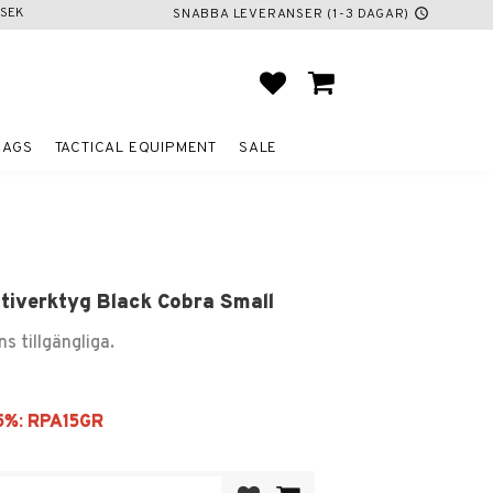
SEK
SNABBA LEVERANSER (1-3 DAGAR)
schedule
FAVORITES
BASKET
BAGS
TACTICAL EQUIPMENT
SALE
ltiverktyg Black Cobra Small
ns tillgängliga.
Add to favorites