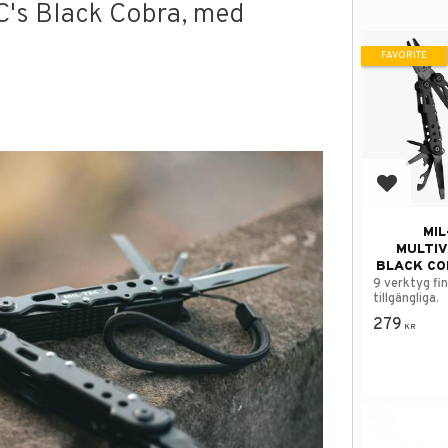
C's Black Cobra, med
FAVORITE
Add to f
MIL
MULTI
BLACK CO
9 verktyg fi
tillgängliga.
279
KR