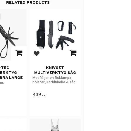
RELATED PRODUCTS
avorites
Add to favorites
-TEC
KNIVSET
VERKTYG
MULTIVERKTYG SÅG
BRA LARGE
Medföljer en ficklampa,
hölster, karbinhake & såg.
nns
439
KR