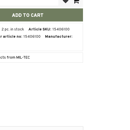
2 pc. in stock
Article SKU
15406100
 article no
15406100
Manufacturer
ucts from MIL-TEC