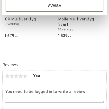
Add to favorites
Add to favorites
AVVISA
Leatherman Skeleton
Leatherman Wave Plus
CX Multiverktyg
Molle Multiverktyg
Svart
7 verktyg.
18 verktyg.
1 679
1 839
KR
KR
Reviews
You