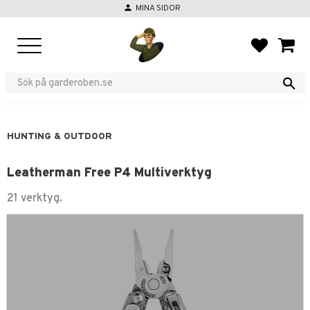
person
MINA SIDOR
Menu
FAVORIT
BASKE
HUNTING & OUTDOOR
Leatherman Free P4 Multiverktyg
21 verktyg.