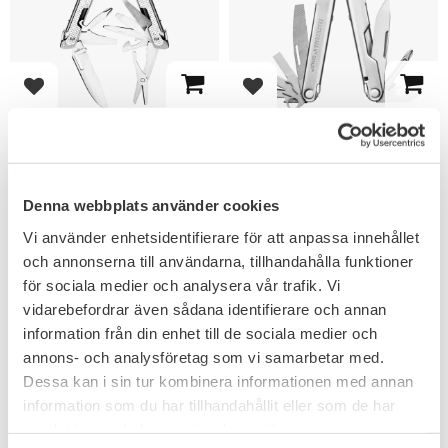
Add to favorites
Add to favorites
Leatherman Free P2
Leatherman Bond
Multiverktyg
Multiverktyg
19 verktyg.
14 verktyg.
1 996
1 039
KR
KR
Denna webbplats använder cookies
1 199
KR
Vi använder enhetsidentifierare för att anpassa innehållet
och annonserna till användarna, tillhandahålla funktioner
för sociala medier och analysera vår trafik. Vi
vidarebefordrar även sådana identifierare och annan
FAVORITE
information från din enhet till de sociala medier och
annons- och analysföretag som vi samarbetar med.
Dessa kan i sin tur kombinera informationen med annan
information som du har tillhandahållit eller som de har
samlat in när du har använt deras tjänster.