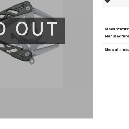
D OUT
Stock status
Manufacture
Show all pro