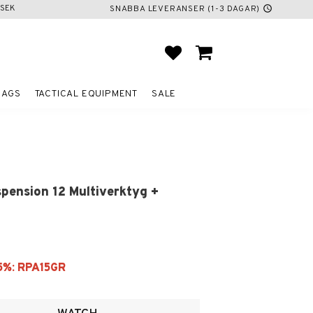
SEK
SNABBA LEVERANSER (1-3 DAGAR)
schedule
FAVORITES
BASKET
BAGS
TACTICAL EQUIPMENT
SALE
pension 12 Multiverktyg +
ites