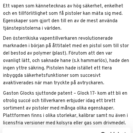
Ett vapen som kännetecknas av hög säkerhet, enkelhet
och en tillförlitlighet som få pistoler kan mäta sig med.
Egenskaper som gjort den till en av de mest använda
tjänstepistolerna i världen.
Den österrikiska vapentillverkaren revolutionerade
marknaden i början på åttitalet med en pistol som till stor
del bestod av polymer (plast). Förutom att den var
ovanligt lätt, och saknade hane (s.k hammarlös), hade den
ingen yttre säkring. Pistolen hade istället ett flera
inbyggda säkerhetsfunktioner som succesivt
avaktiverades när man tryckte på avtryckaren.
Gaston Glocks sjuttonde patent – Glock 17- kom att bli en
otrolig succé och tillverkaren erbjuder idag ett brett
sortiment av pistoler med många olika egenskaper.
Plattformen finns i olika storlekar, kalibrar samt nu även i
licensfria versioner med kolsyra eller gas som drivmedel.
Perfekt för övningsskytte eller scenariospel.