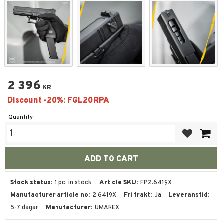
2 396
KR
Quantity
Add to favor
Stock status
1 pc. in stock
Article SKU
FP2.6419X
Manufacturer article no
2.6419X
Fri frakt
Ja
Leveranstid
5-7 dagar
Manufacturer
UMAREX