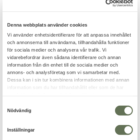
Related products
Denna webbplats använder cookies
FAVORITE
FAVORITE
Vi använder enhetsidentifierare för att anpassa innehållet
och annonserna till användarna, tillhandahålla funktioner
för sociala medier och analysera vår trafik. Vi
vidarebefordrar även sådana identifierare och annan
information från din enhet till de sociala medier och
annons- och analysföretag som vi samarbetar med.
Dessa kan i sin tur kombinera informationen med annan
Add to favorites
Add to favorites
information som du har tillhandahållit eller som de har
samlat in när du har använt deras tjänster.
ASG Blaster Devil 0,25g
ASG Airsoft BB Q
Airsoft BB 3300 st
Blaster 3300 kulor
S
Passar låg effekt & fjäderdrivna
Nödvändig
a
Airsoft replikor.
m
143
KR
t
Inställningar
127
y
KR