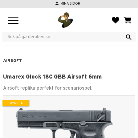
person
MINA SIDOR
Menu
FAVORIT
BASKE
AIRSOFT
Umarex Glock 18C GBB Airsoft 6mm
Airsoft replika perfekt för scenariospel.
FAVORITE