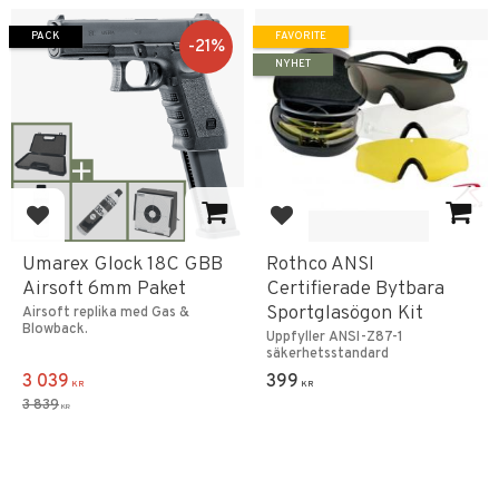
PACK
FAVORITE
21
%
NYHET
Add to favorites
Add to favorites
Umarex Glock 18C GBB
Rothco ANSI
Airsoft 6mm Paket
Certifierade Bytbara
Sportglasögon Kit
Airsoft replika med Gas &
Blowback.
Uppfyller ANSI-Z87-1
säkerhetsstandard
3 039
399
KR
KR
3 839
KR