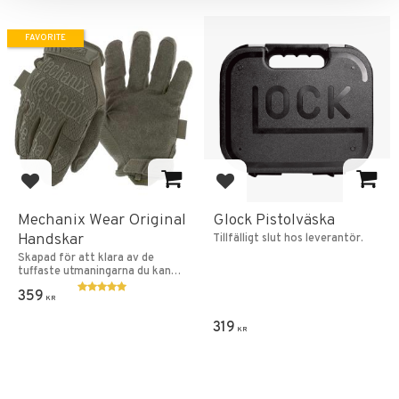
FAVORITE
Add to favorites
Add to favorites
Mechanix Wear Original
Glock Pistolväska
Handskar
Tillfälligt slut hos leverantör.
Skapad för att klara av de
tuffaste utmaningarna du kan
ställa de inför.
359
KR
319
KR