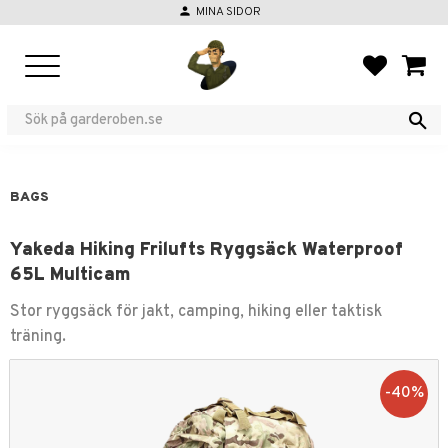
person
MINA SIDOR
Menu
FAVORIT
BASKE
BAGS
Yakeda Hiking Frilufts Ryggsäck Waterproof
65L Multicam
Stor ryggsäck för jakt, camping, hiking eller taktisk
träning.
40
%