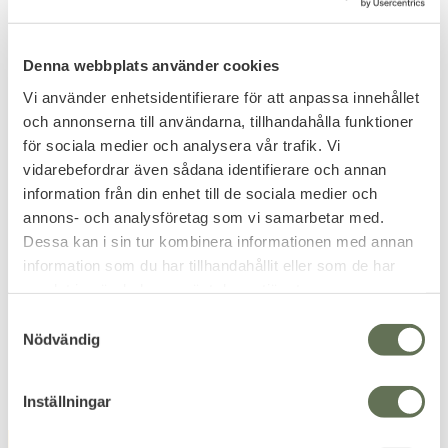
FAVORITE
10
%
Denna webbplats använder cookies
Vi använder enhetsidentifierare för att anpassa innehållet
och annonserna till användarna, tillhandahålla funktioner
för sociala medier och analysera vår trafik. Vi
vidarebefordrar även sådana identifierare och annan
Add to favorites
Add to favorites
information från din enhet till de sociala medier och
Yakeda Taktisk
Taktiskt Militär Bälte
annons- och analysföretag som vi samarbetar med.
Camelback Ryggsäck 2L
Quick Release
Dessa kan i sin tur kombinera informationen med annan
Ger dig en jämn vätskenivå
Modernt skärp med Cobra
information som du har tillhandahållit eller som de har
under en längre tid.
spänne.
samlat in när du har använt deras tjänster.
359
159
KR
KR
399
KR
S
Nödvändig
a
m
t
Inställningar
y
c
FAVORITE
FAVORITE