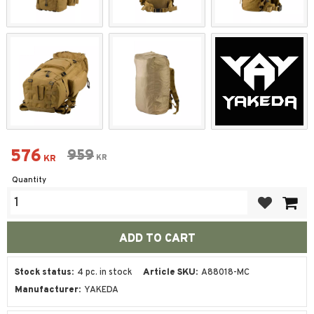
Reduced price:
576
Original price:
959
KR
KR
Quantity
Add to favor
Stock status
4 pc. in stock
Article SKU
A88018-MC
Manufacturer
YAKEDA