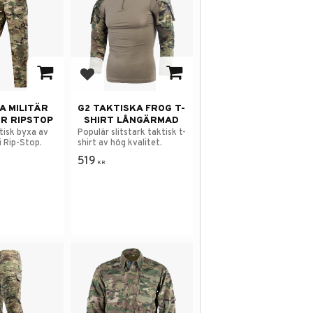
avorites
Add to favorites
A MILITÄR
G2 TAKTISKA FROG T-
R RIPSTOP
SHIRT LÅNGÄRMAD
ktisk byxa av
Populär slitstark taktisk t-
i Rip-Stop.
shirt av hög kvalitet.
519
KR