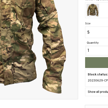
Size
S
Quantity
Stock status
20230629-CP
Show all pro