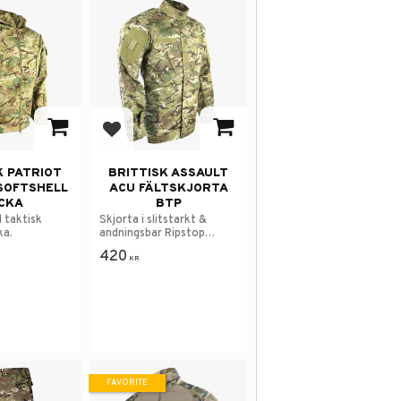
avorites
Add to favorites
K PATRIOT
BRITTISK ASSAULT
SOFTSHELL
ACU FÄLTSKJORTA
CKA
BTP
l taktisk
Skjorta i slitstarkt &
ka.
andningsbar Ripstop
bomull-material.
420
KR
FAVORITE