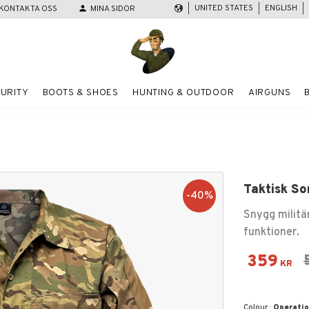
UNITED STATES
ENGLISH
KONTAKTA OSS
person
MINA SIDOR
URITY
BOOTS & SHOES
HUNTING & OUTDOOR
AIRGUNS
Taktisk So
40
%
Snygg militä
funktioner.
Reduced
359
KR
Colour :
Operati