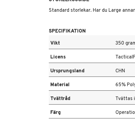
STORLEKSGUIDE
Standard storlekar. Har du Large annar
SPECIFIKATION
Vikt
350 gra
Licens
Tactical
Ursprungsland
CHN
Material
65% Pol
Tvättråd
Tvättas 
Färg
Operatio