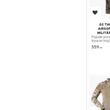
Add to f
G2 TA
AIRSO
MILITÄ
Populär prisv
byxa av hög 
många funkt
559
KR