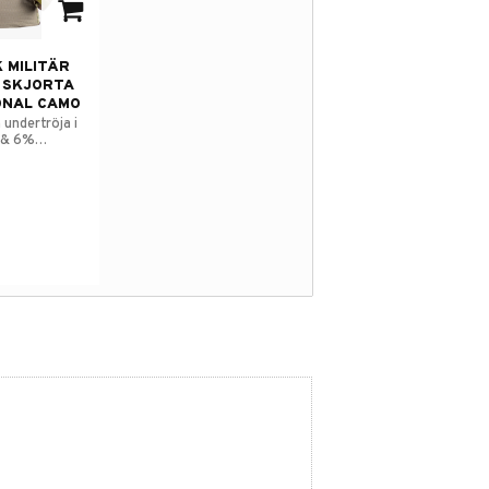
avorites
 MILITÄR
 SKJORTA
ONAL CAMO
 undertröja i
 & 6%