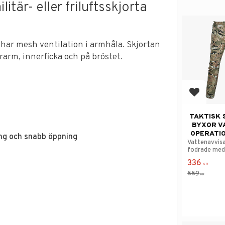
itär- eller friluftsskjorta
har mesh ventilation i armhåla. Skjortan
arm, innerficka och på bröstet.
Add to f
TAKTISK 
BYXOR V
OPERATI
ing och snabb öppning
Vattenavvis
fodrade med 
336
KR
559
KR