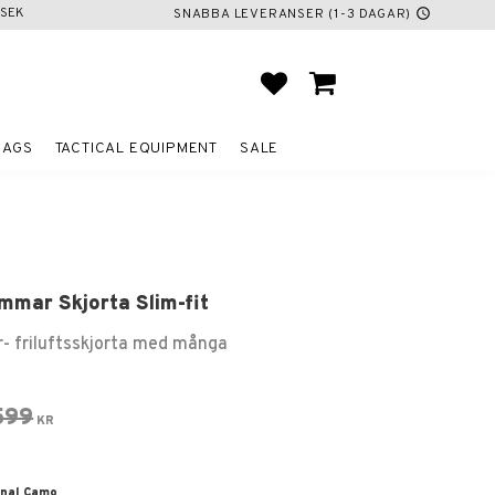
SEK
SNABBA LEVERANSER (1-3 DAGAR)
schedule
FAVORITES
BASKET
BAGS
TACTICAL EQUIPMENT
SALE
mmar Skjorta Slim-fit
r- friluftsskjorta med många
 price:
Original price:
599
KR
onal Camo