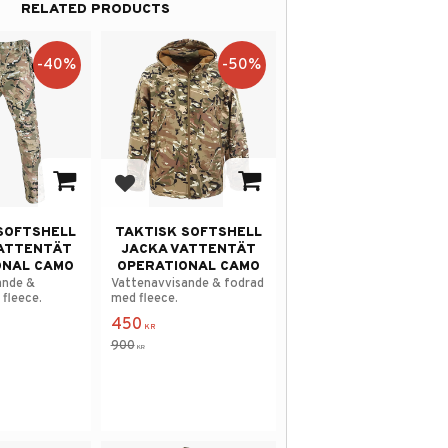
RELATED PRODUCTS
40
%
50
%
avorites
Add to favorites
SOFTSHELL
TAKTISK SOFTSHELL
ATTENTÄT
JACKA VATTENTÄT
ONAL CAMO
OPERATIONAL CAMO
ande &
Vattenavvisande & fodrad
fleece.
med fleece.
450
KR
900
KR