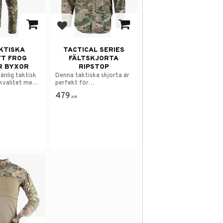
avorites
Add to favorites
KTISKA
TACTICAL SERIES
FT FROG
FÄLTSKJORTA
R BYXOR
RIPSTOP
änlig taktisk
Denna taktiska skjorta är
kvalitet med
perfekt för
ioner.
utomhusäventyr.
479
KR