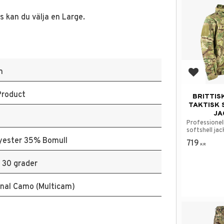
s kan du välja en Large.
m
Add to f
Product
BRITTIS
TAKTISK 
JA
Professionel
softshell jac
yester 35% Bomull
719
KR
i 30 grader
nal Camo (Multicam)