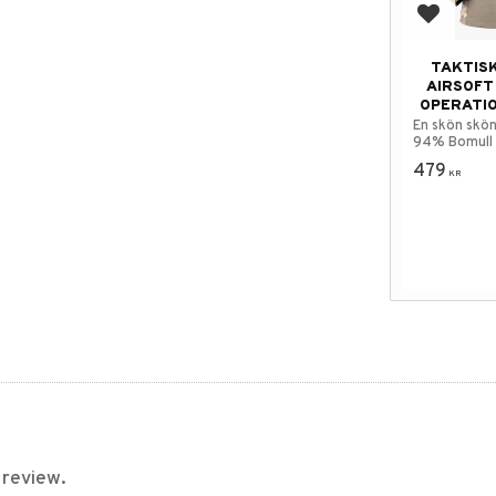
Add to f
TAKTISK
AIRSOFT
OPERATI
En skön skön
94% Bomull
Spandex.
479
KR