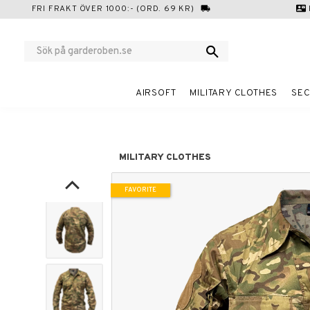
FRI FRAKT ÖVER 1000:- (ORD. 69 KR)
local_shipping
contact_mail
AIRSOFT
MILITARY CLOTHES
SEC
MILITARY CLOTHES
FAVORITE