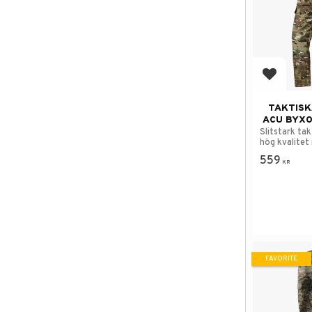
Add to f
TAKTISK
ACU BYXO
Slitstark ta
hög kvalitet 
559
KR
FAVORITE