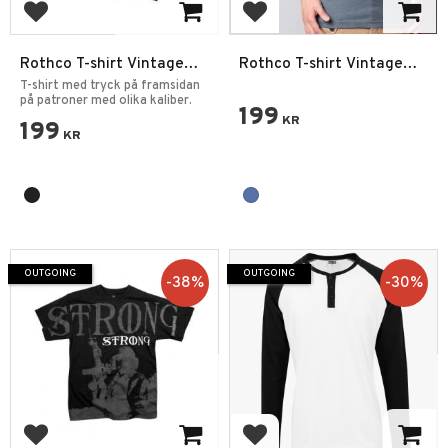
Add to favorites
Add to favorites
Rothco T-shirt Vintage
Rothco T-shirt Vintage
Choose Your Caliber
Naval Rank Insignia
T-shirt med tryck på framsidan
på patroner med olika kaliber.
199
KR
199
KR
OUTGOING
OUTGOING
38
%
30
%
Add to favorites
Add to favorites