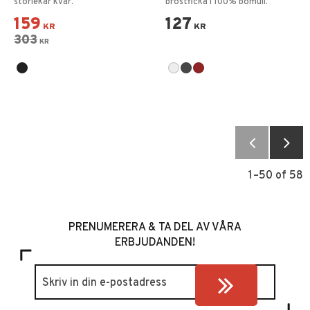
storlekar kvar.
bröstficka i 100% bomull.
159
127
KR
KR
303
KR
1–
50
of
58
PRENUMERERA & TA DEL AV VÅRA
ERBJUDANDEN!