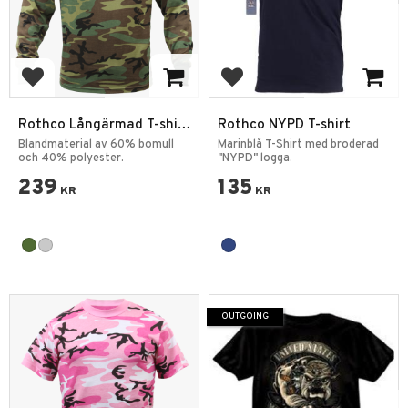
Add to favorites
Add to favorites
Rothco Långärmad T-shirt
Rothco NYPD T-shirt
Kamouflage
Blandmaterial av 60% bomull
Marinblå T-Shirt med broderad
och 40% polyester.
"NYPD" logga.
239
135
KR
KR
OUTGOING