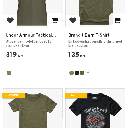
Add to favorites
Add to favorites
Under Armour Tactical
Brandit Barn T-Shirt
Performance Polo Shirt
Utgående modell, endast få
En hudvänlig bomulls t-shirt med
storlekar kvar.
bra passform.
319
135
KR
KR
+4
FAVORITE
FAVORITE