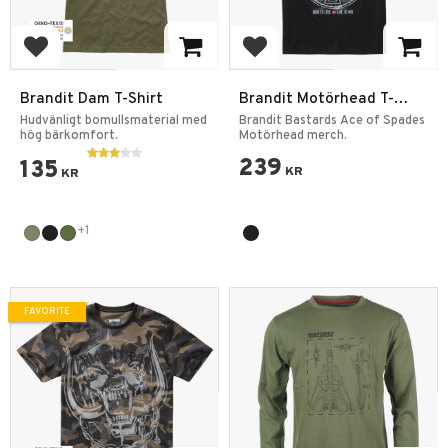
Add to favorites
Add to favorites
Brandit Dam T-Shirt
Brandit Motörhead T-
Shirt Ace of Spades
Hudvänligt bomullsmaterial med
Brandit Bastards Ace of Spades
hög bärkomfort.
Motörhead merch.
239
135
KR
KR
+1
FAVORITE