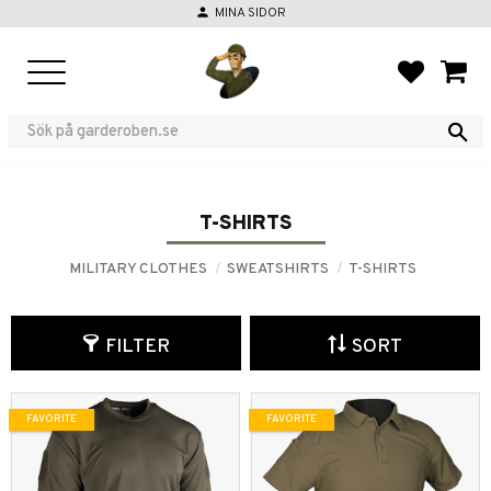
person
MINA SIDOR
Menu
FAVORIT
BASKE
T-SHIRTS
MILITARY CLOTHES
SWEATSHIRTS
T-SHIRTS
FILTER
SORT
FAVORITE
FAVORITE