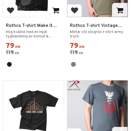
Add to favorites
Add to favorites
Rothco T-shirt Make It
Rothco T-shirt Vintage
Rain
Army Olivgrön
Hög kvalité med en mjuk
Militär stil olivgrön t-shirt army
tygblandning av bomull &
tryck.
polyester.
79
79
KR
KR
119
119
KR
KR