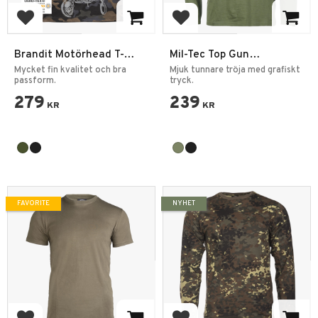
Add to favorites
Add to favorites
Brandit Motörhead T-
Mil-Tec Top Gun
Shirt Warpig Print
Långärmad T-shirt
Mycket fin kvalitet och bra
Mjuk tunnare tröja med grafiskt
passform.
tryck.
279
239
KR
KR
FAVORITE
NYHET