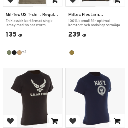
Add to favorites
Add to favorites
Mil-Tec US T-shirt Regular
Miltec Flectarn
Enfärgad
Långärmad T-shirt
En klassisk kortärmad single
100% bomull för optimal
jersey med fin passform.
komfort och andningsförmåga.
135
239
KR
KR
+2
Add to favorites
Add to favorites