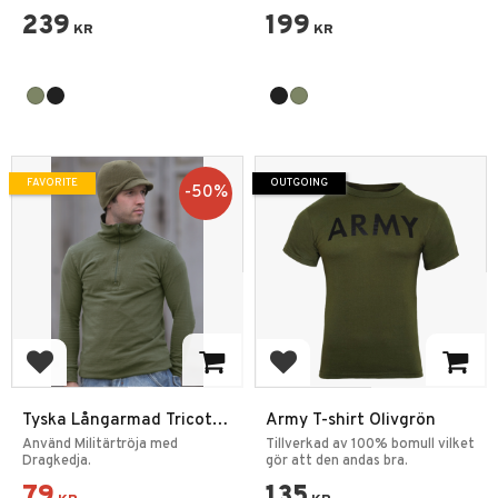
239
199
KR
KR
FAVORITE
OUTGOING
50
%
Add to favorites
Add to favorites
Tyska Långarmad Tricot
Army T-shirt Olivgrön
Tröja begagnad
Använd Militärtröja med
Tillverkad av 100% bomull vilket
Dragkedja.
gör att den andas bra.
79
135