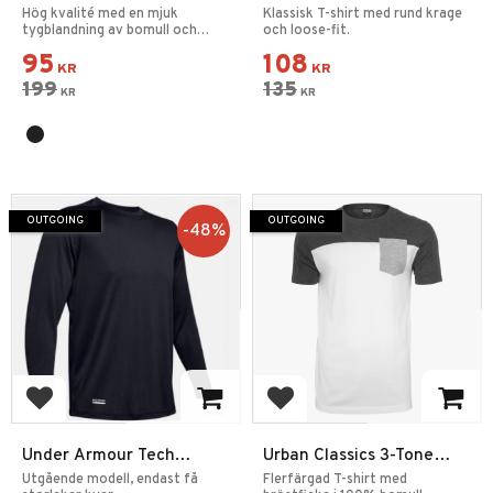
Ranger
Vit Large
Hög kvalité med en mjuk
Klassisk T-shirt med rund krage
tygblandning av bomull och
och loose-fit.
polyester.
95
108
KR
KR
199
135
KR
KR
OUTGOING
OUTGOING
48
%
Add to favorites
Add to favorites
Under Armour Tech
Urban Classics 3-Tone
Långärmad T-Shirt
Pocket Tee
Utgående modell, endast få
Flerfärgad T-shirt med