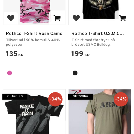
Add to favorites
Add to favorites
Rothco T-Shirt Rosa Camo
Rothco T-Shirt U.S.M.C
Bulldog
Tillverkad i 60% bomull & 40%
T-Shirt med färgtryck på
polyester.
bröstet USMC Bulldog.
135
199
KR
KR
OUTGOING
OUTGOING
34
%
34
%