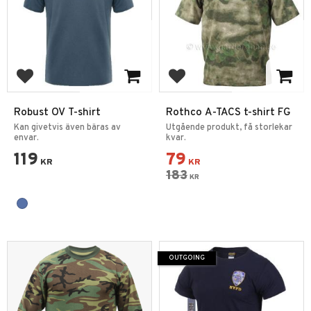
Add to favorites
Add to favorites
Robust OV T-shirt
Rothco A-TACS t-shirt FG
Kan givetvis även bäras av
Utgående produkt, få storlekar
envar.
kvar.
119
79
KR
KR
183
KR
OUTGOING