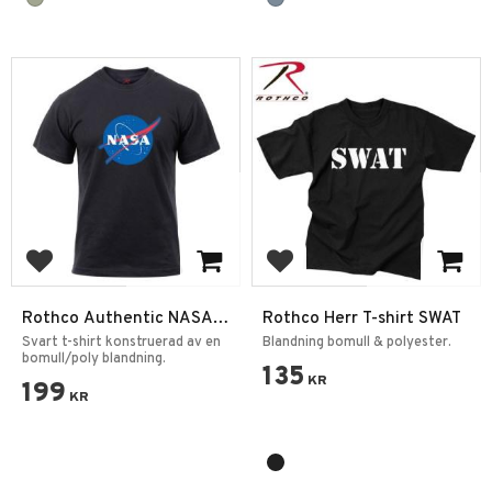
Add to favorites
Add to favorites
Rothco Authentic NASA
Rothco Herr T-shirt SWAT
logo T-shirt
Svart t-shirt konstruerad av en
Blandning bomull & polyester.
bomull/poly blandning.
135
KR
199
KR