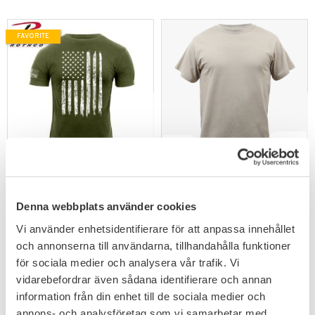
FAVORITE
Add to favorites
Add to favorites
Rothco T-shirt US Flag
Rothco US T-shirt Desert
Athletic
Sand
Tillverkad i 100% bomull.
Denna webbplats använder cookies
199
135
KR
KR
Vi använder enhetsidentifierare för att anpassa innehållet
och annonserna till användarna, tillhandahålla funktioner
för sociala medier och analysera vår trafik. Vi
+1
vidarebefordrar även sådana identifierare och annan
information från din enhet till de sociala medier och
annons- och analysföretag som vi samarbetar med.