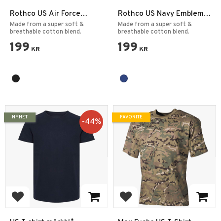
Rothco US Air Force
Rothco US Navy Emblem
Emblem T-shirt
T-Shirt
Made from a super soft &
Made from a super soft &
breathable cotton blend.
breathable cotton blend.
199
199
KR
KR
NYHET
FAVORITE
44
%
Add to favorites
Add to favorites