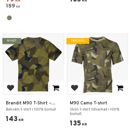
KR
KR
159
KR
NYHET
FAVORITE
Add to favorites
Add to favorites
Brandit M90 T-Shirt –
M90 Camo T-shirt
Bomull T-Shirt
Bekväm t-shirt i 100% bomull
Skön t-shirt tillverkad i 100%
bomull.
143
KR
135
KR