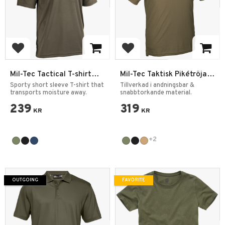
Add to favorites
Add to favorites
Mil-Tec Tactical T-shirt
Mil-Tec Taktisk Pikétröja
Quickdry
Quickdry
Sporty short sleeve T-shirt that
Tillverkad i andningsbar &
transports moisture away.
snabbtorkande material.
239
319
KR
KR
+2
OUTGOING
FAVORITE