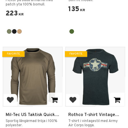
Fickor på båda ärmarna med
Slim fit modell.
patch yta 100% bomull.
135
KR
223
KR
FAVORITE
FAVORITE
Add to favorites
Add to favorites
Mil-Tec US Taktisk Quick
Rothco T-shirt Vintage
Dry Långärmad T-shirt
Army Air Corps
Sportig långärmad tröja i 100%
T-shirt i vintagestil med Army
polyester.
Air Corps logga.