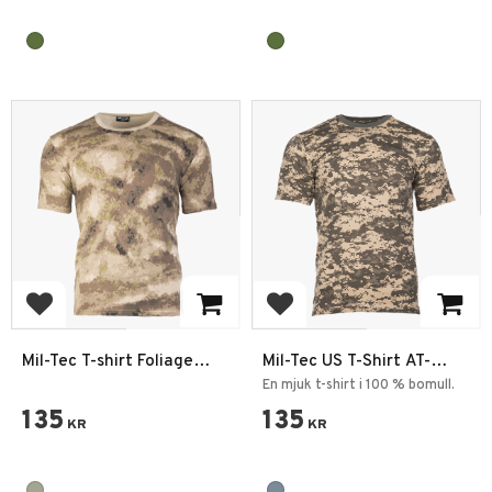
Add to favorites
Add to favorites
Mil-Tec T-shirt Foliage
Mil-Tec US T-Shirt AT-
Green Camo
digital Camo
En mjuk t-shirt i 100 % bomull.
135
135
KR
KR