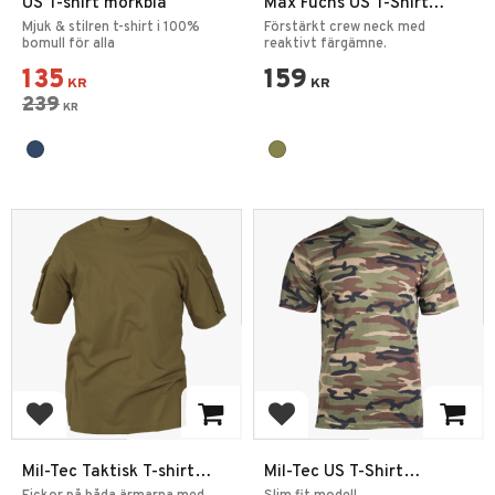
US T-shirt mörkblå
Max Fuchs US T-Shirt
Kortärmad
Mjuk & stilren t-shirt i 100%
Förstärkt crew neck med
bomull för alla
reaktivt färgämne.
135
159
KR
KR
239
KR
Add to favorites
Add to favorites
Mil-Tec Taktisk T-shirt
Mil-Tec US T-Shirt
Enfärgad Bomull
Woodland