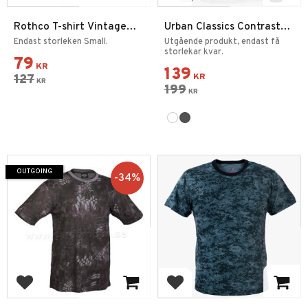
Rothco T-shirt Vintage
Urban Classics Contrast
Strong Svart - Small
Raglan Henley
Endast storleken Small.
Utgående produkt, endast få
storlekar kvar.
79
KR
139
127
KR
KR
199
KR
OUTGOING
34
%
Add to favorites
Add to favorites