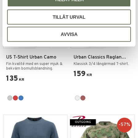
TILLÅT URVAL
AVVISA
Add to favorites
Add to favorites
US T-Shirt Urban Camo
Urban Classics Raglan
Tröja 3/4
Fin kvalité med en super mjuk &
Klassisk 3/4 långärmad T-shirt.
bekväm bomullsblandning.
159
KR
135
KR
OUTGOING
57
%