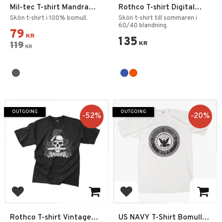
Mil-tec T-shirt Mandra
Rothco T-shirt Digital
night
Camo
Skön t-shirt i 100% bomull.
Skön t-shirt till sommaren i
60/40 blandning.
79
KR
135
119
KR
KR
OUTGOING
OUTGOING
52
%
20
%
Add to favorites
Add to favorites
Rothco T-shirt Vintage
US NAVY T-Shirt Bomull