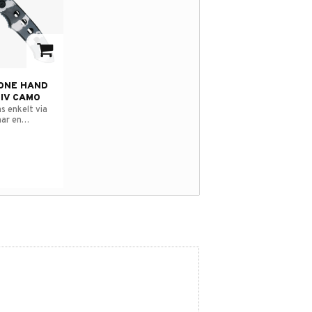
avorites
 ONE HAND
IV CAMO
s enkelt via
har en