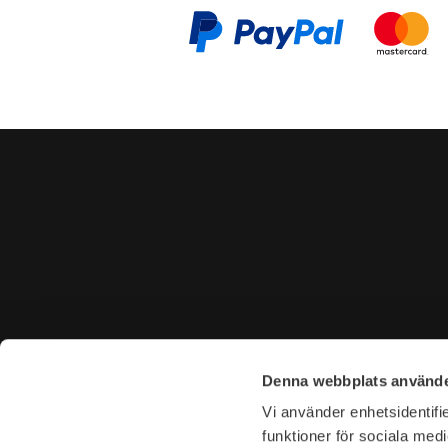
CONTACT US
VISIT U
Denna webbplats använde
Tel. +46 (0)8-31 44 40
Tegnérga
Vi använder enhetsidentifie
E-mail. info@garderoben.se
113 59 S
funktioner för sociala medi