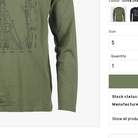
Colour :
Olive Dr
Size
S
Quantity
Stock status
Manufacture
Show all prod