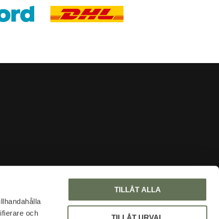
INFORMATION
TILLÅT ALLA
About us
illhandahålla
ifierare och
Faq
TILLÅT URVAL