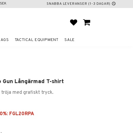
SEK
SNABBA LEVERANSER (1-3 DAGAR)
schedule
FAVORITES
BASKET
BAGS
TACTICAL EQUIPMENT
SALE
p Gun Långärmad T-shirt
tröja med grafiskt tryck.