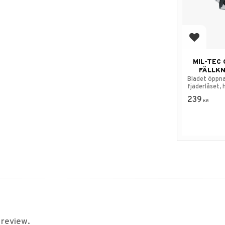
Add to f
MIL-TEC
FÄLLKN
Bladet öppna
fjäderlåset, 
fickklämma.
239
KR