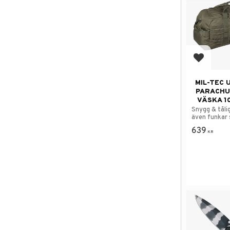
Add to f
MIL-TEC 
PARACHU
VÄSKA 1
Snygg & tåli
även funkar
ryggsäck.
639
KR