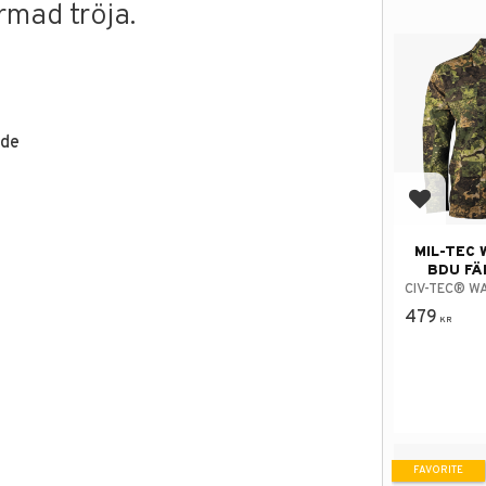
rmad tröja.
nde
Add to f
MIL-TEC 
BDU FÄ
CIV-TEC® WA
479
KR
FAVORITE