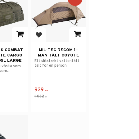
avorites
Add to favorites
US COMBAT
MIL-TEC RECOM 1-
TE CARGO
MAN TÄLT COYOTE
05L LARGE
Ett slitstarkt vattentätt
tält för en person.
g väska som
 som
929
KR
1 032
KR