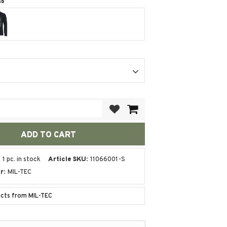
ab
Add to favorites
1 pc. in stock
Article SKU
11066001-S
r
MIL-TEC
ucts from MIL-TEC