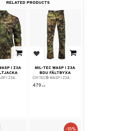
RELATED PRODUCTS
avorites
Add to favorites
WASP I Z3A
MIL-TEC WASP I Z3A
LTJACKA
BDU FÄLTBYXA
SP I Z3A.
CIV-TEC® WASP I Z3A.
479
KR
10
%