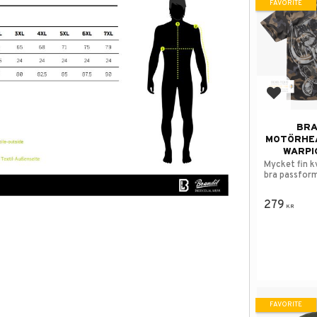
FAVORITE
Add to f
BRA
MOTÖRHEA
WARPI
Mycket fin k
bra passform
279
KR
FAVORITE