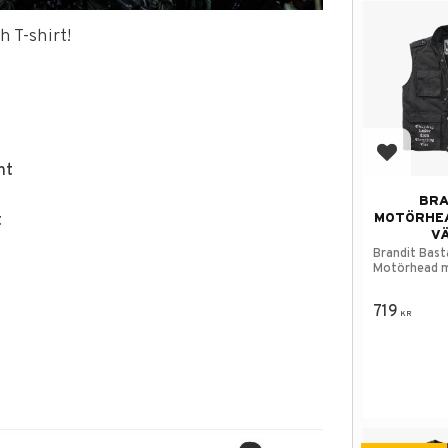
h T-shirt!
Add to f
nt
BRA
MOTÖRHE
t
V
Brandit Bast
Motörhead m
719
KR