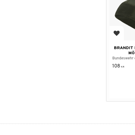
Add to f
BRANDIT 
MÖ
Bundeswehr 
108
KR