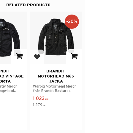
RELATED PRODUCTS
20
%
avorites
Add to favorites
NDIT
BRANDIT
D VINTAGE
MOTÖRHEAD M65
ORTA
JACKA
ativ Merch
Warpig Motörhead Merch
tage-look.
från Brandit Bastards.
1 023
KR
1 279
KR