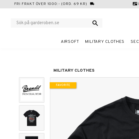
FRI FRAKT ÖVER 1000:- (ORD. 69 KR)
local_shipping
contact_mail
AIRSOFT
MILITARY CLOTHES
SEC
MILITARY CLOTHES
FAVORITE