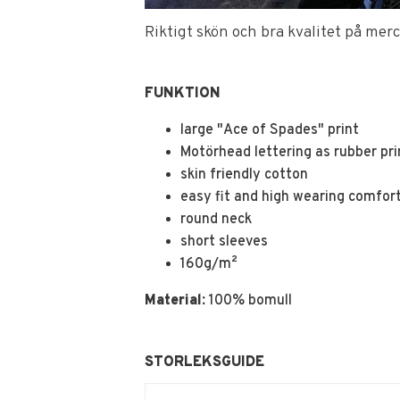
Riktigt skön och bra kvalitet på merc
FUNKTION
large "Ace of Spades" print
Motörhead lettering as rubber pri
skin friendly cotton
easy fit and high wearing comfor
round neck
short sleeves
160g/m²
Material:
100% bomull
STORLEKSGUIDE