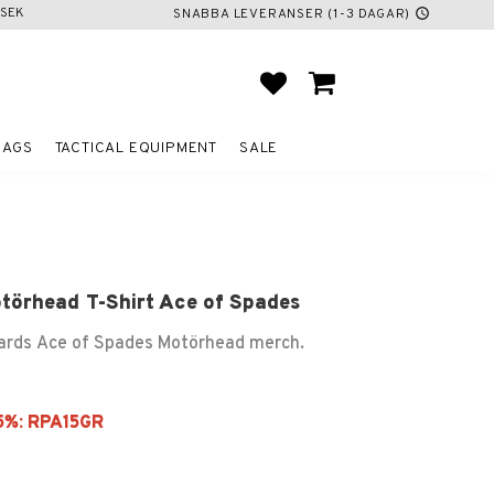
SEK
SNABBA LEVERANSER (1-3 DAGAR)
schedule
FAVORITES
BASKET
BAGS
TACTICAL EQUIPMENT
SALE
törhead T-Shirt Ace of Spades
ards Ace of Spades Motörhead merch.