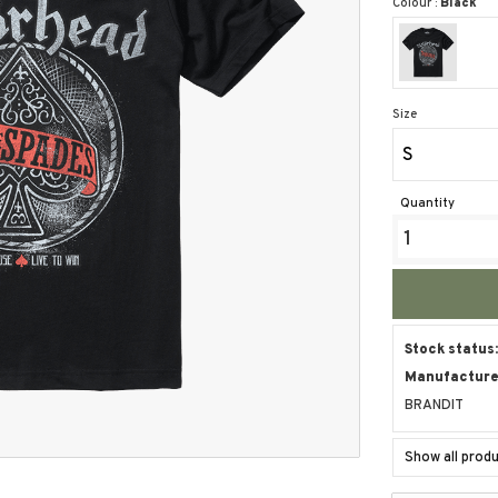
Colour :
Black
Size
S
Quantity
Stock status
Manufacturer
BRANDIT
Show all prod