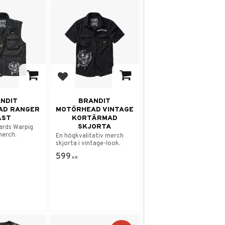
avorites
Add to favorites
NDIT
BRANDIT
AD RANGER
MOTÖRHEAD VINTAGE
ÄST
KORTÄRMAD
SKJORTA
ards Warpig
erch.
En högkvalitativ merch
skjorta i vintage-look.
599
KR