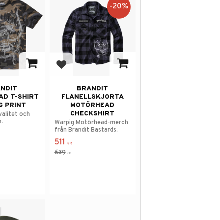
20
%
avorites
Add to favorites
NDIT
BRANDIT
D T-SHIRT
FLANELLSKJORTA
G PRINT
MOTÖRHEAD
CHECKSHIRT
valitet och
.
Warpig Motörhead-merch
från Brandit Bastards.
511
KR
639
KR