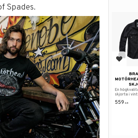
of Spades.
Add to f
BRA
MOTÖRHEA
SKJ
En högkvalit
skjorta i vin
559
KR