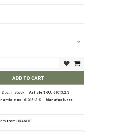
Add to favorites
2 pc. in stock
Article SKU
61013.2.S
 article no
61013-2-S
Manufacturer
ucts from BRANDIT