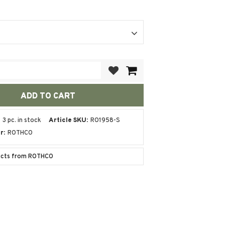
Add to favorites
3 pc. in stock
Article SKU
RO1958-S
r
ROTHCO
ducts from ROTHCO