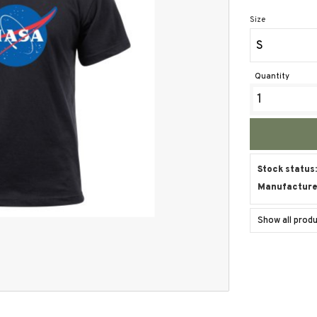
Size
S
Quantity
Stock status
Manufacture
Show all pro