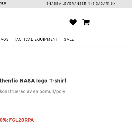
SEK
SNABBA LEVERANSER (1-3 DAGAR)
schedule
FAVORITES
BASKET
BAGS
TACTICAL EQUIPMENT
SALE
hentic NASA logo T-shirt
t konstruerad av en bomull/poly