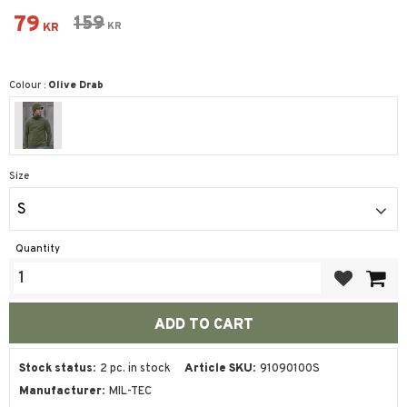
Reduced price:
79
Original price:
159
KR
KR
Colour :
Olive Drab
Size
S
Quantity
Add to favor
Stock status
2 pc. in stock
Article SKU
91090100S
Manufacturer
MIL-TEC