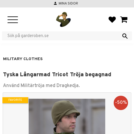
person
MINA SIDOR
Menu
FAVORIT
BASKE
MILITARY CLOTHES
Tyska Långarmad Tricot Tröja begagnad
Använd Militärtröja med Dragkedja.
FAVORITE
50
%