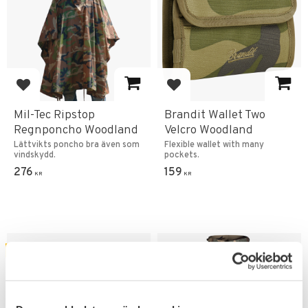
Add to favorites
Add to favorites
Mil-Tec Ripstop
Brandit Wallet Two
Regnponcho Woodland
Velcro Woodland
Lättvikts poncho bra även som
Flexible wallet with many
vindskydd.
pockets.
276
159
KR
KR
FAVORITE