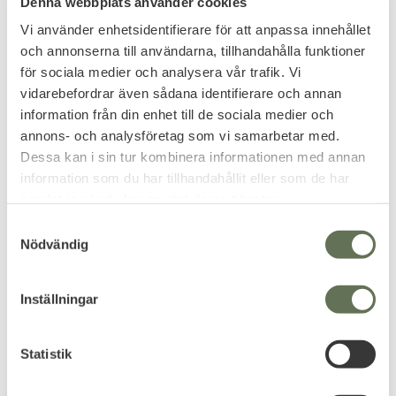
Denna webbplats använder cookies
Vi använder enhetsidentifierare för att anpassa innehållet
och annonserna till användarna, tillhandahålla funktioner
för sociala medier och analysera vår trafik. Vi
Add to favorites
Add to favorites
vidarebefordrar även sådana identifierare och annan
Brandit Buff
Mil-Tec US BDU-Byxa
information från din enhet till de sociala medier och
Tubhalsduk
Woodland
annons- och analysföretag som vi samarbetar med.
Multifunktion Fleece
Militärbyxor i slitstark och
Dessa kan i sin tur kombinera informationen med annan
kraftig 65/35 polyester-bomull.
Kommer i neutrala färger &
information som du har tillhandahållit eller som de har
passar därför till de flesta
jackor i olika färger.
103
319
samlat in när du har använt deras tjänster.
KR
KR
S
Nödvändig
a
m
t
Inställningar
y
c
k
Statistik
e
s