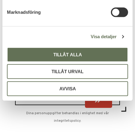
e
s
Marknadsföring
v
a
l
Visa detaljer
Be the first to leave a review.
TILLÅT ALLA
TILLÅT URVAL
PRENUMERERA & TA DEL AV VÅRA
ERBJUDANDEN!
AVVISA
Dina personuppgifter behandlas i enlighet med vår
integritetspolicy
.