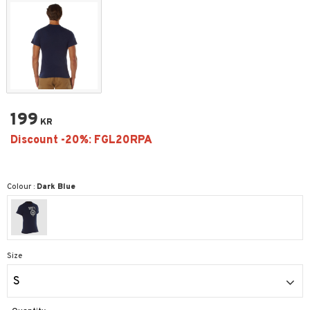
199
KR
Colour :
Dark Blue
Size
S