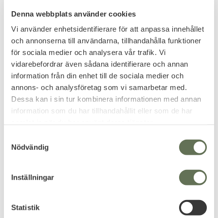
On The Chest
Made From A Super Soft And Breathable Cotton
Denna webbplats använder cookies
Blend
Vi använder enhetsidentifierare för att anpassa innehållet
Tagless Label For Added Comfort
och annonserna till användarna, tillhandahålla funktioner
Officially Licensed By The United States Navy
för sociala medier och analysera vår trafik. Vi
vidarebefordrar även sådana identifierare och annan
information från din enhet till de sociala medier och
SIZE GUIDE
annons- och analysföretag som vi samarbetar med.
Dessa kan i sin tur kombinera informationen med annan
Sizes Link
information som du har tillhandahållit eller som de har
samlat in när du har använt deras tjänster.
SPECIFICATION
S
Nödvändig
a
Material: 60% cotton / 40% polyester
m
t
Reviews
Inställningar
y
c
You
k
Statistik