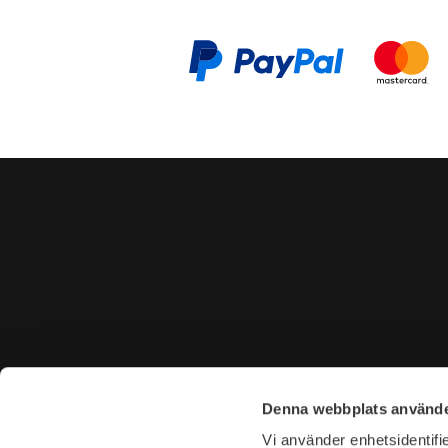
CONTACT US
VISIT U
Denna webbplats använde
Tel. +46 (0)8-31 44 40
Tegnérga
Vi använder enhetsidentifie