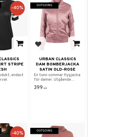
OUTGOING
40
%
avorites
Add to favorites
CLASSICS
URBAN CLASSICS
IRT STRIPE
DAM BOMBERJACKA
ESH
SATIN OLD-ROSE
odukt, endast
En tunn sommar flygjacka
kvar.
för damer. Utgående
modell.
399
KR
OUTGOING
40
%