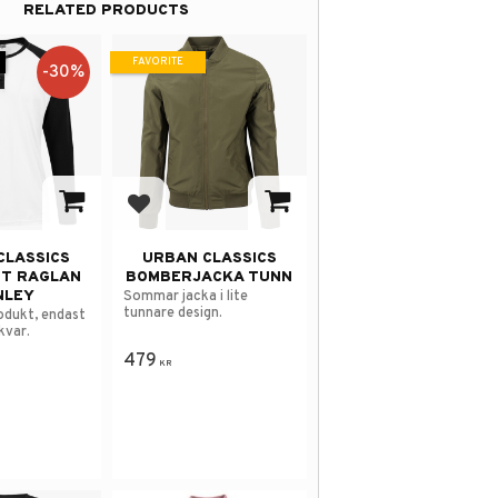
RELATED PRODUCTS
FAVORITE
30
%
avorites
Add to favorites
CLASSICS
URBAN CLASSICS
T RAGLAN
BOMBERJACKA TUNN
NLEY
Sommar jacka i lite
tunnare design.
odukt, endast
kvar.
479
KR