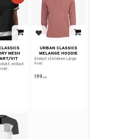
avorites
Add to favorites
CLASSICS
URBAN CLASSICS
RRY MESH
MELANGE HOODIE
ART/VIT
Endast storleken Large
kvar.
odukt, endast
kvar.
199
KR