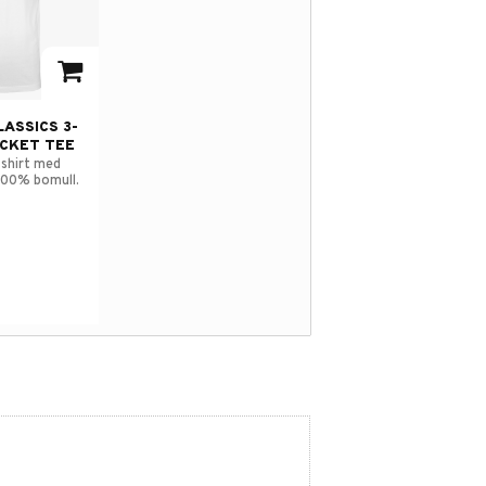
avorites
ASSICS 3-
CKET TEE
-shirt med
 100% bomull.