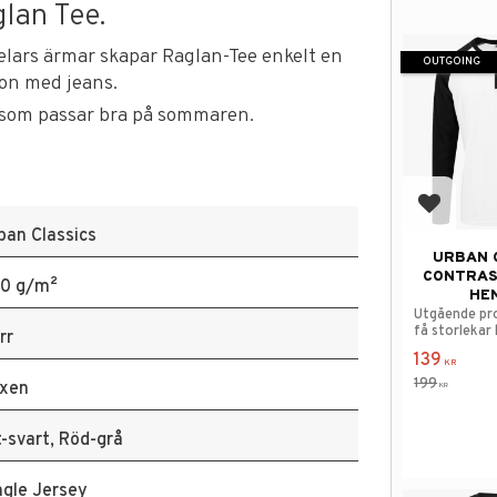
lan Tee.
elars ärmar skapar Raglan-Tee enkelt en
OUTGOING
ion med jeans.
t som passar bra på sommaren.
Add to f
ban Classics
URBAN 
CONTRAS
0 g/m²
HE
Utgående pr
få storlekar 
rr
139
KR
199
xen
KR
t-svart, Röd-grå
ngle Jersey