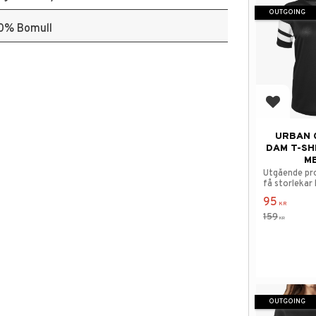
OUTGOING
0% Bomull
Add to f
URBAN 
DAM T-SH
M
Utgående pr
få storlekar 
95
KR
159
KR
OUTGOING