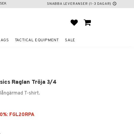
SEK
SNABBA LEVERANSER (1-3 DAGAR)
schedule
FAVORITES
BASKET
BAGS
TACTICAL EQUIPMENT
SALE
sics Raglan Tröja 3/4
 långärmad T-shirt.