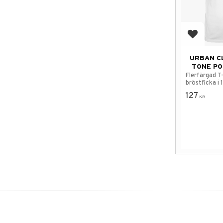
Add to f
URBAN CL
TONE PO
Flerfärgad T
bröstficka i
127
KR