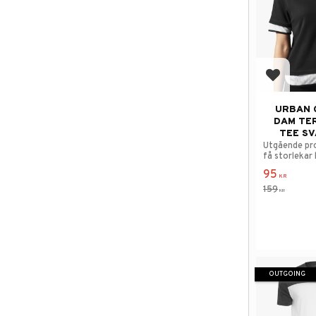
Add to f
URBAN 
DAM TE
TEE SV
Utgående pr
få storlekar 
95
KR
159
KR
OUTGOING