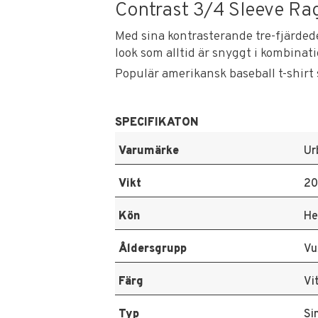
Contrast 3/4 Sleeve Rag
Med sina kontrasterande tre-fjärded
look som alltid är snyggt i kombinat
Populär amerikansk baseball t-shir
SPECIFIKATON
Varumärke
Ur
Vikt
20
Kön
He
Åldersgrupp
Vu
Färg
Vi
Typ
Si