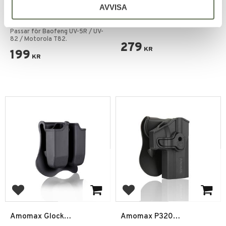
AVVISA
Amomax Tactical Radio
Amomax Universal Paddle
Holder för Baofeng
Hölster Svart
Passar för Baofeng UV-5R / UV-
Motorola
82 / Motorola T82.
279
KR
199
KR
Add to favorites
Add to favorites
Amomax Glock
Amomax P320