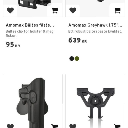
Add to favorites
Add to favorites
Amomax Bältes fäste
Amomax Greyhawk 1.75"
Polymerhölster
Dubbel Molle Bälte
Bältes clip för hölster & mag
Ett robust bälte i bästa kvalitet.
fickor.
639
KR
95
KR