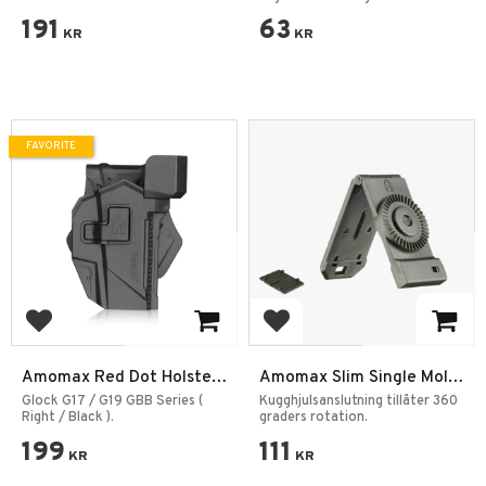
191
63
KR
KR
FAVORITE
Add to favorites
Add to favorites
Amomax Red Dot Holster
Amomax Slim Single Molle
Glock 17/19
Attachment
Glock G17 / G19 GBB Series (
Kugghjulsanslutning tillåter 360
Right / Black ).
graders rotation.
199
111
KR
KR