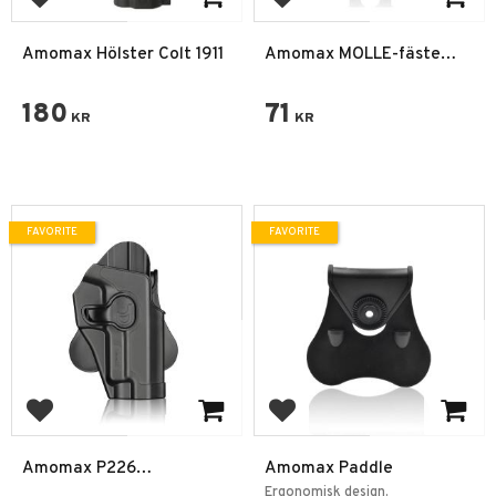
Add to favorites
Add to favorites
Amomax Hölster Colt 1911
Amomax MOLLE-fäste
Polymer hölster
180
71
KR
KR
FAVORITE
FAVORITE
Add to favorites
Add to favorites
Amomax P226
Amomax Paddle
Polymerhölster
Ergonomisk design.