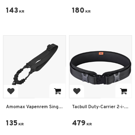
Magasinficka Polymer
Polymerhölster
hölster
143
180
KR
KR
Add to favorites
Add to favorites
Amomax Vapenrem Single
Tacbull Duty-Carrier 2-i-1
Point Sling sele Rund
Arbetsbälte COMBO
Hake
135
479
KR
KR