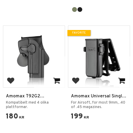
FAVORITE
Add to favorites
Add to favorites
Amomax T92G2
Amomax Universal Single
Polymerhölster
Pouch AM-SMP-UB2
Kompatibelt med 4 olika
For Airsoft, for most 9mm, .40
plattformar.
of .45 magazines.
180
199
KR
KR