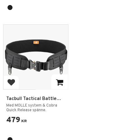
Add to favorites
Tacbull Tactical Battle
Belt MOLLE Snake Buckle
Med MOLLE system & Cobra
Quick Release spänne.
479
KR