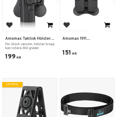
Add to favorites
Add to favorites
Amomax Taktisk Hölster
Amomax 1911
AM-GAGL Glock Vänster
Magasinsficka Pouch
För Glock vänster, hölster kropp
kan rotera 360 grader.
Polymer
151
KR
199
KR
FAVORITE