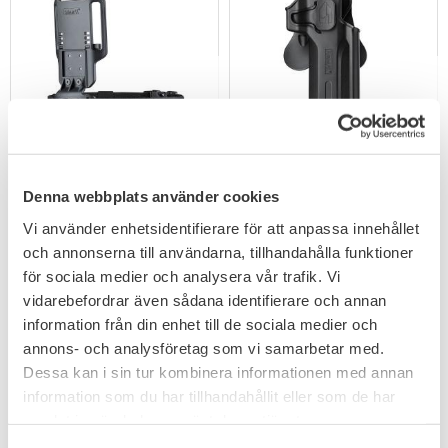
Add to favorites
Add to favorites
Amomax Tactical Low
Amomax DEG2 Desert
Denna webbplats använder cookies
Ride Duty Drop
Eagle
Vi använder enhetsidentifierare för att anpassa innehållet
199
183
KR
KR
och annonserna till användarna, tillhandahålla funktioner
för sociala medier och analysera vår trafik. Vi
vidarebefordrar även sådana identifierare och annan
information från din enhet till de sociala medier och
annons- och analysföretag som vi samarbetar med.
Dessa kan i sin tur kombinera informationen med annan
information som du har tillhandahållit eller som de har
samlat in när du har använt deras tjänster.